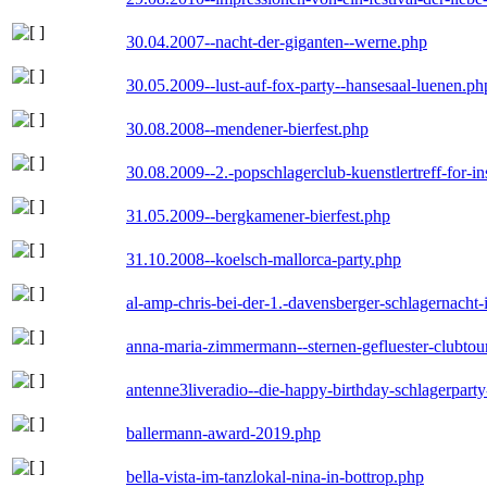
30.04.2007--nacht-der-giganten--werne.php
30.05.2009--lust-auf-fox-party--hansesaal-luenen.ph
30.08.2008--mendener-bierfest.php
30.08.2009--2.-popschlagerclub-kuenstlertreff-for-i
31.05.2009--bergkamener-bierfest.php
31.10.2008--koelsch-mallorca-party.php
al-amp-chris-bei-der-1.-davensberger-schlagernacht
anna-maria-zimmermann--sternen-gefluester-clubtou
antenne3liveradio--die-happy-birthday-schlagerpart
ballermann-award-2019.php
bella-vista-im-tanzlokal-nina-in-bottrop.php