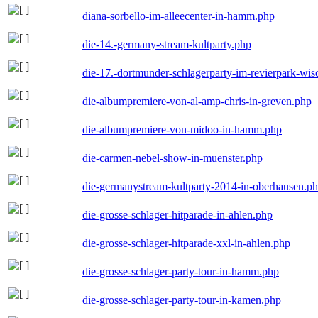
diana-sorbello-im-alleecenter-in-hamm.php
die-14.-germany-stream-kultparty.php
die-17.-dortmunder-schlagerparty-im-revierpark-wis
die-albumpremiere-von-al-amp-chris-in-greven.php
die-albumpremiere-von-midoo-in-hamm.php
die-carmen-nebel-show-in-muenster.php
die-germanystream-kultparty-2014-in-oberhausen.p
die-grosse-schlager-hitparade-in-ahlen.php
die-grosse-schlager-hitparade-xxl-in-ahlen.php
die-grosse-schlager-party-tour-in-hamm.php
die-grosse-schlager-party-tour-in-kamen.php