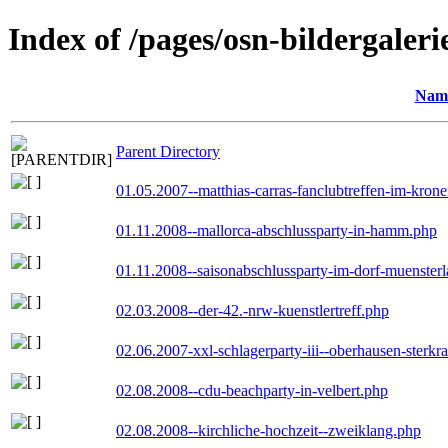
Index of /pages/osn-bildergaleri
Nam
Parent Directory
01.05.2007--matthias-carras-fanclubtreffen-im-kron
01.11.2008--mallorca-abschlussparty-in-hamm.php
01.11.2008--saisonabschlussparty-im-dorf-muenster
02.03.2008--der-42.-nrw-kuenstlertreff.php
02.06.2007-xxl-schlagerparty-iii--oberhausen-sterkr
02.08.2008--cdu-beachparty-in-velbert.php
02.08.2008--kirchliche-hochzeit--zweiklang.php