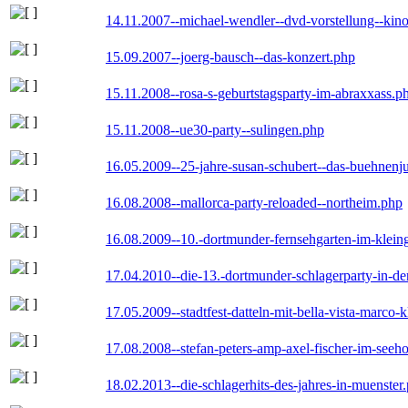
14.11.2007--michael-wendler--dvd-vorstellung--kin
15.09.2007--joerg-bausch--das-konzert.php
15.11.2008--rosa-s-geburtstagsparty-im-abraxxass.p
15.11.2008--ue30-party--sulingen.php
16.05.2009--25-jahre-susan-schubert--das-buehnenj
16.08.2008--mallorca-party-reloaded--northeim.php
16.08.2009--10.-dortmunder-fernsehgarten-im-klein
17.04.2010--die-13.-dortmunder-schlagerparty-in-der
17.05.2009--stadtfest-datteln-mit-bella-vista-marco-
17.08.2008--stefan-peters-amp-axel-fischer-im-seeho
18.02.2013--die-schlagerhits-des-jahres-in-muenster