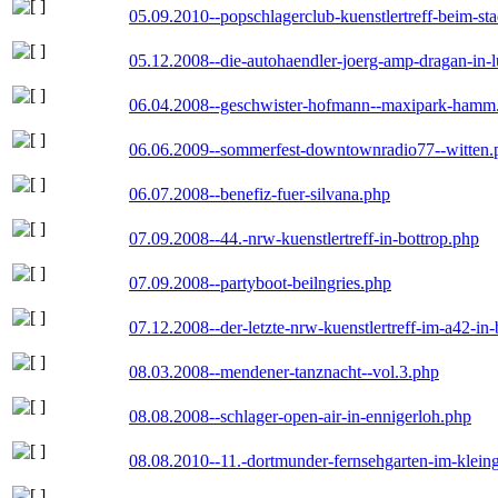
05.09.2010--popschlagerclub-kuenstlertreff-beim-sta
05.12.2008--die-autohaendler-joerg-amp-dragan-in-
06.04.2008--geschwister-hofmann--maxipark-hamm
06.06.2009--sommerfest-downtownradio77--witten.
06.07.2008--benefiz-fuer-silvana.php
07.09.2008--44.-nrw-kuenstlertreff-in-bottrop.php
07.09.2008--partyboot-beilngries.php
07.12.2008--der-letzte-nrw-kuenstlertreff-im-a42-in-
08.03.2008--mendener-tanznacht--vol.3.php
08.08.2008--schlager-open-air-in-ennigerloh.php
08.08.2010--11.-dortmunder-fernsehgarten-im-klein