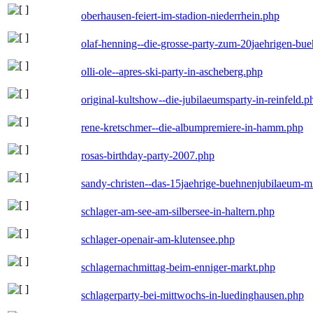
oberhausen-feiert-im-stadion-niederrhein.php
olaf-henning--die-grosse-party-zum-20jaehrigen-bu
olli-ole--apres-ski-party-in-ascheberg.php
original-kultshow--die-jubilaeumsparty-in-reinfeld.p
rene-kretschmer--die-albumpremiere-in-hamm.php
rosas-birthday-party-2007.php
sandy-christen--das-15jaehrige-buehnenjubilaeum-m
schlager-am-see-am-silbersee-in-haltern.php
schlager-openair-am-klutensee.php
schlagernachmittag-beim-enniger-markt.php
schlagerparty-bei-mittwochs-in-luedinghausen.php