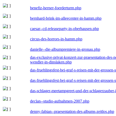
benefiz-herner-foerderturm.php
bernhard-brink-im-alleecenter-in-hamm.php
caesar--cd-releaseparty-in-oberhausen.php
circus-des-horrors-in-hamm.php
danielle--die-albumpremiere-in-gronau.php
das-exclusive-privat-konzert-zur-praesentation-des
wendler-in-dinslaken.php
das-fruehlingsfest-bei-graf-s-reisen-mit-der-grossen-
das-fruehlingsfest-bei-graf-s-reisen-mit-der-grossen-
das-schlager-meetampgreet-und-der-schlagerzauber-
declan--studio-aufnahmen-2007.php
denny-fabian--praesentation-des-albums-zeitlos.php