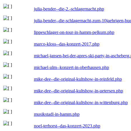
julia-bender--die-2.-schlagernacht.php
julia-bender--die-schlagernacht-zum-10jaehrigen-b
lippeschlager-on-tour-in-hamm-pelkum.php
marco-kloss--das-konzert-2017.php
michael-jansen-bei-der-apres-ski-party-in-ascheberg
michael-ulm--konzert-in-oberhausen.php
mike-dee--die-original-kultshow-in-reinfeld.php
mike-dee--die-original-kultshow-in-uetersen.php
mike-dee--die-original-kultshow-in-wittenburg.php
musikstadl-in-hamm.php
noel-terhorst--das-konzert-2023.php