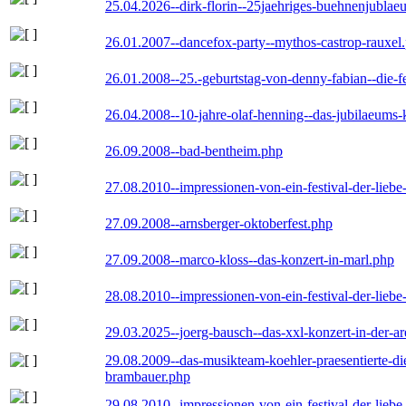
25.04.2026--dirk-florin--25jaehriges-buehnenjublaeu
26.01.2007--dancefox-party--mythos-castrop-rauxel
26.01.2008--25.-geburtstag-von-denny-fabian--die-fei
26.04.2008--10-jahre-olaf-henning--das-jubilaeums-
26.09.2008--bad-bentheim.php
27.08.2010--impressionen-von-ein-festival-der-lieb
27.09.2008--arnsberger-oktoberfest.php
27.09.2008--marco-kloss--das-konzert-in-marl.php
28.08.2010--impressionen-von-ein-festival-der-lieb
29.03.2025--joerg-bausch--das-xxl-konzert-in-der-a
29.08.2009--das-musikteam-koehler-praesentierte-di
brambauer.php
29.08.2010--impressionen-von-ein-festival-der-lieb