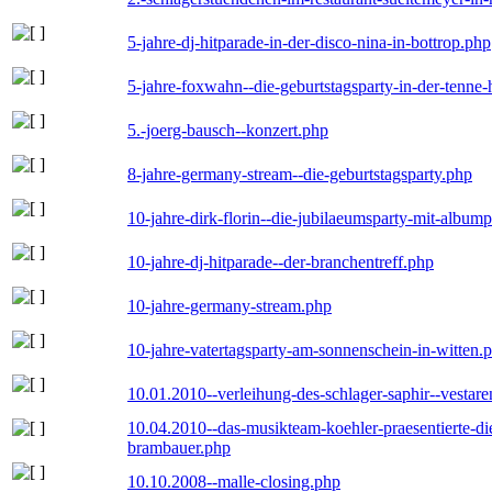
5-jahre-dj-hitparade-in-der-disco-nina-in-bottrop.php
5-jahre-foxwahn--die-geburtstagsparty-in-der-tenn
5.-joerg-bausch--konzert.php
8-jahre-germany-stream--die-geburtstagsparty.php
10-jahre-dirk-florin--die-jubilaeumsparty-mit-album
10-jahre-dj-hitparade--der-branchentreff.php
10-jahre-germany-stream.php
10-jahre-vatertagsparty-am-sonnenschein-in-witten.
10.01.2010--verleihung-des-schlager-saphir--vestar
10.04.2010--das-musikteam-koehler-praesentierte-di
brambauer.php
10.10.2008--malle-closing.php