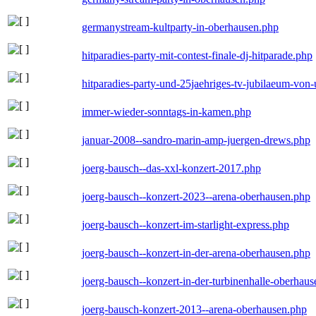
germanystream-kultparty-in-oberhausen.php
hitparadies-party-mit-contest-finale-dj-hitparade.php
hitparadies-party-und-25jaehriges-tv-jubilaeum-vo
immer-wieder-sonntags-in-kamen.php
januar-2008--sandro-marin-amp-juergen-drews.php
joerg-bausch--das-xxl-konzert-2017.php
joerg-bausch--konzert-2023--arena-oberhausen.php
joerg-bausch--konzert-im-starlight-express.php
joerg-bausch--konzert-in-der-arena-oberhausen.php
joerg-bausch--konzert-in-der-turbinenhalle-oberhau
joerg-bausch-konzert-2013--arena-oberhausen.php