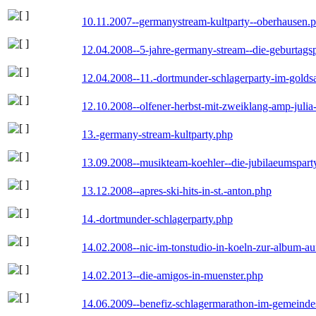
10.11.2007--germanystream-kultparty--oberhausen.
12.04.2008--5-jahre-germany-stream--die-geburtags
12.04.2008--11.-dortmunder-schlagerparty-im-goldsa
12.10.2008--olfener-herbst-mit-zweiklang-amp-julia
13.-germany-stream-kultparty.php
13.09.2008--musikteam-koehler--die-jubilaeumspart
13.12.2008--apres-ski-hits-in-st.-anton.php
14.-dortmunder-schlagerparty.php
14.02.2008--nic-im-tonstudio-in-koeln-zur-album-a
14.02.2013--die-amigos-in-muenster.php
14.06.2009--benefiz-schlagermarathon-im-gemeindes