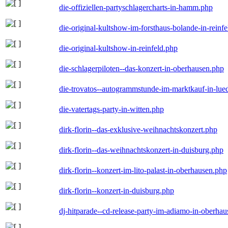
die-offiziellen-partyschlagercharts-in-hamm.php
die-original-kultshow-im-forsthaus-bolande-in-reinf
die-original-kultshow-in-reinfeld.php
die-schlagerpiloten--das-konzert-in-oberhausen.php
die-trovatos--autogrammstunde-im-marktkauf-in-lu
die-vatertags-party-in-witten.php
dirk-florin--das-exklusive-weihnachtskonzert.php
dirk-florin--das-weihnachtskonzert-in-duisburg.php
dirk-florin--konzert-im-lito-palast-in-oberhausen.php
dirk-florin--konzert-in-duisburg.php
dj-hitparade--cd-release-party-im-adiamo-in-oberha