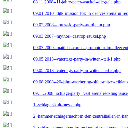
08.11.2008--11-jahre-peter-wackel--die-gala.php
09.01.2010--djlk-mission-fox-in-der-vestarena-in-re
09.02.2008--apres-ski-party--northeim.php
09.03.2007--mythos--castrop-rauxel.php
09.03.2009--matthias-carras--promotour-im-alleece
09.05.2013--vatertags-party-in-witten--teil-1.php
09.05.2013--vatertags-party-in-witten--teil-2.php
09.08.2008--20-jahre-werbering-olfen-mit-zweiklan
09.11.2008--schlagerparty--vest-arena-recklinghaus
1.-schlager-kult-messe.php
2.-hammer-schlagernacht-in-den-zentralhallen-in-h
2.-schlagerstuendchen-im-restaurant-sueltemeyer-in