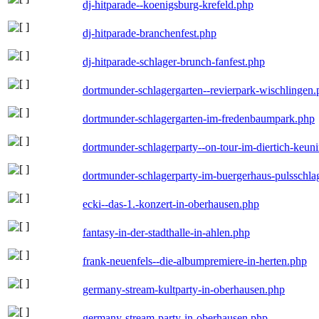
dj-hitparade--koenigsburg-krefeld.php
dj-hitparade-branchenfest.php
dj-hitparade-schlager-brunch-fanfest.php
dortmunder-schlagergarten--revierpark-wischlingen
dortmunder-schlagergarten-im-fredenbaumpark.php
dortmunder-schlagerparty--on-tour-im-diertich-keu
dortmunder-schlagerparty-im-buergerhaus-pulsschla
ecki--das-1.-konzert-in-oberhausen.php
fantasy-in-der-stadthalle-in-ahlen.php
frank-neuenfels--die-albumpremiere-in-herten.php
germany-stream-kultparty-in-oberhausen.php
germany-stream-party-in-oberhausen.php