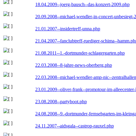
18.04.2009--joerg-bausch--das-konzert-2009.php
20.09.2008--michael-wendler-in-concert-unbesiegt-
21.01.2007--insidertreff-unna.php
21.04.2007--fanclubtreff-ruediger-schima--hamm.ph
21.08.2011--1.-dortmunder-schlagergarten.php
22.03.2008--8-jahre-news-oberberg.php
22.03.2008--michael-wendler-amp-nic--zentralhall
23.01.2009--oliver-frank--promotour-im-alleecente
23.08.2008--partyboot.php
24.08.2008--9.-dortmunder-fernsehgarten-im-kleinga
24.11.2007--aidsgala--castrop-rauxel.php