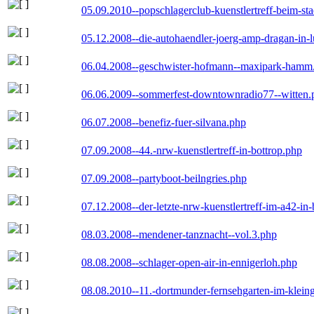
05.09.2010--popschlagerclub-kuenstlertreff-beim-sta
05.12.2008--die-autohaendler-joerg-amp-dragan-in-
06.04.2008--geschwister-hofmann--maxipark-hamm
06.06.2009--sommerfest-downtownradio77--witten.
06.07.2008--benefiz-fuer-silvana.php
07.09.2008--44.-nrw-kuenstlertreff-in-bottrop.php
07.09.2008--partyboot-beilngries.php
07.12.2008--der-letzte-nrw-kuenstlertreff-im-a42-in-
08.03.2008--mendener-tanznacht--vol.3.php
08.08.2008--schlager-open-air-in-ennigerloh.php
08.08.2010--11.-dortmunder-fernsehgarten-im-klein