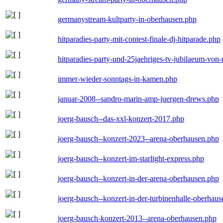
germanystream-kultparty-in-oberhausen.php
hitparadies-party-mit-contest-finale-dj-hitparade.php
hitparadies-party-und-25jaehriges-tv-jubilaeum-vo
immer-wieder-sonntags-in-kamen.php
januar-2008--sandro-marin-amp-juergen-drews.php
joerg-bausch--das-xxl-konzert-2017.php
joerg-bausch--konzert-2023--arena-oberhausen.php
joerg-bausch--konzert-im-starlight-express.php
joerg-bausch--konzert-in-der-arena-oberhausen.php
joerg-bausch--konzert-in-der-turbinenhalle-oberhau
joerg-bausch-konzert-2013--arena-oberhausen.php