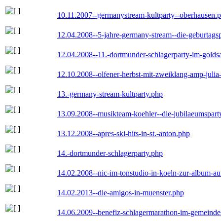
10.11.2007--germanystream-kultparty--oberhausen.
12.04.2008--5-jahre-germany-stream--die-geburtags
12.04.2008--11.-dortmunder-schlagerparty-im-goldsa
12.10.2008--olfener-herbst-mit-zweiklang-amp-julia
13.-germany-stream-kultparty.php
13.09.2008--musikteam-koehler--die-jubilaeumspart
13.12.2008--apres-ski-hits-in-st.-anton.php
14.-dortmunder-schlagerparty.php
14.02.2008--nic-im-tonstudio-in-koeln-zur-album-a
14.02.2013--die-amigos-in-muenster.php
14.06.2009--benefiz-schlagermarathon-im-gemeindes