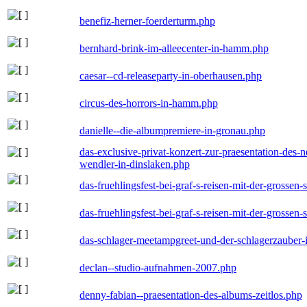
benefiz-herner-foerderturm.php
bernhard-brink-im-alleecenter-in-hamm.php
caesar--cd-releaseparty-in-oberhausen.php
circus-des-horrors-in-hamm.php
danielle--die-albumpremiere-in-gronau.php
das-exclusive-privat-konzert-zur-praesentation-des
wendler-in-dinslaken.php
das-fruehlingsfest-bei-graf-s-reisen-mit-der-grossen-
das-fruehlingsfest-bei-graf-s-reisen-mit-der-grossen-
das-schlager-meetampgreet-und-der-schlagerzauber-
declan--studio-aufnahmen-2007.php
denny-fabian--praesentation-des-albums-zeitlos.php