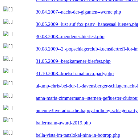
30.04.2007--nacht-der-giganten--werne.php
30.05.2009--lust-auf-fox-party--hansesaal-luenen.ph
30.08.2008--mendener-bierfest.php
30.08.2009--2.-popschlagerclub-kuenstlertreff-for-i
31.05.2009--bergkamener-bierfest.php
31.10.2008--koelsch-mallorca-party.php
al-amp-chris-bei-der-1.-davensberger-schlagernacht
anna-maria-zimmermann--sternen-gefluester-clubtou
antenne3liveradio--die-happy-birthday-schlagerpart
ballermann-award-2019.php
bella-vista-im-tanzlokal-nina-in-bottrop.php