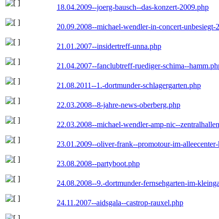
18.04.2009--joerg-bausch--das-konzert-2009.php
20.09.2008--michael-wendler-in-concert-unbesiegt-
21.01.2007--insidertreff-unna.php
21.04.2007--fanclubtreff-ruediger-schima--hamm.ph
21.08.2011--1.-dortmunder-schlagergarten.php
22.03.2008--8-jahre-news-oberberg.php
22.03.2008--michael-wendler-amp-nic--zentralhall
23.01.2009--oliver-frank--promotour-im-alleecente
23.08.2008--partyboot.php
24.08.2008--9.-dortmunder-fernsehgarten-im-kleinga
24.11.2007--aidsgala--castrop-rauxel.php