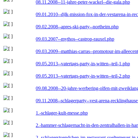
08.11.2008--11-jahre-peter-wackel--die-gala.php
09.01.2010--djlk-mission-fox-in-der-vestarena-in-re
09.02.2008--apres-ski-party--northeim.php
09.03.2007--mythos--castrop-rauxel.php
09.03.2009--matthias-carras--promotour-im-alleece
09.05.2013--vatertags-party-in-witten--teil-1.php
09.05.2013--vatertags-party-in-witten--teil-2.php
09.08.2008--20-jahre-werbering-olfen-mit-zweiklan
09.11.2008--schlagerparty--vest-arena-recklinghaus
1.-schlager-kult-messe.php
2.-hammer-schlagernacht-in-den-zentralhallen-in-h
2.-schlagerstuendchen-im-restaurant-sueltemeyer-in