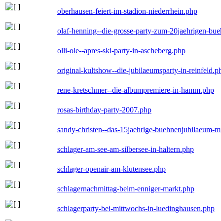
oberhausen-feiert-im-stadion-niederrhein.php
olaf-henning--die-grosse-party-zum-20jaehrigen-bu
olli-ole--apres-ski-party-in-ascheberg.php
original-kultshow--die-jubilaeumsparty-in-reinfeld.p
rene-kretschmer--die-albumpremiere-in-hamm.php
rosas-birthday-party-2007.php
sandy-christen--das-15jaehrige-buehnenjubilaeum-m
schlager-am-see-am-silbersee-in-haltern.php
schlager-openair-am-klutensee.php
schlagernachmittag-beim-enniger-markt.php
schlagerparty-bei-mittwochs-in-luedinghausen.php