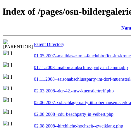
Index of /pages/osn-bildergaleri
Nam
Parent Directory
01.05.2007--matthias-carras-fanclubtreffen-im-kron
01.11.2008--mallorca-abschlussparty-in-hamm.php
01.11.2008--saisonabschlussparty-im-dorf-muenster
02.03.2008--der-42.-nrw-kuenstlertreff.php
02.06.2007-xxl-schlagerparty-iii--oberhausen-sterkr
02.08.2008--cdu-beachparty-in-velbert.php
02.08.2008--kirchliche-hochzeit--zweiklang.php