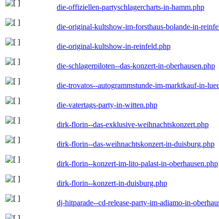
die-offiziellen-partyschlagercharts-in-hamm.php
die-original-kultshow-im-forsthaus-bolande-in-reinf
die-original-kultshow-in-reinfeld.php
die-schlagerpiloten--das-konzert-in-oberhausen.php
die-trovatos--autogrammstunde-im-marktkauf-in-lu
die-vatertags-party-in-witten.php
dirk-florin--das-exklusive-weihnachtskonzert.php
dirk-florin--das-weihnachtskonzert-in-duisburg.php
dirk-florin--konzert-im-lito-palast-in-oberhausen.php
dirk-florin--konzert-in-duisburg.php
dj-hitparade--cd-release-party-im-adiamo-in-oberha