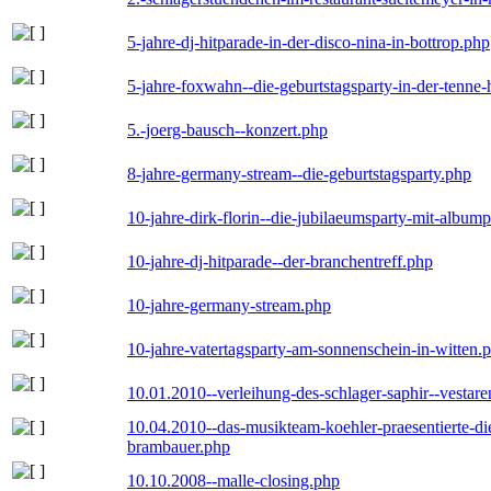
5-jahre-dj-hitparade-in-der-disco-nina-in-bottrop.php
5-jahre-foxwahn--die-geburtstagsparty-in-der-tenn
5.-joerg-bausch--konzert.php
8-jahre-germany-stream--die-geburtstagsparty.php
10-jahre-dirk-florin--die-jubilaeumsparty-mit-album
10-jahre-dj-hitparade--der-branchentreff.php
10-jahre-germany-stream.php
10-jahre-vatertagsparty-am-sonnenschein-in-witten.
10.01.2010--verleihung-des-schlager-saphir--vestar
10.04.2010--das-musikteam-koehler-praesentierte-di
brambauer.php
10.10.2008--malle-closing.php