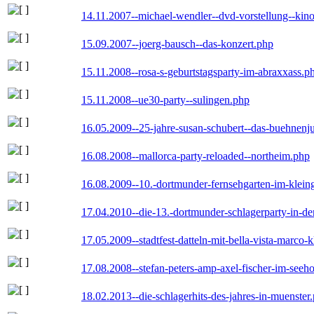
14.11.2007--michael-wendler--dvd-vorstellung--kin
15.09.2007--joerg-bausch--das-konzert.php
15.11.2008--rosa-s-geburtstagsparty-im-abraxxass.p
15.11.2008--ue30-party--sulingen.php
16.05.2009--25-jahre-susan-schubert--das-buehnenj
16.08.2008--mallorca-party-reloaded--northeim.php
16.08.2009--10.-dortmunder-fernsehgarten-im-klein
17.04.2010--die-13.-dortmunder-schlagerparty-in-der
17.05.2009--stadtfest-datteln-mit-bella-vista-marco-
17.08.2008--stefan-peters-amp-axel-fischer-im-seeho
18.02.2013--die-schlagerhits-des-jahres-in-muenster