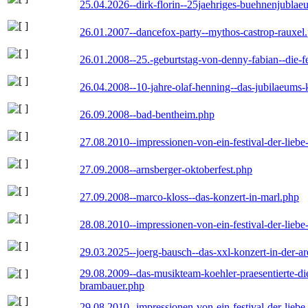
25.04.2026--dirk-florin--25jaehriges-buehnenjublaeu
26.01.2007--dancefox-party--mythos-castrop-rauxel
26.01.2008--25.-geburtstag-von-denny-fabian--die-fei
26.04.2008--10-jahre-olaf-henning--das-jubilaeums-
26.09.2008--bad-bentheim.php
27.08.2010--impressionen-von-ein-festival-der-lieb
27.09.2008--arnsberger-oktoberfest.php
27.09.2008--marco-kloss--das-konzert-in-marl.php
28.08.2010--impressionen-von-ein-festival-der-lieb
29.03.2025--joerg-bausch--das-xxl-konzert-in-der-a
29.08.2009--das-musikteam-koehler-praesentierte-di
brambauer.php
29.08.2010--impressionen-von-ein-festival-der-lieb