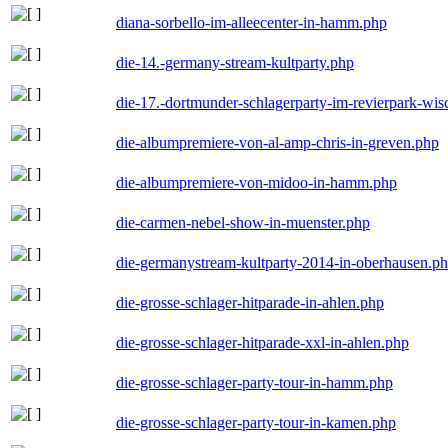
diana-sorbello-im-alleecenter-in-hamm.php
die-14.-germany-stream-kultparty.php
die-17.-dortmunder-schlagerparty-im-revierpark-wis
die-albumpremiere-von-al-amp-chris-in-greven.php
die-albumpremiere-von-midoo-in-hamm.php
die-carmen-nebel-show-in-muenster.php
die-germanystream-kultparty-2014-in-oberhausen.p
die-grosse-schlager-hitparade-in-ahlen.php
die-grosse-schlager-hitparade-xxl-in-ahlen.php
die-grosse-schlager-party-tour-in-hamm.php
die-grosse-schlager-party-tour-in-kamen.php