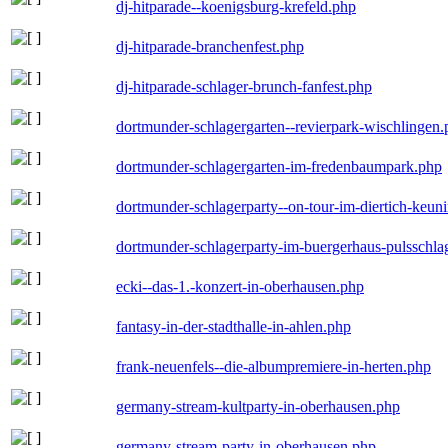
dj-hitparade--koenigsburg-krefeld.php
dj-hitparade-branchenfest.php
dj-hitparade-schlager-brunch-fanfest.php
dortmunder-schlagergarten--revierpark-wischlingen
dortmunder-schlagergarten-im-fredenbaumpark.php
dortmunder-schlagerparty--on-tour-im-diertich-keu
dortmunder-schlagerparty-im-buergerhaus-pulsschla
ecki--das-1.-konzert-in-oberhausen.php
fantasy-in-der-stadthalle-in-ahlen.php
frank-neuenfels--die-albumpremiere-in-herten.php
germany-stream-kultparty-in-oberhausen.php
germany-stream-party-in-oberhausen.php