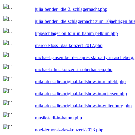
julia-bender--die-2.-schlagernacht.php
julia-bender--die-schlagernacht-zum-10jaehrigen-b
lippeschlager-on-tour-in-hamm-pelkum.php
marco-kloss--das-konzert-2017.php
michael-jansen-bei-der-apres-ski-party-in-ascheberg
michael-ulm--konzert-in-oberhausen.php
mike-dee--die-original-kultshow-in-reinfeld.php
mike-dee--die-original-kultshow-in-uetersen.php
mike-dee--die-original-kultshow-in-wittenburg.php
musikstadl-in-hamm.php
noel-terhorst--das-konzert-2023.php