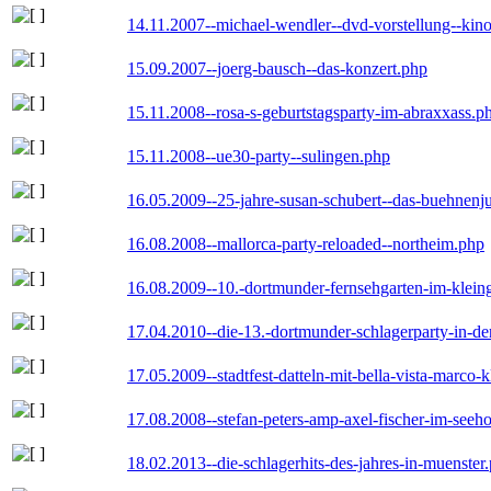
14.11.2007--michael-wendler--dvd-vorstellung--kin
15.09.2007--joerg-bausch--das-konzert.php
15.11.2008--rosa-s-geburtstagsparty-im-abraxxass.p
15.11.2008--ue30-party--sulingen.php
16.05.2009--25-jahre-susan-schubert--das-buehnenj
16.08.2008--mallorca-party-reloaded--northeim.php
16.08.2009--10.-dortmunder-fernsehgarten-im-klein
17.04.2010--die-13.-dortmunder-schlagerparty-in-der
17.05.2009--stadtfest-datteln-mit-bella-vista-marco-
17.08.2008--stefan-peters-amp-axel-fischer-im-seeho
18.02.2013--die-schlagerhits-des-jahres-in-muenster