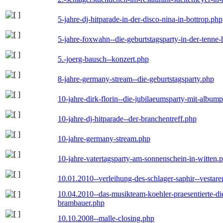
5-jahre-dj-hitparade-in-der-disco-nina-in-bottrop.php
5-jahre-foxwahn--die-geburtstagsparty-in-der-tenn
5.-joerg-bausch--konzert.php
8-jahre-germany-stream--die-geburtstagsparty.php
10-jahre-dirk-florin--die-jubilaeumsparty-mit-album
10-jahre-dj-hitparade--der-branchentreff.php
10-jahre-germany-stream.php
10-jahre-vatertagsparty-am-sonnenschein-in-witten.
10.01.2010--verleihung-des-schlager-saphir--vestar
10.04.2010--das-musikteam-koehler-praesentierte-di
brambauer.php
10.10.2008--malle-closing.php