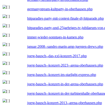
germanystream-kultparty-in-oberhausen.php
hitparadies-party-mit-contest-finale-dj-hitparade.php
hitparadies-party-und-25jaehriges-tv-jubilaeum-vo
immer-wieder-sonntags-in-kamen.php
januar-2008--sandro-marin-amp-juergen-drews.php
joerg-bausch--das-xxl-konzert-2017.php
joerg-bausch--konzert-2023--arena-oberhausen.php
joerg-bausch--konzert-im-starlight-express.php
joerg-bausch--konzert-in-der-arena-oberhausen.php
joerg-bausch--konzert-in-der-turbinenhalle-oberhau
joerg-bausch-konzert-2013--arena-oberhausen.php