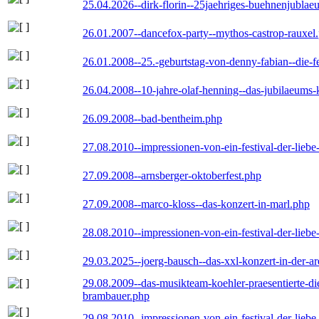
25.04.2026--dirk-florin--25jaehriges-buehnenjublaeu
26.01.2007--dancefox-party--mythos-castrop-rauxel
26.01.2008--25.-geburtstag-von-denny-fabian--die-fei
26.04.2008--10-jahre-olaf-henning--das-jubilaeums-
26.09.2008--bad-bentheim.php
27.08.2010--impressionen-von-ein-festival-der-lieb
27.09.2008--arnsberger-oktoberfest.php
27.09.2008--marco-kloss--das-konzert-in-marl.php
28.08.2010--impressionen-von-ein-festival-der-lieb
29.03.2025--joerg-bausch--das-xxl-konzert-in-der-a
29.08.2009--das-musikteam-koehler-praesentierte-di
brambauer.php
29.08.2010--impressionen-von-ein-festival-der-lieb