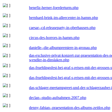
benefiz-herner-foerderturm.php
bernhard-brink-im-alleecenter-in-hamm.php
caesar--cd-releaseparty-in-oberhausen.php
circus-des-horrors-in-hamm.php
danielle--die-albumpremiere-in-gronau.php
das-exclusive-privat-konzert-zur-praesentation-des
wendler-in-dinslaken.php
das-fruehlingsfest-bei-graf-s-reisen-mit-der-grossen-
das-fruehlingsfest-bei-graf-s-reisen-mit-der-grossen-
das-schlager-meetampgreet-und-der-schlagerzauber-
declan--studio-aufnahmen-2007.php
denny-fabian--praesentation-des-albums-zeitlos.php