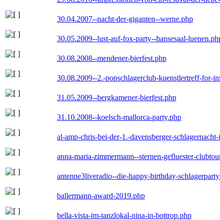
30.04.2007--nacht-der-giganten--werne.php
30.05.2009--lust-auf-fox-party--hansesaal-luenen.ph
30.08.2008--mendener-bierfest.php
30.08.2009--2.-popschlagerclub-kuenstlertreff-for-i
31.05.2009--bergkamener-bierfest.php
31.10.2008--koelsch-mallorca-party.php
al-amp-chris-bei-der-1.-davensberger-schlagernacht
anna-maria-zimmermann--sternen-gefluester-clubtou
antenne3liveradio--die-happy-birthday-schlagerpart
ballermann-award-2019.php
bella-vista-im-tanzlokal-nina-in-bottrop.php