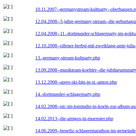
10.11.2007--germanystream-kultparty--oberhausen.
12.04.2008--5-jahre-germany-stream--die-geburtags
12.04.2008--11.-dortmunder-schlagerparty-im-goldsa
12.10.2008--olfener-herbst-mit-zweiklang-amp-julia
13.-germany-stream-kultparty.php
13.09.2008--musikteam-koehler--die-jubilaeumspart
13.12.2008--apres-ski-hits-in-st.-anton.php
14.-dortmunder-schlagerparty.php
14.02.2008--nic-im-tonstudio-in-koeln-zur-album-a
14.02.2013--die-amigos-in-muenster.php
14.06.2009--benefiz-schlagermarathon-im-gemeindes