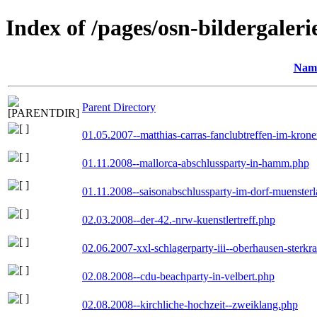
Index of /pages/osn-bildergaleri
Nam
Parent Directory
01.05.2007--matthias-carras-fanclubtreffen-im-kron
01.11.2008--mallorca-abschlussparty-in-hamm.php
01.11.2008--saisonabschlussparty-im-dorf-muenster
02.03.2008--der-42.-nrw-kuenstlertreff.php
02.06.2007-xxl-schlagerparty-iii--oberhausen-sterkr
02.08.2008--cdu-beachparty-in-velbert.php
02.08.2008--kirchliche-hochzeit--zweiklang.php