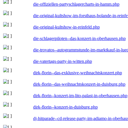
die-offiziellen-partyschlagercharts-in-hamm.php
die-original-kultshow-im-forsthaus-bolande-in-reinf
die-original-kultshow-in-reinfeld.php
die-schlagerpiloten--das-konzert-in-oberhausen.php
die-trovatos--autogrammstunde-im-marktkauf-in-lu
die-vatertags-party-in-witten.php
dirk-florin--das-exklusive-weihnachtskonzert.php
dirk-florin--das-weihnachtskonzert-in-duisburg.php
dirk-florin--konzert-im-lito-palast-in-oberhausen.php
dirk-florin--konzert-in-duisburg.php
dj-hitparade--cd-release-party-im-adiamo-in-oberha