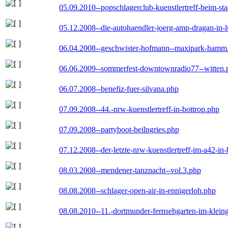
05.09.2010--popschlagerclub-kuenstlertreff-beim-sta
05.12.2008--die-autohaendler-joerg-amp-dragan-in-
06.04.2008--geschwister-hofmann--maxipark-hamm
06.06.2009--sommerfest-downtownradio77--witten.
06.07.2008--benefiz-fuer-silvana.php
07.09.2008--44.-nrw-kuenstlertreff-in-bottrop.php
07.09.2008--partyboot-beilngries.php
07.12.2008--der-letzte-nrw-kuenstlertreff-im-a42-in-
08.03.2008--mendener-tanznacht--vol.3.php
08.08.2008--schlager-open-air-in-ennigerloh.php
08.08.2010--11.-dortmunder-fernsehgarten-im-klein