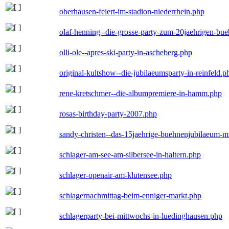
oberhausen-feiert-im-stadion-niederrhein.php
olaf-henning--die-grosse-party-zum-20jaehrigen-bu
olli-ole--apres-ski-party-in-ascheberg.php
original-kultshow--die-jubilaeumsparty-in-reinfeld.p
rene-kretschmer--die-albumpremiere-in-hamm.php
rosas-birthday-party-2007.php
sandy-christen--das-15jaehrige-buehnenjubilaeum-m
schlager-am-see-am-silbersee-in-haltern.php
schlager-openair-am-klutensee.php
schlagernachmittag-beim-enniger-markt.php
schlagerparty-bei-mittwochs-in-luedinghausen.php