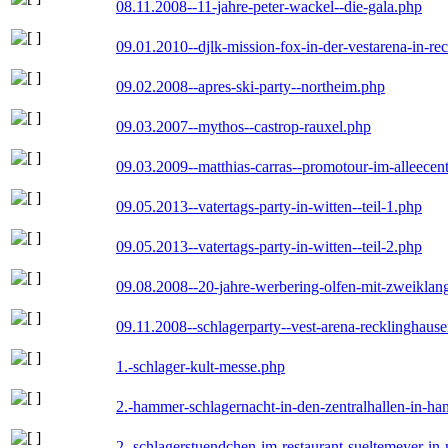
08.11.2008--11-jahre-peter-wackel--die-gala.php
09.01.2010--djlk-mission-fox-in-der-vestarena-in-re
09.02.2008--apres-ski-party--northeim.php
09.03.2007--mythos--castrop-rauxel.php
09.03.2009--matthias-carras--promotour-im-alleece
09.05.2013--vatertags-party-in-witten--teil-1.php
09.05.2013--vatertags-party-in-witten--teil-2.php
09.08.2008--20-jahre-werbering-olfen-mit-zweiklan
09.11.2008--schlagerparty--vest-arena-recklinghaus
1.-schlager-kult-messe.php
2.-hammer-schlagernacht-in-den-zentralhallen-in-h
2.-schlagerstuendchen-im-restaurant-sueltemeyer-in