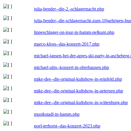
julia-bender--die-2.-schlagernacht.php
julia-bender--die-schlagernacht-zum-10jaehrigen-b
lippeschlager-on-tour-in-hamm-pelkum.php
marco-kloss--das-konzert-2017.php
michael-jansen-bei-der-apres-ski-party-in-ascheberg
michael-ulm--konzert-in-oberhausen.php
mike-dee--die-original-kultshow-in-reinfeld.php
mike-dee--die-original-kultshow-in-uetersen.php
mike-dee--die-original-kultshow-in-wittenburg.php
musikstadl-in-hamm.php
noel-terhorst--das-konzert-2023.php