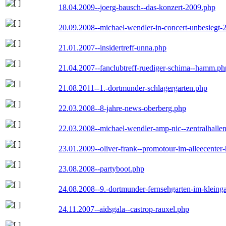
18.04.2009--joerg-bausch--das-konzert-2009.php
20.09.2008--michael-wendler-in-concert-unbesiegt-
21.01.2007--insidertreff-unna.php
21.04.2007--fanclubtreff-ruediger-schima--hamm.ph
21.08.2011--1.-dortmunder-schlagergarten.php
22.03.2008--8-jahre-news-oberberg.php
22.03.2008--michael-wendler-amp-nic--zentralhall
23.01.2009--oliver-frank--promotour-im-alleecente
23.08.2008--partyboot.php
24.08.2008--9.-dortmunder-fernsehgarten-im-kleinga
24.11.2007--aidsgala--castrop-rauxel.php