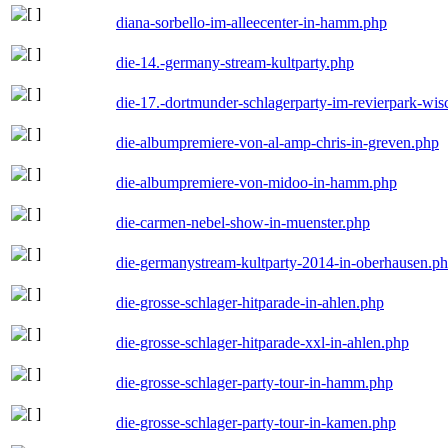
diana-sorbello-im-alleecenter-in-hamm.php
die-14.-germany-stream-kultparty.php
die-17.-dortmunder-schlagerparty-im-revierpark-wis
die-albumpremiere-von-al-amp-chris-in-greven.php
die-albumpremiere-von-midoo-in-hamm.php
die-carmen-nebel-show-in-muenster.php
die-germanystream-kultparty-2014-in-oberhausen.p
die-grosse-schlager-hitparade-in-ahlen.php
die-grosse-schlager-hitparade-xxl-in-ahlen.php
die-grosse-schlager-party-tour-in-hamm.php
die-grosse-schlager-party-tour-in-kamen.php