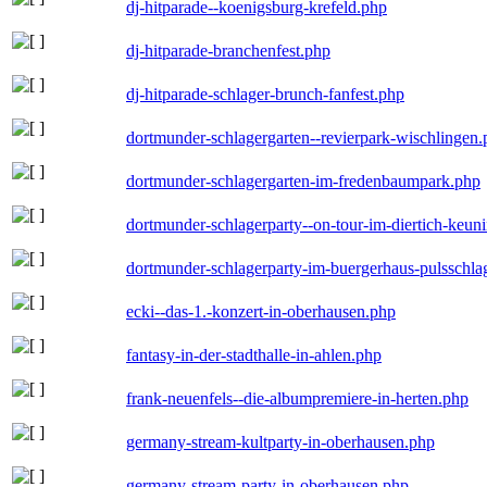
dj-hitparade--koenigsburg-krefeld.php
dj-hitparade-branchenfest.php
dj-hitparade-schlager-brunch-fanfest.php
dortmunder-schlagergarten--revierpark-wischlingen
dortmunder-schlagergarten-im-fredenbaumpark.php
dortmunder-schlagerparty--on-tour-im-diertich-keu
dortmunder-schlagerparty-im-buergerhaus-pulsschla
ecki--das-1.-konzert-in-oberhausen.php
fantasy-in-der-stadthalle-in-ahlen.php
frank-neuenfels--die-albumpremiere-in-herten.php
germany-stream-kultparty-in-oberhausen.php
germany-stream-party-in-oberhausen.php