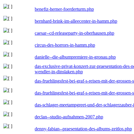
benefiz-herner-foerderturm.php
bernhard-brink-im-alleecenter-in-hamm.php
caesar--cd-releaseparty-in-oberhausen.php
circus-des-horrors-in-hamm.php
danielle--die-albumpremiere-in-gronau.php
das-exclusive-privat-konzert-zur-praesentation-des
wendler-in-dinslaken.php
das-fruehlingsfest-bei-graf-s-reisen-mit-der-grossen-
das-fruehlingsfest-bei-graf-s-reisen-mit-der-grossen-
das-schlager-meetampgreet-und-der-schlagerzauber-
declan--studio-aufnahmen-2007.php
denny-fabian--praesentation-des-albums-zeitlos.php