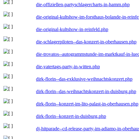
die-offiziellen-partyschlagercharts-in-hamm.php
die-original-kultshow-im-forsthaus-bolande-in-reinf
die-original-kultshow-in-reinfeld.php
die-schlagerpiloten--das-konzert-in-oberhausen.php
die-trovatos--autogrammstunde-im-marktkauf-in-lu
die-vatertags-party-in-witten.php
dirk-florin--das-exklusive-weihnachtskonzert.php
dirk-florin--das-weihnachtskonzert-in-duisburg.php
dirk-florin--konzert-im-lito-palast-in-oberhausen.php
dirk-florin--konzert-in-duisburg.php
dj-hitparade--cd-release-party-im-adiamo-in-oberha