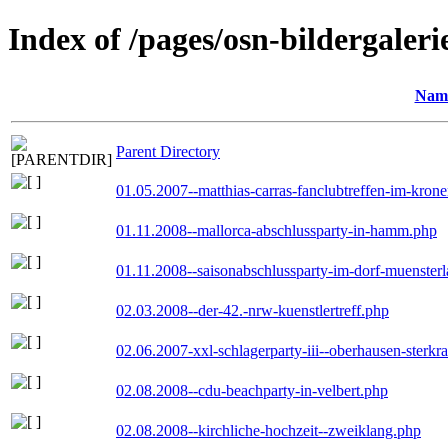
Index of /pages/osn-bildergaleri
Nam
Parent Directory
01.05.2007--matthias-carras-fanclubtreffen-im-kron
01.11.2008--mallorca-abschlussparty-in-hamm.php
01.11.2008--saisonabschlussparty-im-dorf-muenster
02.03.2008--der-42.-nrw-kuenstlertreff.php
02.06.2007-xxl-schlagerparty-iii--oberhausen-sterkr
02.08.2008--cdu-beachparty-in-velbert.php
02.08.2008--kirchliche-hochzeit--zweiklang.php