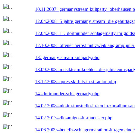
10.11.2007--germanystream-kultparty--oberhausen.
12.04.2008--5-jahre-germany-stream--die-geburtags
12.04.2008--11.-dortmunder-schlagerparty-im-goldsa
12.10.2008--olfener-herbst-mit-zweiklang-amp-julia
13.-germany-stream-kultparty.php
13.09.2008--musikteam-koehler--die-jubilaeumspart
13.12.2008--apres-ski-hits-in-st.-anton.php
14.-dortmunder-schlagerparty.php
14.02.2008--nic-im-tonstudio-in-koeln-zur-album-a
14.02.2013--die-amigos-in-muenster.php
14.06.2009--benefiz-schlagermarathon-im-gemeindes