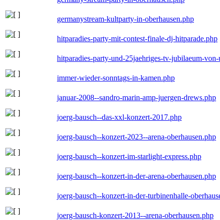
germanystream-kultparty-in-oberhausen.php
hitparadies-party-mit-contest-finale-dj-hitparade.php
hitparadies-party-und-25jaehriges-tv-jubilaeum-vo
immer-wieder-sonntags-in-kamen.php
januar-2008--sandro-marin-amp-juergen-drews.php
joerg-bausch--das-xxl-konzert-2017.php
joerg-bausch--konzert-2023--arena-oberhausen.php
joerg-bausch--konzert-im-starlight-express.php
joerg-bausch--konzert-in-der-arena-oberhausen.php
joerg-bausch--konzert-in-der-turbinenhalle-oberhau
joerg-bausch-konzert-2013--arena-oberhausen.php