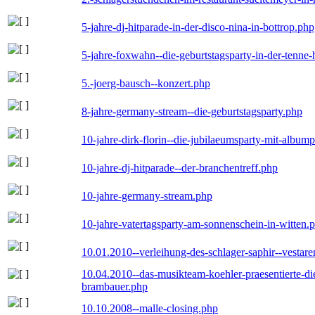
5-jahre-dj-hitparade-in-der-disco-nina-in-bottrop.php
5-jahre-foxwahn--die-geburtstagsparty-in-der-tenn
5.-joerg-bausch--konzert.php
8-jahre-germany-stream--die-geburtstagsparty.php
10-jahre-dirk-florin--die-jubilaeumsparty-mit-album
10-jahre-dj-hitparade--der-branchentreff.php
10-jahre-germany-stream.php
10-jahre-vatertagsparty-am-sonnenschein-in-witten.
10.01.2010--verleihung-des-schlager-saphir--vestar
10.04.2010--das-musikteam-koehler-praesentierte-di
brambauer.php
10.10.2008--malle-closing.php