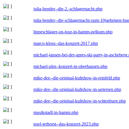
julia-bender--die-2.-schlagernacht.php
julia-bender--die-schlagernacht-zum-10jaehrigen-b
lippeschlager-on-tour-in-hamm-pelkum.php
marco-kloss--das-konzert-2017.php
michael-jansen-bei-der-apres-ski-party-in-ascheberg
michael-ulm--konzert-in-oberhausen.php
mike-dee--die-original-kultshow-in-reinfeld.php
mike-dee--die-original-kultshow-in-uetersen.php
mike-dee--die-original-kultshow-in-wittenburg.php
musikstadl-in-hamm.php
noel-terhorst--das-konzert-2023.php