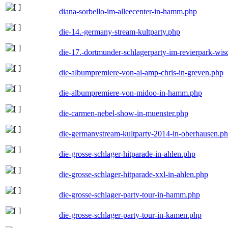
diana-sorbello-im-alleecenter-in-hamm.php
die-14.-germany-stream-kultparty.php
die-17.-dortmunder-schlagerparty-im-revierpark-wis
die-albumpremiere-von-al-amp-chris-in-greven.php
die-albumpremiere-von-midoo-in-hamm.php
die-carmen-nebel-show-in-muenster.php
die-germanystream-kultparty-2014-in-oberhausen.p
die-grosse-schlager-hitparade-in-ahlen.php
die-grosse-schlager-hitparade-xxl-in-ahlen.php
die-grosse-schlager-party-tour-in-hamm.php
die-grosse-schlager-party-tour-in-kamen.php