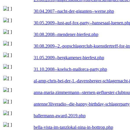
30.04.2007--nacht-der-giganten--werne.php
30.05.2009--lust-auf-fox-party--hansesaal-luenen.ph
30.08.2008--mendener-bierfest.php
30.08.2009--2.-popschlagerclub-kuenstlertreff-for-i
31.05.2009--bergkamener-bierfest.php
31.10.2008--koelsch-mallorca-party.php
al-amp-chris-bei-der-1.-davensberger-schlagernacht
anna-maria-zimmermann--sternen-gefluester-clubtou
antenne3liveradio--die-happy-birthday-schlagerpart
ballermann-award-2019.php
bella-vista-im-tanzlokal-nina-in-bottrop.php