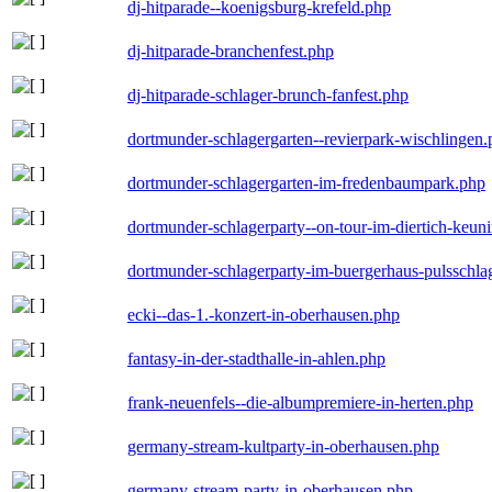
dj-hitparade--koenigsburg-krefeld.php
dj-hitparade-branchenfest.php
dj-hitparade-schlager-brunch-fanfest.php
dortmunder-schlagergarten--revierpark-wischlingen
dortmunder-schlagergarten-im-fredenbaumpark.php
dortmunder-schlagerparty--on-tour-im-diertich-keu
dortmunder-schlagerparty-im-buergerhaus-pulsschla
ecki--das-1.-konzert-in-oberhausen.php
fantasy-in-der-stadthalle-in-ahlen.php
frank-neuenfels--die-albumpremiere-in-herten.php
germany-stream-kultparty-in-oberhausen.php
germany-stream-party-in-oberhausen.php