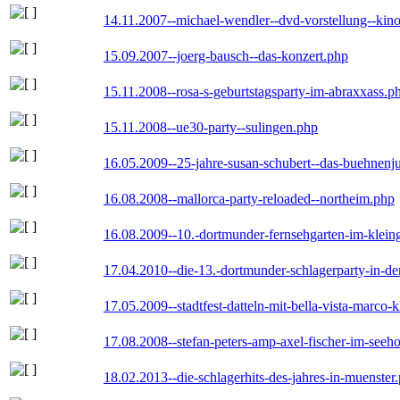
14.11.2007--michael-wendler--dvd-vorstellung--kin
15.09.2007--joerg-bausch--das-konzert.php
15.11.2008--rosa-s-geburtstagsparty-im-abraxxass.p
15.11.2008--ue30-party--sulingen.php
16.05.2009--25-jahre-susan-schubert--das-buehnenj
16.08.2008--mallorca-party-reloaded--northeim.php
16.08.2009--10.-dortmunder-fernsehgarten-im-klein
17.04.2010--die-13.-dortmunder-schlagerparty-in-der
17.05.2009--stadtfest-datteln-mit-bella-vista-marco-
17.08.2008--stefan-peters-amp-axel-fischer-im-seeho
18.02.2013--die-schlagerhits-des-jahres-in-muenster