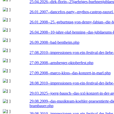
25.04.2026--dirk-florin--25jaehriges-buehnenjublaeu
26.01.2007--dancefox-party--mythos-castrop-rauxel
26.01.2008--25.-geburtstag-von-denny-fabian--die-fei
26.04.2008--10-jahre-olaf-henning--das-jubilaeums-
26.09.2008--bad-bentheim.php
27.08.2010--impressionen-von-ein-festival-der-lieb
27.09.2008--arnsberger-oktoberfest.php
27.09.2008--marco-kloss--das-konzert-in-marl.php
28.08.2010--impressionen-von-ein-festival-der-lieb
29.03.2025--joerg-bausch--das-xxl-konzert-in-der-a
29.08.2009--das-musikteam-koehler-praesentierte-di
brambauer.php
29.08.2010--impressionen-von-ein-festival-der-lieb