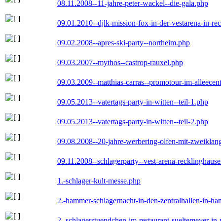
08.11.2008--11-jahre-peter-wackel--die-gala.php
09.01.2010--djlk-mission-fox-in-der-vestarena-in-re
09.02.2008--apres-ski-party--northeim.php
09.03.2007--mythos--castrop-rauxel.php
09.03.2009--matthias-carras--promotour-im-alleece
09.05.2013--vatertags-party-in-witten--teil-1.php
09.05.2013--vatertags-party-in-witten--teil-2.php
09.08.2008--20-jahre-werbering-olfen-mit-zweiklan
09.11.2008--schlagerparty--vest-arena-recklinghaus
1.-schlager-kult-messe.php
2.-hammer-schlagernacht-in-den-zentralhallen-in-h
2.-schlagerstuendchen-im-restaurant-sueltemeyer-in