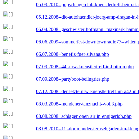
05.09.2010--popschlagerclub-kuenstlertreff-beim-sta
05.12.2008--die-autohaendler-joerg-amp-dragan-in-
06.04.2008--geschwister-hofmann--maxipark-hamm
06.06.2009--sommerfest-downtownradio77--witten.
06.07.2008--benefiz-fuer-silvana.php
07.09.2008--44.-nrw-kuenstlertreff-in-bottrop.php
07.09.2008--partyboot-beilngries.php
07.12.2008--der-letzte-nrw-kuenstlertreff-im-a42-in-
08.03.2008--mendener-tanznacht--vol.3.php
08.08.2008--schlager-open-air-in-ennigerloh.php
08.08.2010--11.-dortmunder-fernsehgarten-im-klein