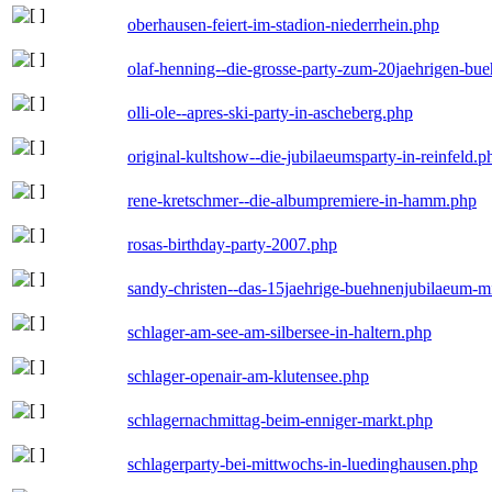
oberhausen-feiert-im-stadion-niederrhein.php
olaf-henning--die-grosse-party-zum-20jaehrigen-bu
olli-ole--apres-ski-party-in-ascheberg.php
original-kultshow--die-jubilaeumsparty-in-reinfeld.p
rene-kretschmer--die-albumpremiere-in-hamm.php
rosas-birthday-party-2007.php
sandy-christen--das-15jaehrige-buehnenjubilaeum-m
schlager-am-see-am-silbersee-in-haltern.php
schlager-openair-am-klutensee.php
schlagernachmittag-beim-enniger-markt.php
schlagerparty-bei-mittwochs-in-luedinghausen.php