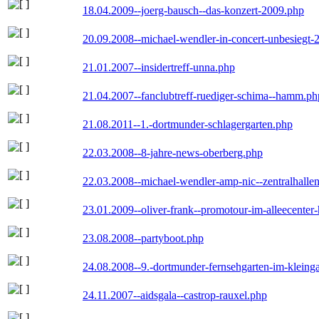
18.04.2009--joerg-bausch--das-konzert-2009.php
20.09.2008--michael-wendler-in-concert-unbesiegt-
21.01.2007--insidertreff-unna.php
21.04.2007--fanclubtreff-ruediger-schima--hamm.ph
21.08.2011--1.-dortmunder-schlagergarten.php
22.03.2008--8-jahre-news-oberberg.php
22.03.2008--michael-wendler-amp-nic--zentralhall
23.01.2009--oliver-frank--promotour-im-alleecente
23.08.2008--partyboot.php
24.08.2008--9.-dortmunder-fernsehgarten-im-kleinga
24.11.2007--aidsgala--castrop-rauxel.php