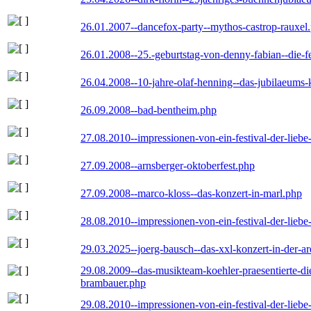
26.01.2007--dancefox-party--mythos-castrop-rauxel
26.01.2008--25.-geburtstag-von-denny-fabian--die-fei
26.04.2008--10-jahre-olaf-henning--das-jubilaeums-
26.09.2008--bad-bentheim.php
27.08.2010--impressionen-von-ein-festival-der-lieb
27.09.2008--arnsberger-oktoberfest.php
27.09.2008--marco-kloss--das-konzert-in-marl.php
28.08.2010--impressionen-von-ein-festival-der-lieb
29.03.2025--joerg-bausch--das-xxl-konzert-in-der-a
29.08.2009--das-musikteam-koehler-praesentierte-di
brambauer.php
29.08.2010--impressionen-von-ein-festival-der-lieb