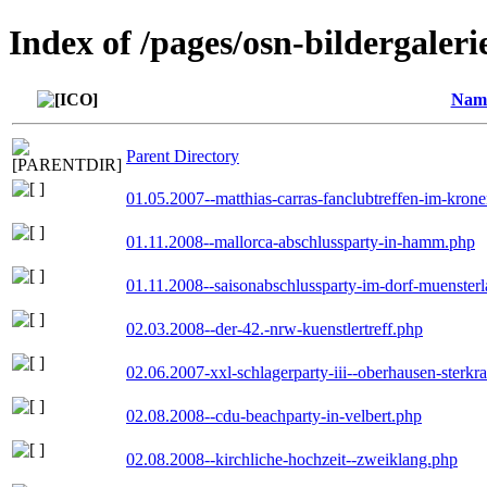
Index of /pages/osn-bildergaleri
Nam
Parent Directory
01.05.2007--matthias-carras-fanclubtreffen-im-kron
01.11.2008--mallorca-abschlussparty-in-hamm.php
01.11.2008--saisonabschlussparty-im-dorf-muenster
02.03.2008--der-42.-nrw-kuenstlertreff.php
02.06.2007-xxl-schlagerparty-iii--oberhausen-sterkr
02.08.2008--cdu-beachparty-in-velbert.php
02.08.2008--kirchliche-hochzeit--zweiklang.php