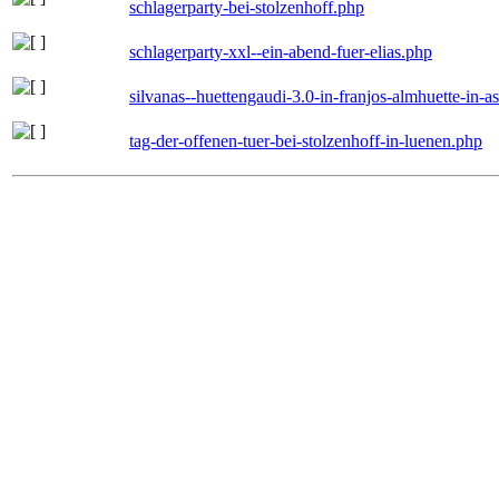
schlagerparty-bei-stolzenhoff.php
schlagerparty-xxl--ein-abend-fuer-elias.php
silvanas--huettengaudi-3.0-in-franjos-almhuette-in-
tag-der-offenen-tuer-bei-stolzenhoff-in-luenen.php