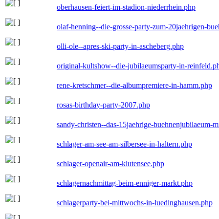
oberhausen-feiert-im-stadion-niederrhein.php
olaf-henning--die-grosse-party-zum-20jaehrigen-bu
olli-ole--apres-ski-party-in-ascheberg.php
original-kultshow--die-jubilaeumsparty-in-reinfeld.p
rene-kretschmer--die-albumpremiere-in-hamm.php
rosas-birthday-party-2007.php
sandy-christen--das-15jaehrige-buehnenjubilaeum-m
schlager-am-see-am-silbersee-in-haltern.php
schlager-openair-am-klutensee.php
schlagernachmittag-beim-enniger-markt.php
schlagerparty-bei-mittwochs-in-luedinghausen.php