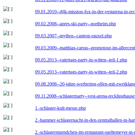
09.01.2010--djlk-mission-fox-in-der-vestarena-in-re
09.02.2008--apres-ski-party--northeim.php
09.03.2007--mythos--castrop-rauxel.php
09.03.2009--matthias-carras--promotour-im-alleece
09.05.2013--vatertags-party-in-witten--teil-1.php
09.05.2013--vatertags-party-in-witten--teil-2.php
09.08.2008--20-jahre-werbering-olfen-mit-zweiklan
09.11.2008--schlagerparty--vest-arena-recklinghaus
1.-schlager-kult-messe.php
2.-hammer-schlagernacht-in-den-zentralhallen-in-h
2.-schlagerstuendchen-im-restaurant-sueltemeyer-in