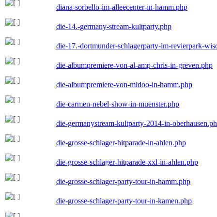
diana-sorbello-im-alleecenter-in-hamm.php
die-14.-germany-stream-kultparty.php
die-17.-dortmunder-schlagerparty-im-revierpark-wis
die-albumpremiere-von-al-amp-chris-in-greven.php
die-albumpremiere-von-midoo-in-hamm.php
die-carmen-nebel-show-in-muenster.php
die-germanystream-kultparty-2014-in-oberhausen.p
die-grosse-schlager-hitparade-in-ahlen.php
die-grosse-schlager-hitparade-xxl-in-ahlen.php
die-grosse-schlager-party-tour-in-hamm.php
die-grosse-schlager-party-tour-in-kamen.php