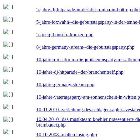
5-jahre-dj-hitparade-in-der-disco-nina-in-bottrop.php
5-jahre-foxwahn--die-geburtstagsparty-in-der-tenn
5.-joerg-bausch--konzert.php
8-jahre-germany-stream--die-geburtstagsparty.php
10-jahre-dirk-florin--die-jubilaeumsparty-mit-album
10-jahre-dj-hitparade--der-branchentreff.php
10-jahre-germany-stream.php
10-jahre-vatertagsparty-am-sonnenschein-in-witten.
10.01.2010--verleihung-des-schlager-saphir--vestar
10.04.2010--das-musikteam-koehler-praesentierte-di
brambauer.php
10.10.2008--malle-closing.php