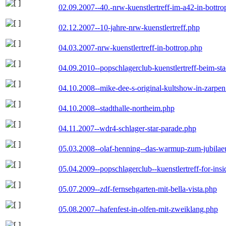
02.09.2007--40.-nrw-kuenstlertreff-im-a42-in-bottro
02.12.2007--10-jahre-nrw-kuenstlertreff.php
04.03.2007-nrw-kuenstlertreff-in-bottrop.php
04.09.2010--popschlagerclub-kuenstlertreff-beim-sta
04.10.2008--mike-dee-s-original-kultshow-in-zarpe
04.10.2008--stadthalle-northeim.php
04.11.2007--wdr4-schlager-star-parade.php
05.03.2008--olaf-henning--das-warmup-zum-jubila
05.04.2009--popschlagerclub--kuenstlertreff-for-insi
05.07.2009--zdf-fernsehgarten-mit-bella-vista.php
05.08.2007--hafenfest-in-olfen-mit-zweiklang.php