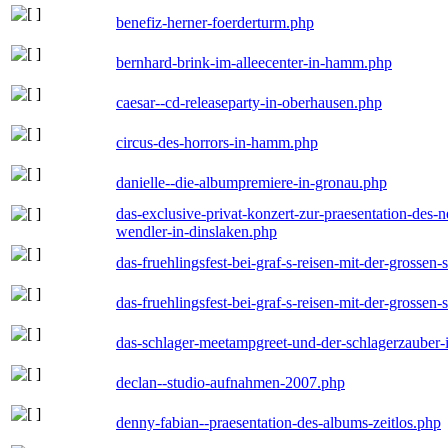
benefiz-herner-foerderturm.php
bernhard-brink-im-alleecenter-in-hamm.php
caesar--cd-releaseparty-in-oberhausen.php
circus-des-horrors-in-hamm.php
danielle--die-albumpremiere-in-gronau.php
das-exclusive-privat-konzert-zur-praesentation-des
wendler-in-dinslaken.php
das-fruehlingsfest-bei-graf-s-reisen-mit-der-grossen-
das-fruehlingsfest-bei-graf-s-reisen-mit-der-grossen-
das-schlager-meetampgreet-und-der-schlagerzauber-
declan--studio-aufnahmen-2007.php
denny-fabian--praesentation-des-albums-zeitlos.php