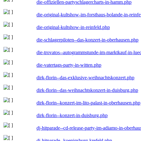
die-offiziellen-partyschlagercharts-in-hamm.php
die-original-kultshow-im-forsthaus-bolande-in-reinf
die-original-kultshow-in-reinfeld.php
die-schlagerpiloten--das-konzert-in-oberhausen.php
die-trovatos--autogrammstunde-im-marktkauf-in-lu
die-vatertags-party-in-witten.php
dirk-florin--das-exklusive-weihnachtskonzert.php
dirk-florin--das-weihnachtskonzert-in-duisburg.php
dirk-florin--konzert-im-lito-palast-in-oberhausen.php
dirk-florin--konzert-in-duisburg.php
dj-hitparade--cd-release-party-im-adiamo-in-oberha
dj-hitparade--koenigsburg-krefeld.php