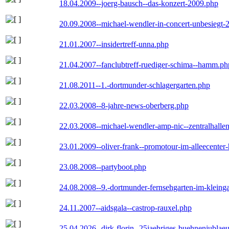
18.04.2009--joerg-bausch--das-konzert-2009.php
20.09.2008--michael-wendler-in-concert-unbesiegt-
21.01.2007--insidertreff-unna.php
21.04.2007--fanclubtreff-ruediger-schima--hamm.ph
21.08.2011--1.-dortmunder-schlagergarten.php
22.03.2008--8-jahre-news-oberberg.php
22.03.2008--michael-wendler-amp-nic--zentralhall
23.01.2009--oliver-frank--promotour-im-alleecente
23.08.2008--partyboot.php
24.08.2008--9.-dortmunder-fernsehgarten-im-kleinga
24.11.2007--aidsgala--castrop-rauxel.php
25.04.2026--dirk-florin--25jaehriges-buehnenjublaeu