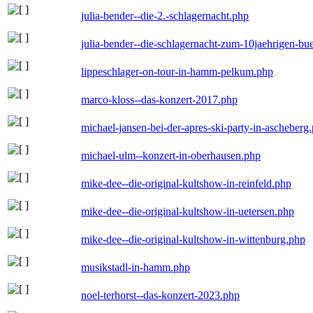
julia-bender--die-2.-schlagernacht.php
julia-bender--die-schlagernacht-zum-10jaehrigen-b
lippeschlager-on-tour-in-hamm-pelkum.php
marco-kloss--das-konzert-2017.php
michael-jansen-bei-der-apres-ski-party-in-ascheberg
michael-ulm--konzert-in-oberhausen.php
mike-dee--die-original-kultshow-in-reinfeld.php
mike-dee--die-original-kultshow-in-uetersen.php
mike-dee--die-original-kultshow-in-wittenburg.php
musikstadl-in-hamm.php
noel-terhorst--das-konzert-2023.php