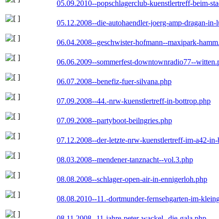
05.09.2010--popschlagerclub-kuenstlertreff-beim-sta
05.12.2008--die-autohaendler-joerg-amp-dragan-in-
06.04.2008--geschwister-hofmann--maxipark-hamm
06.06.2009--sommerfest-downtownradio77--witten.
06.07.2008--benefiz-fuer-silvana.php
07.09.2008--44.-nrw-kuenstlertreff-in-bottrop.php
07.09.2008--partyboot-beilngries.php
07.12.2008--der-letzte-nrw-kuenstlertreff-im-a42-in-
08.03.2008--mendener-tanznacht--vol.3.php
08.08.2008--schlager-open-air-in-ennigerloh.php
08.08.2010--11.-dortmunder-fernsehgarten-im-klein
08.11.2008--11-jahre-peter-wackel--die-gala.php