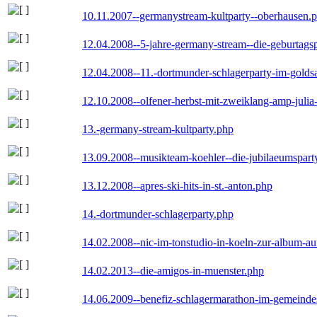
10.11.2007--germanystream-kultparty--oberhausen.
12.04.2008--5-jahre-germany-stream--die-geburtags
12.04.2008--11.-dortmunder-schlagerparty-im-goldsa
12.10.2008--olfener-herbst-mit-zweiklang-amp-julia
13.-germany-stream-kultparty.php
13.09.2008--musikteam-koehler--die-jubilaeumspart
13.12.2008--apres-ski-hits-in-st.-anton.php
14.-dortmunder-schlagerparty.php
14.02.2008--nic-im-tonstudio-in-koeln-zur-album-a
14.02.2013--die-amigos-in-muenster.php
14.06.2009--benefiz-schlagermarathon-im-gemeindes