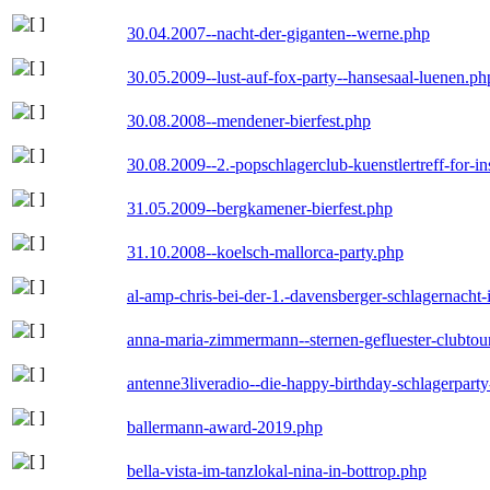
30.04.2007--nacht-der-giganten--werne.php
30.05.2009--lust-auf-fox-party--hansesaal-luenen.ph
30.08.2008--mendener-bierfest.php
30.08.2009--2.-popschlagerclub-kuenstlertreff-for-i
31.05.2009--bergkamener-bierfest.php
31.10.2008--koelsch-mallorca-party.php
al-amp-chris-bei-der-1.-davensberger-schlagernacht
anna-maria-zimmermann--sternen-gefluester-clubtou
antenne3liveradio--die-happy-birthday-schlagerpart
ballermann-award-2019.php
bella-vista-im-tanzlokal-nina-in-bottrop.php