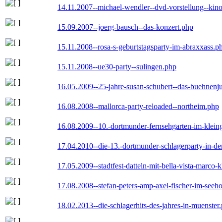
14.11.2007--michael-wendler--dvd-vorstellung--kin
15.09.2007--joerg-bausch--das-konzert.php
15.11.2008--rosa-s-geburtstagsparty-im-abraxxass.p
15.11.2008--ue30-party--sulingen.php
16.05.2009--25-jahre-susan-schubert--das-buehnenj
16.08.2008--mallorca-party-reloaded--northeim.php
16.08.2009--10.-dortmunder-fernsehgarten-im-klein
17.04.2010--die-13.-dortmunder-schlagerparty-in-der
17.05.2009--stadtfest-datteln-mit-bella-vista-marco-
17.08.2008--stefan-peters-amp-axel-fischer-im-seeho
18.02.2013--die-schlagerhits-des-jahres-in-muenster