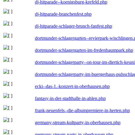
dj-hitparade--koenigsburg-krefeld.php
dj-hitparade-branchenfest.php
dj-hitparade-schlager-brunch-fanfest.php
dortmunder-schlagergarten--revierpark-wischlingen
dortmunder-schlagergarten-im-fredenbaumpark.php
dortmunder-schlagerparty--on-tour-im-diertich-keu
dortmunder-schlagerparty-im-buergerhaus-pulsschla
ecki--das-1.-konzert-in-oberhausen.php
fantasy-in-der-stadthalle-in-ahlen.php
frank-neuenfels--die-albumpremiere-in-herten.php
germany-stream-kultparty-in-oberhausen.php
germany-stream-party-in-oberhausen.php