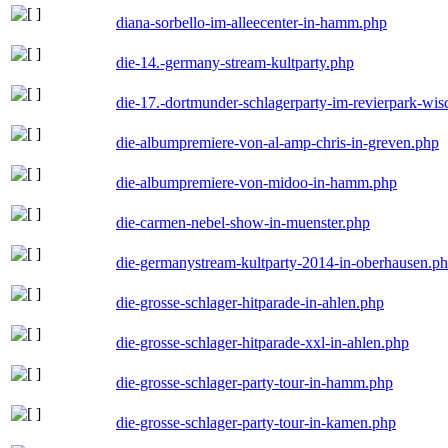
diana-sorbello-im-alleecenter-in-hamm.php
die-14.-germany-stream-kultparty.php
die-17.-dortmunder-schlagerparty-im-revierpark-wis
die-albumpremiere-von-al-amp-chris-in-greven.php
die-albumpremiere-von-midoo-in-hamm.php
die-carmen-nebel-show-in-muenster.php
die-germanystream-kultparty-2014-in-oberhausen.p
die-grosse-schlager-hitparade-in-ahlen.php
die-grosse-schlager-hitparade-xxl-in-ahlen.php
die-grosse-schlager-party-tour-in-hamm.php
die-grosse-schlager-party-tour-in-kamen.php