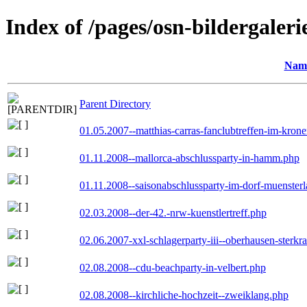
Index of /pages/osn-bildergaleri
Nam
Parent Directory
01.05.2007--matthias-carras-fanclubtreffen-im-kron
01.11.2008--mallorca-abschlussparty-in-hamm.php
01.11.2008--saisonabschlussparty-im-dorf-muenster
02.03.2008--der-42.-nrw-kuenstlertreff.php
02.06.2007-xxl-schlagerparty-iii--oberhausen-sterkr
02.08.2008--cdu-beachparty-in-velbert.php
02.08.2008--kirchliche-hochzeit--zweiklang.php