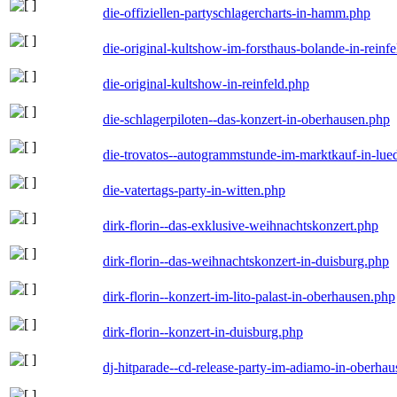
die-offiziellen-partyschlagercharts-in-hamm.php
die-original-kultshow-im-forsthaus-bolande-in-reinf
die-original-kultshow-in-reinfeld.php
die-schlagerpiloten--das-konzert-in-oberhausen.php
die-trovatos--autogrammstunde-im-marktkauf-in-lu
die-vatertags-party-in-witten.php
dirk-florin--das-exklusive-weihnachtskonzert.php
dirk-florin--das-weihnachtskonzert-in-duisburg.php
dirk-florin--konzert-im-lito-palast-in-oberhausen.php
dirk-florin--konzert-in-duisburg.php
dj-hitparade--cd-release-party-im-adiamo-in-oberha