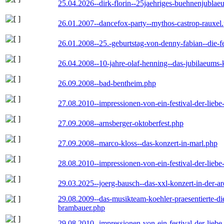
25.04.2026--dirk-florin--25jaehriges-buehnenjublaeu
26.01.2007--dancefox-party--mythos-castrop-rauxel
26.01.2008--25.-geburtstag-von-denny-fabian--die-fei
26.04.2008--10-jahre-olaf-henning--das-jubilaeums-
26.09.2008--bad-bentheim.php
27.08.2010--impressionen-von-ein-festival-der-lieb
27.09.2008--arnsberger-oktoberfest.php
27.09.2008--marco-kloss--das-konzert-in-marl.php
28.08.2010--impressionen-von-ein-festival-der-lieb
29.03.2025--joerg-bausch--das-xxl-konzert-in-der-a
29.08.2009--das-musikteam-koehler-praesentierte-di
brambauer.php
29.08.2010--impressionen-von-ein-festival-der-lieb