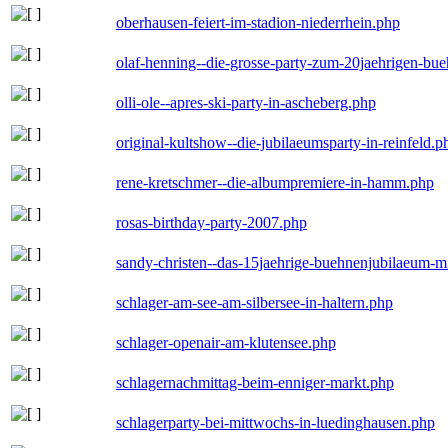
oberhausen-feiert-im-stadion-niederrhein.php
olaf-henning--die-grosse-party-zum-20jaehrigen-bu
olli-ole--apres-ski-party-in-ascheberg.php
original-kultshow--die-jubilaeumsparty-in-reinfeld.p
rene-kretschmer--die-albumpremiere-in-hamm.php
rosas-birthday-party-2007.php
sandy-christen--das-15jaehrige-buehnenjubilaeum-m
schlager-am-see-am-silbersee-in-haltern.php
schlager-openair-am-klutensee.php
schlagernachmittag-beim-enniger-markt.php
schlagerparty-bei-mittwochs-in-luedinghausen.php