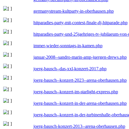
germanystream-kultparty-in-oberhausen.php
hitparadies-party-mit-contest-finale-dj-hitparade.php
hitparadies-party-und-25jaehriges-tv-jubilaeum-vo
immer-wieder-sonntags-in-kamen.php
januar-2008--sandro-marin-amp-juergen-drews.php
joerg-bausch--das-xxl-konzert-2017.php
joerg-bausch--konzert-2023--arena-oberhausen.php
joerg-bausch--konzert-im-starlight-express.php
joerg-bausch--konzert-in-der-arena-oberhausen.php
joerg-bausch--konzert-in-der-turbinenhalle-oberhau
joerg-bausch-konzert-2013--arena-oberhausen.php