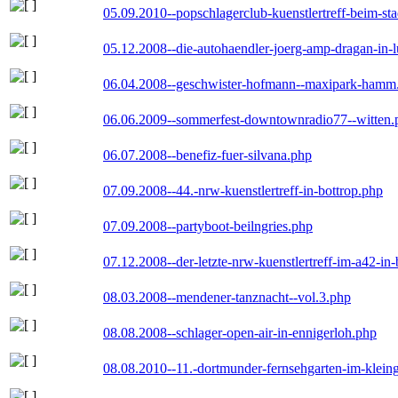
05.09.2010--popschlagerclub-kuenstlertreff-beim-sta
05.12.2008--die-autohaendler-joerg-amp-dragan-in-
06.04.2008--geschwister-hofmann--maxipark-hamm
06.06.2009--sommerfest-downtownradio77--witten.
06.07.2008--benefiz-fuer-silvana.php
07.09.2008--44.-nrw-kuenstlertreff-in-bottrop.php
07.09.2008--partyboot-beilngries.php
07.12.2008--der-letzte-nrw-kuenstlertreff-im-a42-in-
08.03.2008--mendener-tanznacht--vol.3.php
08.08.2008--schlager-open-air-in-ennigerloh.php
08.08.2010--11.-dortmunder-fernsehgarten-im-klein