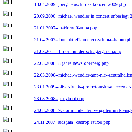
18.04.2009--joerg-bausch--das-konzert-2009.php
20.09.2008--michael-wendler-in-concert-unbesiegt-
21.01.2007--insidertreff-unna.php
21.04.2007--fanclubtreff-ruediger-schima--hamm.ph
21.08.2011--1.-dortmunder-schlagergarten.php
22.03.2008--8-jahre-news-oberberg.php
22.03.2008--michael-wendler-amp-nic--zentralhall
23.01.2009--oliver-frank--promotour-im-alleecente
23.08.2008--partyboot.php
24.08.2008--9.-dortmunder-fernsehgarten-im-kleinga
24.11.2007--aidsgala--castrop-rauxel.php