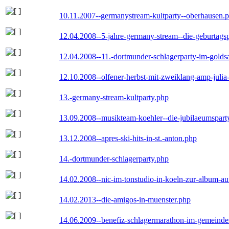
10.11.2007--germanystream-kultparty--oberhausen.
12.04.2008--5-jahre-germany-stream--die-geburtags
12.04.2008--11.-dortmunder-schlagerparty-im-goldsa
12.10.2008--olfener-herbst-mit-zweiklang-amp-julia
13.-germany-stream-kultparty.php
13.09.2008--musikteam-koehler--die-jubilaeumspart
13.12.2008--apres-ski-hits-in-st.-anton.php
14.-dortmunder-schlagerparty.php
14.02.2008--nic-im-tonstudio-in-koeln-zur-album-a
14.02.2013--die-amigos-in-muenster.php
14.06.2009--benefiz-schlagermarathon-im-gemeindes