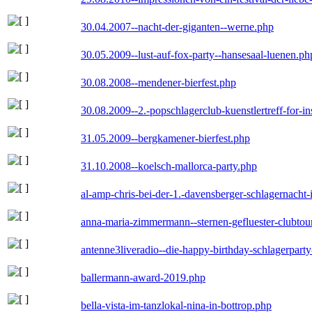
30.04.2007--nacht-der-giganten--werne.php
30.05.2009--lust-auf-fox-party--hansesaal-luenen.ph
30.08.2008--mendener-bierfest.php
30.08.2009--2.-popschlagerclub-kuenstlertreff-for-i
31.05.2009--bergkamener-bierfest.php
31.10.2008--koelsch-mallorca-party.php
al-amp-chris-bei-der-1.-davensberger-schlagernacht
anna-maria-zimmermann--sternen-gefluester-clubtou
antenne3liveradio--die-happy-birthday-schlagerpart
ballermann-award-2019.php
bella-vista-im-tanzlokal-nina-in-bottrop.php