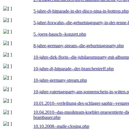
5-jahre-dj-hitparade-in-der-disco-nina-in-bottrop.php
5-jahre-foxwahn--die-geburtstagsparty-in-der-tenn
5.-joerg-bausch--konzert.php
8-jahre-germany-stream--die-geburtstagsparty.php
10-jahre-dirk-florin--die-jubilaeumsparty-mit-album
10-jahre-dj-hitparade--der-branchentreff.php
10-jahre-germany-stream.php
10-jahre-vatertagsparty-am-sonnenschein-in-witten.
10.01.2010--verleihung-des-schlager-saphir--vestar
10.04.2010--das-musikteam-koehler-praesentierte-di
brambauer.php
10.10.2008--malle-closing.php