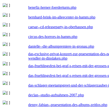
benefiz-herner-foerderturm.php
bernhard-brink-im-alleecenter-in-hamm.php
caesar--cd-releaseparty-in-oberhausen.php
circus-des-horrors-in-hamm.php
danielle--die-albumpremiere-in-gronau.php
das-exclusive-privat-konzert-zur-praesentation-des
wendler-in-dinslaken.php
das-fruehlingsfest-bei-graf-s-reisen-mit-der-grossen-
das-fruehlingsfest-bei-graf-s-reisen-mit-der-grossen-
das-schlager-meetampgreet-und-der-schlagerzauber-
declan--studio-aufnahmen-2007.php
denny-fabian--praesentation-des-albums-zeitlos.php