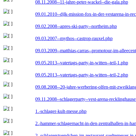
08.11.2008--11-jahre-peter-wackel--die-gala.php
09.01.2010--djlk-mission-fox-in-der-vestarena-in-re
09.02.2008--apres-ski-party--northeim.php
09.03.2007--mythos--castrop-rauxel.php
09.03.2009--matthias-carras--promotour-im-alleece
09.05.2013--vatertags-party-in-witten--teil-1.php
09.05.2013--vatertags-party-in-witten--teil-2.php
09.08.2008--20-jahre-werbering-olfen-mit-zweiklan
09.11.2008--schlagerparty--vest-arena-recklinghaus
1.-schlager-kult-messe.php
2.-hammer-schlagernacht-in-den-zentralhallen-in-h
2.-schlagerstuendchen-im-restaurant-sueltemeyer-in