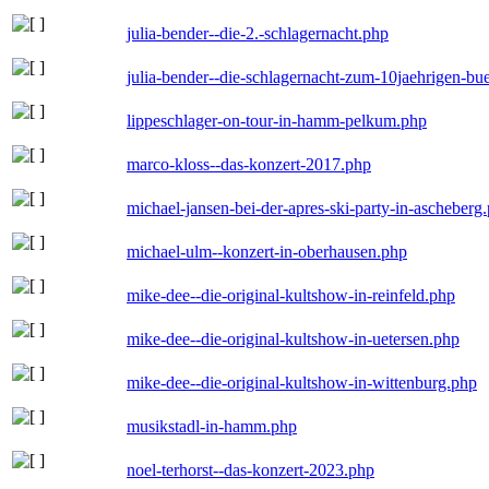
julia-bender--die-2.-schlagernacht.php
julia-bender--die-schlagernacht-zum-10jaehrigen-b
lippeschlager-on-tour-in-hamm-pelkum.php
marco-kloss--das-konzert-2017.php
michael-jansen-bei-der-apres-ski-party-in-ascheberg
michael-ulm--konzert-in-oberhausen.php
mike-dee--die-original-kultshow-in-reinfeld.php
mike-dee--die-original-kultshow-in-uetersen.php
mike-dee--die-original-kultshow-in-wittenburg.php
musikstadl-in-hamm.php
noel-terhorst--das-konzert-2023.php