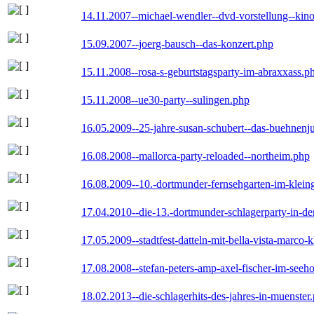
14.11.2007--michael-wendler--dvd-vorstellung--kin
15.09.2007--joerg-bausch--das-konzert.php
15.11.2008--rosa-s-geburtstagsparty-im-abraxxass.p
15.11.2008--ue30-party--sulingen.php
16.05.2009--25-jahre-susan-schubert--das-buehnenj
16.08.2008--mallorca-party-reloaded--northeim.php
16.08.2009--10.-dortmunder-fernsehgarten-im-klein
17.04.2010--die-13.-dortmunder-schlagerparty-in-der
17.05.2009--stadtfest-datteln-mit-bella-vista-marco-
17.08.2008--stefan-peters-amp-axel-fischer-im-seeho
18.02.2013--die-schlagerhits-des-jahres-in-muenster