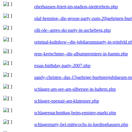
oberhausen-feiert-im-stadion-niederrhein.php
olaf-henning--die-grosse-party-zum-20jaehrigen-bu
olli-ole--apres-ski-party-in-ascheberg.php
original-kultshow--die-jubilaeumsparty-in-reinfeld.p
rene-kretschmer--die-albumpremiere-in-hamm.php
rosas-birthday-party-2007.php
sandy-christen--das-15jaehrige-buehnenjubilaeum-m
schlager-am-see-am-silbersee-in-haltern.php
schlager-openair-am-klutensee.php
schlagernachmittag-beim-enniger-markt.php
schlagerparty-bei-mittwochs-in-luedinghausen.php