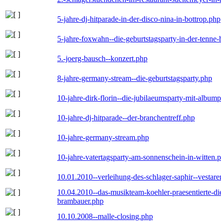
5-jahre-dj-hitparade-in-der-disco-nina-in-bottrop.php
5-jahre-foxwahn--die-geburtstagsparty-in-der-tenn
5.-joerg-bausch--konzert.php
8-jahre-germany-stream--die-geburtstagsparty.php
10-jahre-dirk-florin--die-jubilaeumsparty-mit-album
10-jahre-dj-hitparade--der-branchentreff.php
10-jahre-germany-stream.php
10-jahre-vatertagsparty-am-sonnenschein-in-witten.
10.01.2010--verleihung-des-schlager-saphir--vestar
10.04.2010--das-musikteam-koehler-praesentierte-di
brambauer.php
10.10.2008--malle-closing.php