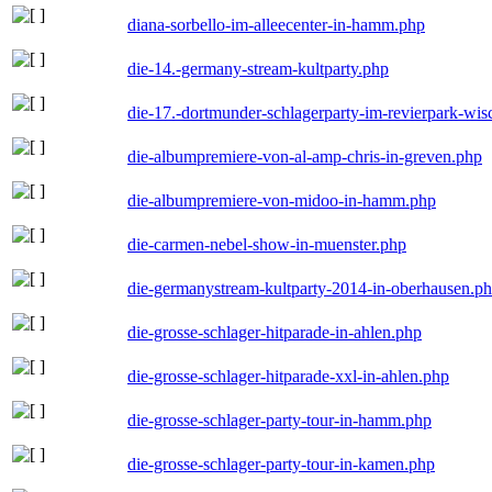
diana-sorbello-im-alleecenter-in-hamm.php
die-14.-germany-stream-kultparty.php
die-17.-dortmunder-schlagerparty-im-revierpark-wis
die-albumpremiere-von-al-amp-chris-in-greven.php
die-albumpremiere-von-midoo-in-hamm.php
die-carmen-nebel-show-in-muenster.php
die-germanystream-kultparty-2014-in-oberhausen.p
die-grosse-schlager-hitparade-in-ahlen.php
die-grosse-schlager-hitparade-xxl-in-ahlen.php
die-grosse-schlager-party-tour-in-hamm.php
die-grosse-schlager-party-tour-in-kamen.php