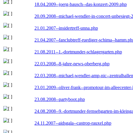
18.04.2009--joerg-bausch--das-konzert-2009.php
20.09.2008--michael-wendler-in-concert-unbesiegt-
21.01.2007--insidertreff-unna.php
21.04.2007--fanclubtreff-ruediger-schima--hamm.ph
21.08.2011--1.-dortmunder-schlagergarten.php
22.03.2008--8-jahre-news-oberberg.php
22.03.2008--michael-wendler-amp-nic--zentralhall
23.01.2009--oliver-frank--promotour-im-alleecente
23.08.2008--partyboot.php
24.08.2008--9.-dortmunder-fernsehgarten-im-kleinga
24.11.2007--aidsgala--castrop-rauxel.php