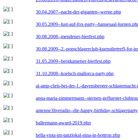
30.04.2007--nacht-der-giganten--werne.php
30.05.2009--lust-auf-fox-party--hansesaal-luenen.ph
30.08.2008--mendener-bierfest.php
30.08.2009--2.-popschlagerclub-kuenstlertreff-for-i
31.05.2009--bergkamener-bierfest.php
31.10.2008--koelsch-mallorca-party.php
al-amp-chris-bei-der-1.-davensberger-schlagernacht
anna-maria-zimmermann--sternen-gefluester-clubtou
antenne3liveradio--die-happy-birthday-schlagerpart
ballermann-award-2019.php
bella-vista-im-tanzlokal-nina-in-bottrop.php