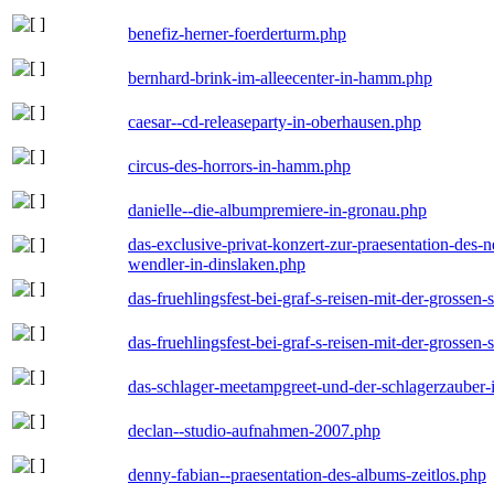
benefiz-herner-foerderturm.php
bernhard-brink-im-alleecenter-in-hamm.php
caesar--cd-releaseparty-in-oberhausen.php
circus-des-horrors-in-hamm.php
danielle--die-albumpremiere-in-gronau.php
das-exclusive-privat-konzert-zur-praesentation-des
wendler-in-dinslaken.php
das-fruehlingsfest-bei-graf-s-reisen-mit-der-grossen-
das-fruehlingsfest-bei-graf-s-reisen-mit-der-grossen-
das-schlager-meetampgreet-und-der-schlagerzauber-
declan--studio-aufnahmen-2007.php
denny-fabian--praesentation-des-albums-zeitlos.php