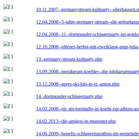
10.11.2007--germanystream-kultparty--oberhausen.
12.04.2008--5-jahre-germany-stream--die-geburtags
12.04.2008--11.-dortmunder-schlagerparty-im-goldsa
12.10.2008--olfener-herbst-mit-zweiklang-amp-julia
13.-germany-stream-kultparty.php
13.09.2008--musikteam-koehler--die-jubilaeumspart
13.12.2008--apres-ski-hits-in-st.-anton.php
14.-dortmunder-schlagerparty.php
14.02.2008--nic-im-tonstudio-in-koeln-zur-album-a
14.02.2013--die-amigos-in-muenster.php
14.06.2009--benefiz-schlagermarathon-im-gemeindes