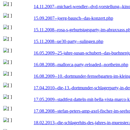
14.11.2007--michael-wendler--dvd-vorstellung--kin
15.09.2007--joerg-bausch--das-konzert.php
15.11.2008--rosa-s-geburtstagsparty-im-abraxxass.p
15.11.2008--ue30-party--sulingen.php
16.05.2009--25-jahre-susan-schubert--das-buehnenj
16.08.2008--mallorca-party-reloaded--northeim.php
16.08.2009--10.-dortmunder-fernsehgarten-im-klein
17.04.2010--die-13.-dortmunder-schlagerparty-in-der
17.05.2009--stadtfest-datteln-mit-bella-vista-marco-
17.08.2008--stefan-peters-amp-axel-fischer-im-seeho
18.02.2013--die-schlagerhits-des-jahres-in-muenster