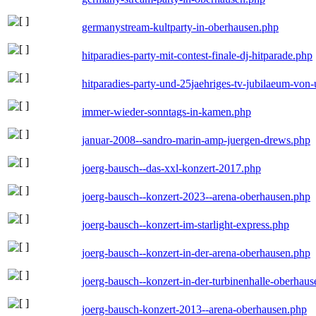
germanystream-kultparty-in-oberhausen.php
hitparadies-party-mit-contest-finale-dj-hitparade.php
hitparadies-party-und-25jaehriges-tv-jubilaeum-vo
immer-wieder-sonntags-in-kamen.php
januar-2008--sandro-marin-amp-juergen-drews.php
joerg-bausch--das-xxl-konzert-2017.php
joerg-bausch--konzert-2023--arena-oberhausen.php
joerg-bausch--konzert-im-starlight-express.php
joerg-bausch--konzert-in-der-arena-oberhausen.php
joerg-bausch--konzert-in-der-turbinenhalle-oberhau
joerg-bausch-konzert-2013--arena-oberhausen.php