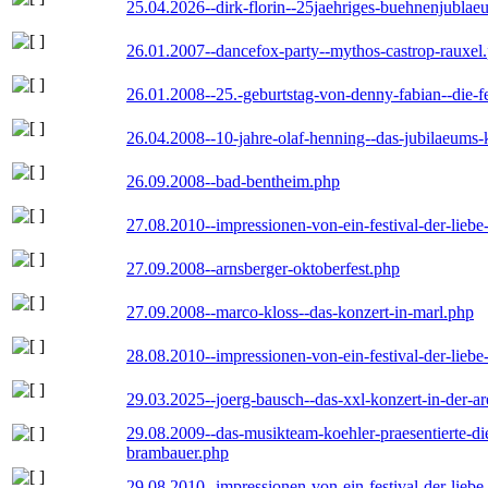
25.04.2026--dirk-florin--25jaehriges-buehnenjublaeu
26.01.2007--dancefox-party--mythos-castrop-rauxel
26.01.2008--25.-geburtstag-von-denny-fabian--die-fei
26.04.2008--10-jahre-olaf-henning--das-jubilaeums-
26.09.2008--bad-bentheim.php
27.08.2010--impressionen-von-ein-festival-der-lieb
27.09.2008--arnsberger-oktoberfest.php
27.09.2008--marco-kloss--das-konzert-in-marl.php
28.08.2010--impressionen-von-ein-festival-der-lieb
29.03.2025--joerg-bausch--das-xxl-konzert-in-der-a
29.08.2009--das-musikteam-koehler-praesentierte-di
brambauer.php
29.08.2010--impressionen-von-ein-festival-der-lieb