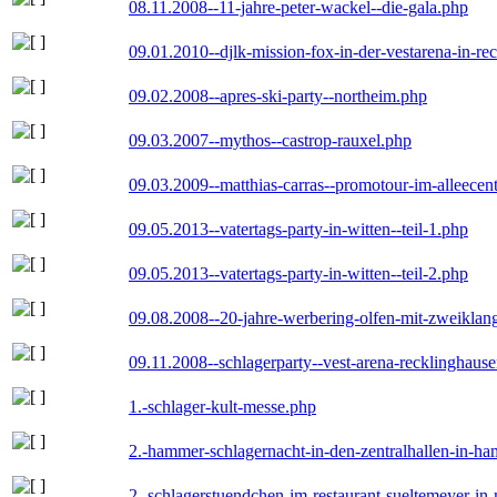
08.11.2008--11-jahre-peter-wackel--die-gala.php
09.01.2010--djlk-mission-fox-in-der-vestarena-in-re
09.02.2008--apres-ski-party--northeim.php
09.03.2007--mythos--castrop-rauxel.php
09.03.2009--matthias-carras--promotour-im-alleece
09.05.2013--vatertags-party-in-witten--teil-1.php
09.05.2013--vatertags-party-in-witten--teil-2.php
09.08.2008--20-jahre-werbering-olfen-mit-zweiklan
09.11.2008--schlagerparty--vest-arena-recklinghaus
1.-schlager-kult-messe.php
2.-hammer-schlagernacht-in-den-zentralhallen-in-h
2.-schlagerstuendchen-im-restaurant-sueltemeyer-in