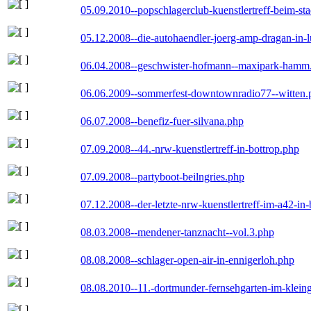
05.09.2010--popschlagerclub-kuenstlertreff-beim-sta
05.12.2008--die-autohaendler-joerg-amp-dragan-in-
06.04.2008--geschwister-hofmann--maxipark-hamm
06.06.2009--sommerfest-downtownradio77--witten.
06.07.2008--benefiz-fuer-silvana.php
07.09.2008--44.-nrw-kuenstlertreff-in-bottrop.php
07.09.2008--partyboot-beilngries.php
07.12.2008--der-letzte-nrw-kuenstlertreff-im-a42-in-
08.03.2008--mendener-tanznacht--vol.3.php
08.08.2008--schlager-open-air-in-ennigerloh.php
08.08.2010--11.-dortmunder-fernsehgarten-im-klein