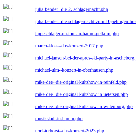
julia-bender--die-2.-schlagernacht.php
julia-bender--die-schlagernacht-zum-10jaehrigen-b
lippeschlager-on-tour-in-hamm-pelkum.php
marco-kloss--das-konzert-2017.php
michael-jansen-bei-der-apres-ski-party-in-ascheberg
michael-ulm--konzert-in-oberhausen.php
mike-dee--die-original-kultshow-in-reinfeld.php
mike-dee--die-original-kultshow-in-uetersen.php
mike-dee--die-original-kultshow-in-wittenburg.php
musikstadl-in-hamm.php
noel-terhorst--das-konzert-2023.php