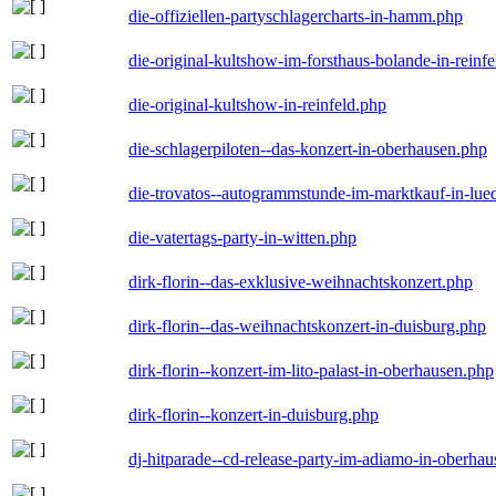
die-offiziellen-partyschlagercharts-in-hamm.php
die-original-kultshow-im-forsthaus-bolande-in-reinf
die-original-kultshow-in-reinfeld.php
die-schlagerpiloten--das-konzert-in-oberhausen.php
die-trovatos--autogrammstunde-im-marktkauf-in-lu
die-vatertags-party-in-witten.php
dirk-florin--das-exklusive-weihnachtskonzert.php
dirk-florin--das-weihnachtskonzert-in-duisburg.php
dirk-florin--konzert-im-lito-palast-in-oberhausen.php
dirk-florin--konzert-in-duisburg.php
dj-hitparade--cd-release-party-im-adiamo-in-oberha