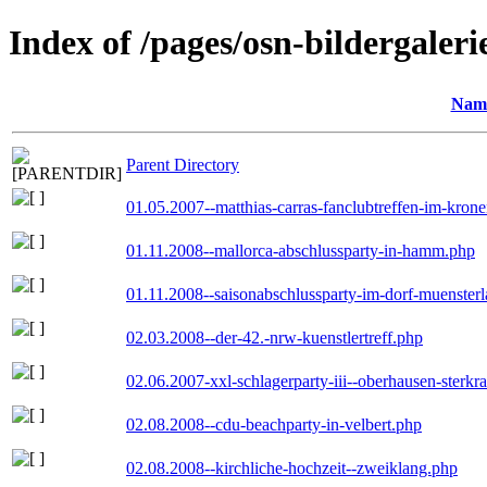
Index of /pages/osn-bildergaleri
Nam
Parent Directory
01.05.2007--matthias-carras-fanclubtreffen-im-kron
01.11.2008--mallorca-abschlussparty-in-hamm.php
01.11.2008--saisonabschlussparty-im-dorf-muenster
02.03.2008--der-42.-nrw-kuenstlertreff.php
02.06.2007-xxl-schlagerparty-iii--oberhausen-sterkr
02.08.2008--cdu-beachparty-in-velbert.php
02.08.2008--kirchliche-hochzeit--zweiklang.php