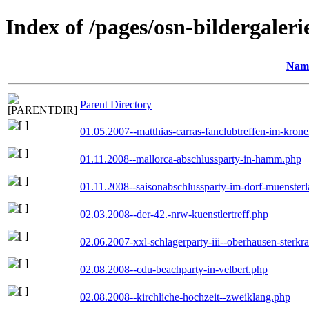
Index of /pages/osn-bildergaleri
Nam
Parent Directory
01.05.2007--matthias-carras-fanclubtreffen-im-kron
01.11.2008--mallorca-abschlussparty-in-hamm.php
01.11.2008--saisonabschlussparty-im-dorf-muenster
02.03.2008--der-42.-nrw-kuenstlertreff.php
02.06.2007-xxl-schlagerparty-iii--oberhausen-sterkr
02.08.2008--cdu-beachparty-in-velbert.php
02.08.2008--kirchliche-hochzeit--zweiklang.php