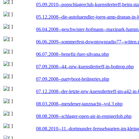
05.09.2010--popschlagerclub-kuenstlertreff-beim-sta
05.12.2008--die-autohaendler-joerg-amp-dragan-in-
06.04.2008--geschwister-hofmann--maxipark-hamm
06.06.2009--sommerfest-downtownradio77--witten.
06.07.2008--benefiz-fuer-silvana.php
07.09.2008--44.-nrw-kuenstlertreff-in-bottrop.php
07.09.2008--partyboot-beilngries.php
07.12.2008--der-letzte-nrw-kuenstlertreff-im-a42-in-
08.03.2008--mendener-tanznacht--vol.3.php
08.08.2008--schlager-open-air-in-ennigerloh.php
08.08.2010--11.-dortmunder-fernsehgarten-im-klein