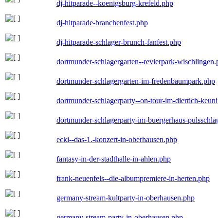
dj-hitparade--koenigsburg-krefeld.php
dj-hitparade-branchenfest.php
dj-hitparade-schlager-brunch-fanfest.php
dortmunder-schlagergarten--revierpark-wischlingen
dortmunder-schlagergarten-im-fredenbaumpark.php
dortmunder-schlagerparty--on-tour-im-diertich-keu
dortmunder-schlagerparty-im-buergerhaus-pulsschla
ecki--das-1.-konzert-in-oberhausen.php
fantasy-in-der-stadthalle-in-ahlen.php
frank-neuenfels--die-albumpremiere-in-herten.php
germany-stream-kultparty-in-oberhausen.php
germany-stream-party-in-oberhausen.php