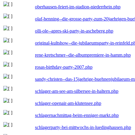
oberhausen-feiert-im-stadion-niederrhein.php
olaf-henning--die-grosse-party-zum-20jaehrigen-bu
olli-ole--apres-ski-party-in-ascheberg.php
original-kultshow--die-jubilaeumsparty-in-reinfeld.p
rene-kretschmer--die-albumpremiere-in-hamm.php
rosas-birthday-party-2007.php
sandy-christen--das-15jaehrige-buehnenjubilaeum-m
schlager-am-see-am-silbersee-in-haltern.php
schlager-openair-am-klutensee.php
schlagernachmittag-beim-enniger-markt.php
schlagerparty-bei-mittwochs-in-luedinghausen.php