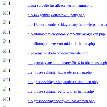
diana-sorbello-im-alleecenter-in-hamm.php
die-14.-germany-stream-kultparty.php
die-17.-dortmunder-schlagerparty-im-revierpark-wis
die-albumpremiere-von-al-amp-chris-in-greven.php
die-albumpremiere-von-midoo-in-hamm.php
die-carmen-nebel-show-in-muenster.php
die-germanystream-kultparty-2014-in-oberhausen.p
die-grosse-schlager-hitparade-in-ahlen.php
die-grosse-schlager-hitparade-xxl-in-ahlen.php
die-grosse-schlager-party-tour-in-hamm.php
die-grosse-schlager-party-tour-in-kamen.php