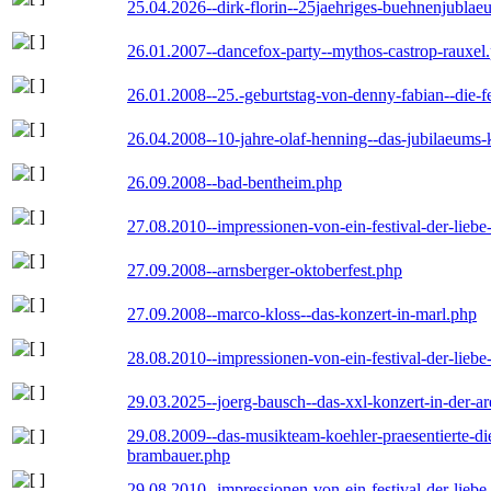
25.04.2026--dirk-florin--25jaehriges-buehnenjublaeu
26.01.2007--dancefox-party--mythos-castrop-rauxel
26.01.2008--25.-geburtstag-von-denny-fabian--die-fei
26.04.2008--10-jahre-olaf-henning--das-jubilaeums-
26.09.2008--bad-bentheim.php
27.08.2010--impressionen-von-ein-festival-der-lieb
27.09.2008--arnsberger-oktoberfest.php
27.09.2008--marco-kloss--das-konzert-in-marl.php
28.08.2010--impressionen-von-ein-festival-der-lieb
29.03.2025--joerg-bausch--das-xxl-konzert-in-der-a
29.08.2009--das-musikteam-koehler-praesentierte-di
brambauer.php
29.08.2010--impressionen-von-ein-festival-der-lieb