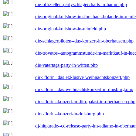
die-offiziellen-partyschlagercharts-in-hamm.php
die-original-kultshow-im-forsthaus-bolande-in-reinf
die-original-kultshow-in-reinfeld.php
die-schlagerpiloten--das-konzert-in-oberhausen.php
die-trovatos--autogrammstunde-im-marktkauf-in-lu
die-vatertags-party-in-witten.php
dirk-florin--das-exklusive-weihnachtskonzert.php
dirk-florin--das-weihnachtskonzert-in-duisburg.php
dirk-florin--konzert-im-lito-palast-in-oberhausen.php
dirk-florin--konzert-in-duisburg.php
dj-hitparade--cd-release-party-im-adiamo-in-oberha