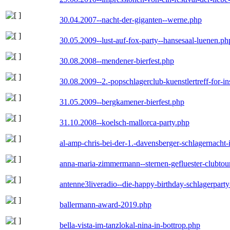
30.04.2007--nacht-der-giganten--werne.php
30.05.2009--lust-auf-fox-party--hansesaal-luenen.ph
30.08.2008--mendener-bierfest.php
30.08.2009--2.-popschlagerclub-kuenstlertreff-for-i
31.05.2009--bergkamener-bierfest.php
31.10.2008--koelsch-mallorca-party.php
al-amp-chris-bei-der-1.-davensberger-schlagernacht
anna-maria-zimmermann--sternen-gefluester-clubtou
antenne3liveradio--die-happy-birthday-schlagerpart
ballermann-award-2019.php
bella-vista-im-tanzlokal-nina-in-bottrop.php