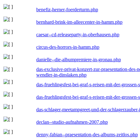
benefiz-herner-foerderturm.php
bernhard-brink-im-alleecenter-in-hamm.php
caesar--cd-releaseparty-in-oberhausen.php
circus-des-horrors-in-hamm.php
danielle--die-albumpremiere-in-gronau.php
das-exclusive-privat-konzert-zur-praesentation-des
wendler-in-dinslaken.php
das-fruehlingsfest-bei-graf-s-reisen-mit-der-grossen-
das-fruehlingsfest-bei-graf-s-reisen-mit-der-grossen-
das-schlager-meetampgreet-und-der-schlagerzauber-
declan--studio-aufnahmen-2007.php
denny-fabian--praesentation-des-albums-zeitlos.php