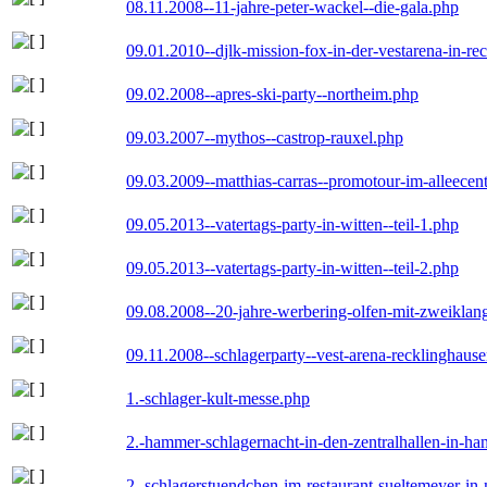
08.11.2008--11-jahre-peter-wackel--die-gala.php
09.01.2010--djlk-mission-fox-in-der-vestarena-in-re
09.02.2008--apres-ski-party--northeim.php
09.03.2007--mythos--castrop-rauxel.php
09.03.2009--matthias-carras--promotour-im-alleece
09.05.2013--vatertags-party-in-witten--teil-1.php
09.05.2013--vatertags-party-in-witten--teil-2.php
09.08.2008--20-jahre-werbering-olfen-mit-zweiklan
09.11.2008--schlagerparty--vest-arena-recklinghaus
1.-schlager-kult-messe.php
2.-hammer-schlagernacht-in-den-zentralhallen-in-h
2.-schlagerstuendchen-im-restaurant-sueltemeyer-in