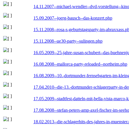
14.11.2007--michael-wendler--dvd-vorstellung--kin
15.09.2007--joerg-bausch--das-konzert.php
15.11.2008--rosa-s-geburtstagsparty-im-abraxxass.p
15.11.2008--ue30-party--sulingen.php
16.05.2009--25-jahre-susan-schubert--das-buehnenj
16.08.2008--mallorca-party-reloaded--northeim.php
16.08.2009--10.-dortmunder-fernsehgarten-im-klein
17.04.2010--die-13.-dortmunder-schlagerparty-in-der
17.05.2009--stadtfest-datteln-mit-bella-vista-marco-
17.08.2008--stefan-peters-amp-axel-fischer-im-seeho
18.02.2013--die-schlagerhits-des-jahres-in-muenster