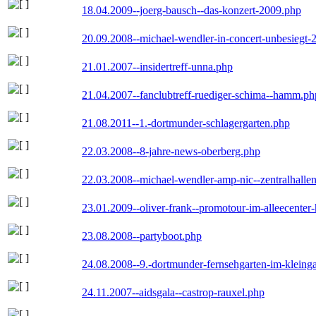
18.04.2009--joerg-bausch--das-konzert-2009.php
20.09.2008--michael-wendler-in-concert-unbesiegt-
21.01.2007--insidertreff-unna.php
21.04.2007--fanclubtreff-ruediger-schima--hamm.ph
21.08.2011--1.-dortmunder-schlagergarten.php
22.03.2008--8-jahre-news-oberberg.php
22.03.2008--michael-wendler-amp-nic--zentralhall
23.01.2009--oliver-frank--promotour-im-alleecente
23.08.2008--partyboot.php
24.08.2008--9.-dortmunder-fernsehgarten-im-kleinga
24.11.2007--aidsgala--castrop-rauxel.php