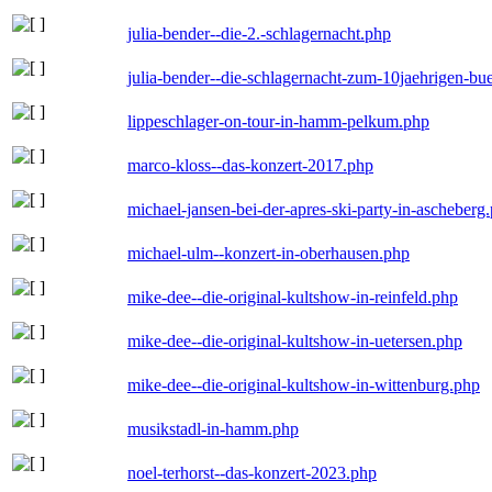
julia-bender--die-2.-schlagernacht.php
julia-bender--die-schlagernacht-zum-10jaehrigen-b
lippeschlager-on-tour-in-hamm-pelkum.php
marco-kloss--das-konzert-2017.php
michael-jansen-bei-der-apres-ski-party-in-ascheberg
michael-ulm--konzert-in-oberhausen.php
mike-dee--die-original-kultshow-in-reinfeld.php
mike-dee--die-original-kultshow-in-uetersen.php
mike-dee--die-original-kultshow-in-wittenburg.php
musikstadl-in-hamm.php
noel-terhorst--das-konzert-2023.php