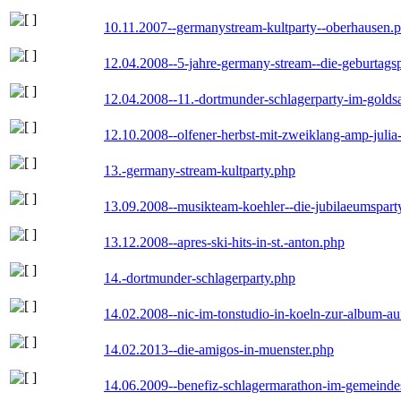
10.11.2007--germanystream-kultparty--oberhausen.
12.04.2008--5-jahre-germany-stream--die-geburtags
12.04.2008--11.-dortmunder-schlagerparty-im-goldsa
12.10.2008--olfener-herbst-mit-zweiklang-amp-julia
13.-germany-stream-kultparty.php
13.09.2008--musikteam-koehler--die-jubilaeumspart
13.12.2008--apres-ski-hits-in-st.-anton.php
14.-dortmunder-schlagerparty.php
14.02.2008--nic-im-tonstudio-in-koeln-zur-album-a
14.02.2013--die-amigos-in-muenster.php
14.06.2009--benefiz-schlagermarathon-im-gemeindes