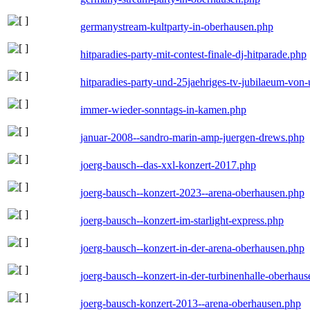
germanystream-kultparty-in-oberhausen.php
hitparadies-party-mit-contest-finale-dj-hitparade.php
hitparadies-party-und-25jaehriges-tv-jubilaeum-vo
immer-wieder-sonntags-in-kamen.php
januar-2008--sandro-marin-amp-juergen-drews.php
joerg-bausch--das-xxl-konzert-2017.php
joerg-bausch--konzert-2023--arena-oberhausen.php
joerg-bausch--konzert-im-starlight-express.php
joerg-bausch--konzert-in-der-arena-oberhausen.php
joerg-bausch--konzert-in-der-turbinenhalle-oberhau
joerg-bausch-konzert-2013--arena-oberhausen.php