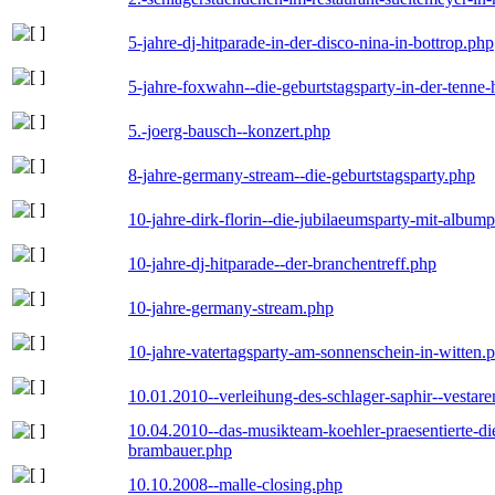
5-jahre-dj-hitparade-in-der-disco-nina-in-bottrop.php
5-jahre-foxwahn--die-geburtstagsparty-in-der-tenn
5.-joerg-bausch--konzert.php
8-jahre-germany-stream--die-geburtstagsparty.php
10-jahre-dirk-florin--die-jubilaeumsparty-mit-album
10-jahre-dj-hitparade--der-branchentreff.php
10-jahre-germany-stream.php
10-jahre-vatertagsparty-am-sonnenschein-in-witten.
10.01.2010--verleihung-des-schlager-saphir--vestar
10.04.2010--das-musikteam-koehler-praesentierte-di
brambauer.php
10.10.2008--malle-closing.php