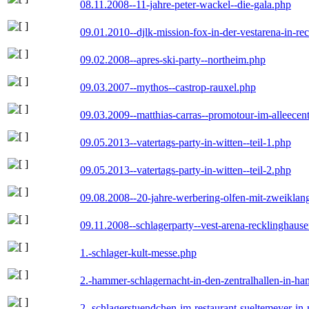
08.11.2008--11-jahre-peter-wackel--die-gala.php
09.01.2010--djlk-mission-fox-in-der-vestarena-in-re
09.02.2008--apres-ski-party--northeim.php
09.03.2007--mythos--castrop-rauxel.php
09.03.2009--matthias-carras--promotour-im-alleece
09.05.2013--vatertags-party-in-witten--teil-1.php
09.05.2013--vatertags-party-in-witten--teil-2.php
09.08.2008--20-jahre-werbering-olfen-mit-zweiklan
09.11.2008--schlagerparty--vest-arena-recklinghaus
1.-schlager-kult-messe.php
2.-hammer-schlagernacht-in-den-zentralhallen-in-h
2.-schlagerstuendchen-im-restaurant-sueltemeyer-in