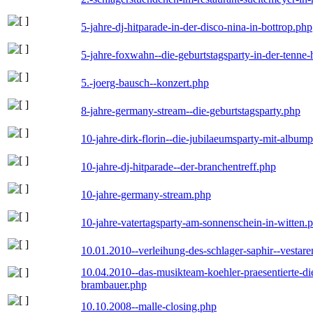
5-jahre-dj-hitparade-in-der-disco-nina-in-bottrop.php
5-jahre-foxwahn--die-geburtstagsparty-in-der-tenn
5.-joerg-bausch--konzert.php
8-jahre-germany-stream--die-geburtstagsparty.php
10-jahre-dirk-florin--die-jubilaeumsparty-mit-album
10-jahre-dj-hitparade--der-branchentreff.php
10-jahre-germany-stream.php
10-jahre-vatertagsparty-am-sonnenschein-in-witten.
10.01.2010--verleihung-des-schlager-saphir--vestar
10.04.2010--das-musikteam-koehler-praesentierte-di
brambauer.php
10.10.2008--malle-closing.php