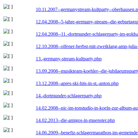
10.11.2007--germanystream-kultparty--oberhausen.
12.04.2008--5-jahre-germany-stream--die-geburtags
12.04.2008--11.-dortmunder-schlagerparty-im-goldsa
12.10.2008--olfener-herbst-mit-zweiklang-amp-julia
13.-germany-stream-kultparty.php
13.09.2008--musikteam-koehler--die-jubilaeumspart
13.12.2008--apres-ski-hits-in-st.-anton.php
14.-dortmunder-schlagerparty.php
14.02.2008--nic-im-tonstudio-in-koeln-zur-album-a
14.02.2013--die-amigos-in-muenster.php
14.06.2009--benefiz-schlagermarathon-im-gemeindes