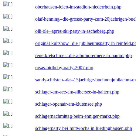
oberhausen-feiert-im-stadion-niederrhein.php
olaf-henning--die-grosse-party-zum-20jaehrigen-bu
olli-ole--apres-ski-party-in-ascheberg.php
original-kultshow--die-jubilaeumsparty-in-reinfeld.p
rene-kretschmer--die-albumpremiere-in-hamm.php
rosas-birthday-party-2007.php
sandy-christen--das-15jaehrige-buehnenjubilaeum-m
schlager-am-see-am-silbersee-in-haltern.php
schlager-openair-am-klutensee.php
schlagernachmittag-beim-enniger-markt.php
schlagerparty-bei-mittwochs-in-luedinghausen.php