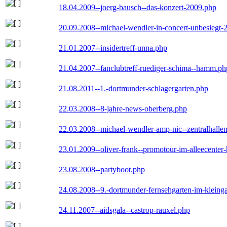
18.04.2009--joerg-bausch--das-konzert-2009.php
20.09.2008--michael-wendler-in-concert-unbesiegt-
21.01.2007--insidertreff-unna.php
21.04.2007--fanclubtreff-ruediger-schima--hamm.ph
21.08.2011--1.-dortmunder-schlagergarten.php
22.03.2008--8-jahre-news-oberberg.php
22.03.2008--michael-wendler-amp-nic--zentralhall
23.01.2009--oliver-frank--promotour-im-alleecente
23.08.2008--partyboot.php
24.08.2008--9.-dortmunder-fernsehgarten-im-kleinga
24.11.2007--aidsgala--castrop-rauxel.php