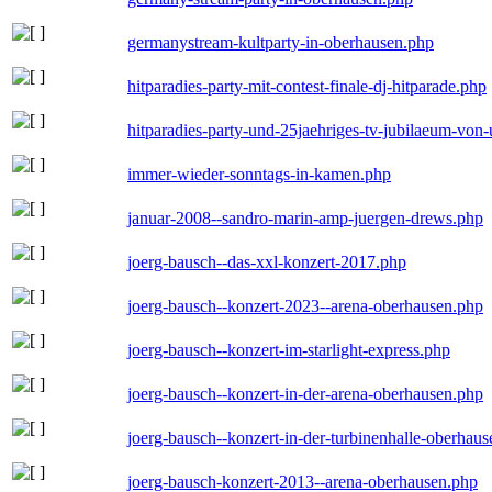
germanystream-kultparty-in-oberhausen.php
hitparadies-party-mit-contest-finale-dj-hitparade.php
hitparadies-party-und-25jaehriges-tv-jubilaeum-vo
immer-wieder-sonntags-in-kamen.php
januar-2008--sandro-marin-amp-juergen-drews.php
joerg-bausch--das-xxl-konzert-2017.php
joerg-bausch--konzert-2023--arena-oberhausen.php
joerg-bausch--konzert-im-starlight-express.php
joerg-bausch--konzert-in-der-arena-oberhausen.php
joerg-bausch--konzert-in-der-turbinenhalle-oberhau
joerg-bausch-konzert-2013--arena-oberhausen.php