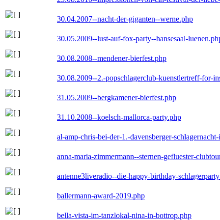
30.04.2007--nacht-der-giganten--werne.php
30.05.2009--lust-auf-fox-party--hansesaal-luenen.ph
30.08.2008--mendener-bierfest.php
30.08.2009--2.-popschlagerclub-kuenstlertreff-for-i
31.05.2009--bergkamener-bierfest.php
31.10.2008--koelsch-mallorca-party.php
al-amp-chris-bei-der-1.-davensberger-schlagernacht
anna-maria-zimmermann--sternen-gefluester-clubtou
antenne3liveradio--die-happy-birthday-schlagerpart
ballermann-award-2019.php
bella-vista-im-tanzlokal-nina-in-bottrop.php