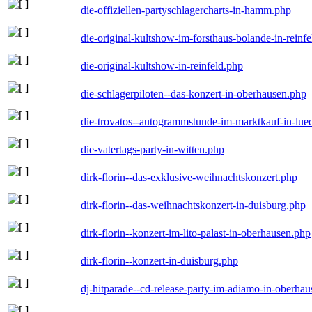
die-offiziellen-partyschlagercharts-in-hamm.php
die-original-kultshow-im-forsthaus-bolande-in-reinf
die-original-kultshow-in-reinfeld.php
die-schlagerpiloten--das-konzert-in-oberhausen.php
die-trovatos--autogrammstunde-im-marktkauf-in-lu
die-vatertags-party-in-witten.php
dirk-florin--das-exklusive-weihnachtskonzert.php
dirk-florin--das-weihnachtskonzert-in-duisburg.php
dirk-florin--konzert-im-lito-palast-in-oberhausen.php
dirk-florin--konzert-in-duisburg.php
dj-hitparade--cd-release-party-im-adiamo-in-oberha