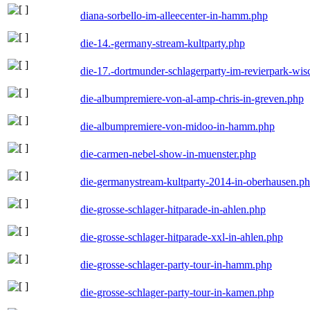
diana-sorbello-im-alleecenter-in-hamm.php
die-14.-germany-stream-kultparty.php
die-17.-dortmunder-schlagerparty-im-revierpark-wis
die-albumpremiere-von-al-amp-chris-in-greven.php
die-albumpremiere-von-midoo-in-hamm.php
die-carmen-nebel-show-in-muenster.php
die-germanystream-kultparty-2014-in-oberhausen.p
die-grosse-schlager-hitparade-in-ahlen.php
die-grosse-schlager-hitparade-xxl-in-ahlen.php
die-grosse-schlager-party-tour-in-hamm.php
die-grosse-schlager-party-tour-in-kamen.php