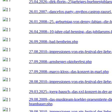
25.04.2026--dirk-florin--25jaehriges-buehnenjublaeu
26.01.2007--dancefox-party--mythos-castrop-rauxel
26.01.2008--25.-geburtstag-von-denny-fabian--die-fei
26.04.2008--10-jahre-olaf-henning--das-jubilaeums-
26.09.2008--bad-bentheim.php
27.08.2010--impressionen-von-ein-festival-der-lieb
27.09.2008--arnsberger-oktoberfest.php
27.09.2008--marco-kloss--das-konzert-in-marl.php
28.08.2010--impressionen-von-ein-festival-der-lieb
29.03.2025--joerg-bausch--das-xxl-konzert-in-der-a
29.08.2009--das-musikteam-koehler-praesentierte-di
brambauer.php
29.08.2010--impressionen-von-ein-festival-der-lieb