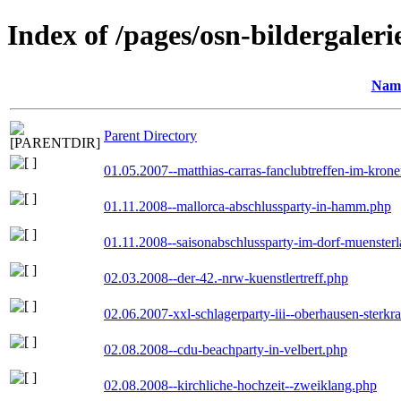
Index of /pages/osn-bildergaleri
Nam
Parent Directory
01.05.2007--matthias-carras-fanclubtreffen-im-kron
01.11.2008--mallorca-abschlussparty-in-hamm.php
01.11.2008--saisonabschlussparty-im-dorf-muenster
02.03.2008--der-42.-nrw-kuenstlertreff.php
02.06.2007-xxl-schlagerparty-iii--oberhausen-sterkr
02.08.2008--cdu-beachparty-in-velbert.php
02.08.2008--kirchliche-hochzeit--zweiklang.php