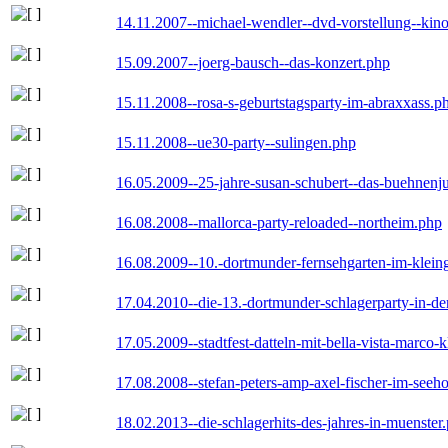
14.11.2007--michael-wendler--dvd-vorstellung--kin
15.09.2007--joerg-bausch--das-konzert.php
15.11.2008--rosa-s-geburtstagsparty-im-abraxxass.p
15.11.2008--ue30-party--sulingen.php
16.05.2009--25-jahre-susan-schubert--das-buehnenj
16.08.2008--mallorca-party-reloaded--northeim.php
16.08.2009--10.-dortmunder-fernsehgarten-im-klein
17.04.2010--die-13.-dortmunder-schlagerparty-in-der
17.05.2009--stadtfest-datteln-mit-bella-vista-marco-
17.08.2008--stefan-peters-amp-axel-fischer-im-seeho
18.02.2013--die-schlagerhits-des-jahres-in-muenster