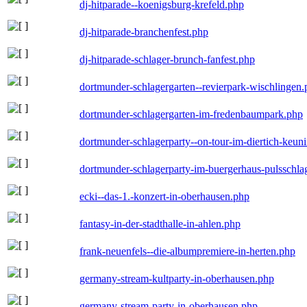
dj-hitparade--koenigsburg-krefeld.php
dj-hitparade-branchenfest.php
dj-hitparade-schlager-brunch-fanfest.php
dortmunder-schlagergarten--revierpark-wischlingen
dortmunder-schlagergarten-im-fredenbaumpark.php
dortmunder-schlagerparty--on-tour-im-diertich-keu
dortmunder-schlagerparty-im-buergerhaus-pulsschla
ecki--das-1.-konzert-in-oberhausen.php
fantasy-in-der-stadthalle-in-ahlen.php
frank-neuenfels--die-albumpremiere-in-herten.php
germany-stream-kultparty-in-oberhausen.php
germany-stream-party-in-oberhausen.php