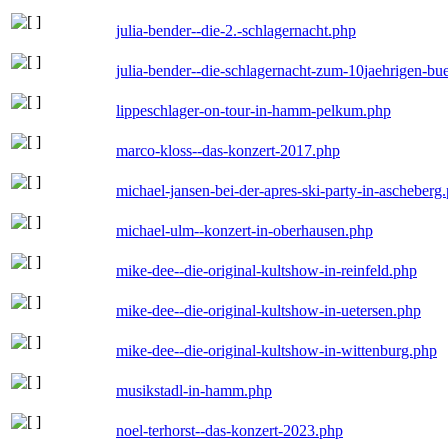
julia-bender--die-2.-schlagernacht.php
julia-bender--die-schlagernacht-zum-10jaehrigen-b
lippeschlager-on-tour-in-hamm-pelkum.php
marco-kloss--das-konzert-2017.php
michael-jansen-bei-der-apres-ski-party-in-ascheberg
michael-ulm--konzert-in-oberhausen.php
mike-dee--die-original-kultshow-in-reinfeld.php
mike-dee--die-original-kultshow-in-uetersen.php
mike-dee--die-original-kultshow-in-wittenburg.php
musikstadl-in-hamm.php
noel-terhorst--das-konzert-2023.php