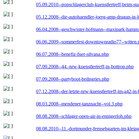
05.09.2010--popschlagerclub-kuenstlertreff-beim-sta
05.12.2008--die-autohaendler-joerg-amp-dragan-in-
06.04.2008--geschwister-hofmann--maxipark-hamm
06.06.2009--sommerfest-downtownradio77--witten.
06.07.2008--benefiz-fuer-silvana.php
07.09.2008--44.-nrw-kuenstlertreff-in-bottrop.php
07.09.2008--partyboot-beilngries.php
07.12.2008--der-letzte-nrw-kuenstlertreff-im-a42-in-
08.03.2008--mendener-tanznacht--vol.3.php
08.08.2008--schlager-open-air-in-ennigerloh.php
08.08.2010--11.-dortmunder-fernsehgarten-im-klein