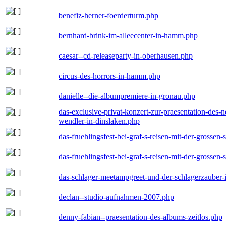
benefiz-herner-foerderturm.php
bernhard-brink-im-alleecenter-in-hamm.php
caesar--cd-releaseparty-in-oberhausen.php
circus-des-horrors-in-hamm.php
danielle--die-albumpremiere-in-gronau.php
das-exclusive-privat-konzert-zur-praesentation-des
wendler-in-dinslaken.php
das-fruehlingsfest-bei-graf-s-reisen-mit-der-grossen-
das-fruehlingsfest-bei-graf-s-reisen-mit-der-grossen-
das-schlager-meetampgreet-und-der-schlagerzauber-
declan--studio-aufnahmen-2007.php
denny-fabian--praesentation-des-albums-zeitlos.php