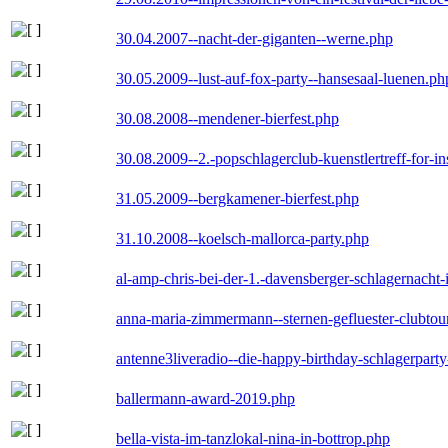
30.04.2007--nacht-der-giganten--werne.php
30.05.2009--lust-auf-fox-party--hansesaal-luenen.ph
30.08.2008--mendener-bierfest.php
30.08.2009--2.-popschlagerclub-kuenstlertreff-for-i
31.05.2009--bergkamener-bierfest.php
31.10.2008--koelsch-mallorca-party.php
al-amp-chris-bei-der-1.-davensberger-schlagernacht
anna-maria-zimmermann--sternen-gefluester-clubtou
antenne3liveradio--die-happy-birthday-schlagerpart
ballermann-award-2019.php
bella-vista-im-tanzlokal-nina-in-bottrop.php