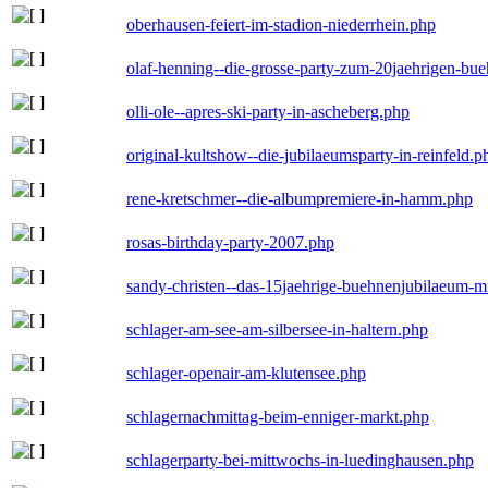
oberhausen-feiert-im-stadion-niederrhein.php
olaf-henning--die-grosse-party-zum-20jaehrigen-bu
olli-ole--apres-ski-party-in-ascheberg.php
original-kultshow--die-jubilaeumsparty-in-reinfeld.p
rene-kretschmer--die-albumpremiere-in-hamm.php
rosas-birthday-party-2007.php
sandy-christen--das-15jaehrige-buehnenjubilaeum-m
schlager-am-see-am-silbersee-in-haltern.php
schlager-openair-am-klutensee.php
schlagernachmittag-beim-enniger-markt.php
schlagerparty-bei-mittwochs-in-luedinghausen.php