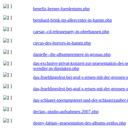
benefiz-herner-foerderturm.php
bernhard-brink-im-alleecenter-in-hamm.php
caesar--cd-releaseparty-in-oberhausen.php
circus-des-horrors-in-hamm.php
danielle--die-albumpremiere-in-gronau.php
das-exclusive-privat-konzert-zur-praesentation-des
wendler-in-dinslaken.php
das-fruehlingsfest-bei-graf-s-reisen-mit-der-grossen-
das-fruehlingsfest-bei-graf-s-reisen-mit-der-grossen-
das-schlager-meetampgreet-und-der-schlagerzauber-
declan--studio-aufnahmen-2007.php
denny-fabian--praesentation-des-albums-zeitlos.php