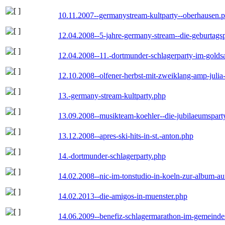
10.11.2007--germanystream-kultparty--oberhausen.
12.04.2008--5-jahre-germany-stream--die-geburtags
12.04.2008--11.-dortmunder-schlagerparty-im-goldsa
12.10.2008--olfener-herbst-mit-zweiklang-amp-julia
13.-germany-stream-kultparty.php
13.09.2008--musikteam-koehler--die-jubilaeumspart
13.12.2008--apres-ski-hits-in-st.-anton.php
14.-dortmunder-schlagerparty.php
14.02.2008--nic-im-tonstudio-in-koeln-zur-album-a
14.02.2013--die-amigos-in-muenster.php
14.06.2009--benefiz-schlagermarathon-im-gemeindes