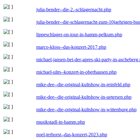
julia-bender--die-2.-schlagernacht.php
julia-bender--die-schlagernacht-zum-10jaehrigen-b
lippeschlager-on-tour-in-hamm-pelkum.php
marco-kloss--das-konzert-2017.php
michael-jansen-bei-der-apres-ski-party-in-ascheberg
michael-ulm--konzert-in-oberhausen.php
mike-dee--die-original-kultshow-in-reinfeld.php
mike-dee--die-original-kultshow-in-uetersen.php
mike-dee--die-original-kultshow-in-wittenburg.php
musikstadl-in-hamm.php
noel-terhorst--das-konzert-2023.php