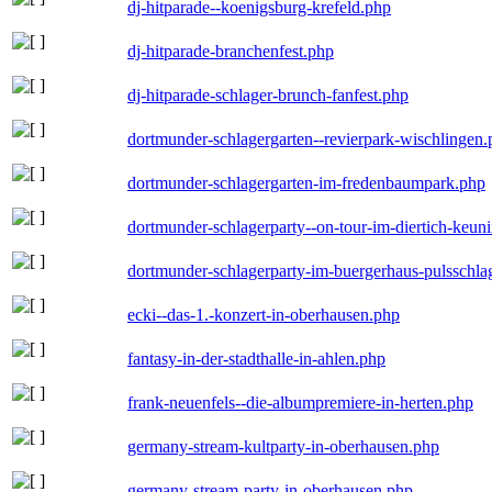
dj-hitparade--koenigsburg-krefeld.php
dj-hitparade-branchenfest.php
dj-hitparade-schlager-brunch-fanfest.php
dortmunder-schlagergarten--revierpark-wischlingen
dortmunder-schlagergarten-im-fredenbaumpark.php
dortmunder-schlagerparty--on-tour-im-diertich-keu
dortmunder-schlagerparty-im-buergerhaus-pulsschla
ecki--das-1.-konzert-in-oberhausen.php
fantasy-in-der-stadthalle-in-ahlen.php
frank-neuenfels--die-albumpremiere-in-herten.php
germany-stream-kultparty-in-oberhausen.php
germany-stream-party-in-oberhausen.php