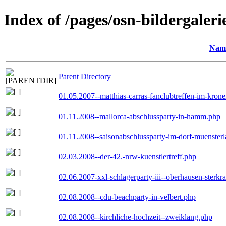
Index of /pages/osn-bildergaleri
Nam
Parent Directory
01.05.2007--matthias-carras-fanclubtreffen-im-kron
01.11.2008--mallorca-abschlussparty-in-hamm.php
01.11.2008--saisonabschlussparty-im-dorf-muenster
02.03.2008--der-42.-nrw-kuenstlertreff.php
02.06.2007-xxl-schlagerparty-iii--oberhausen-sterkr
02.08.2008--cdu-beachparty-in-velbert.php
02.08.2008--kirchliche-hochzeit--zweiklang.php