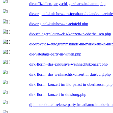
die-offiziellen-partyschlagercharts-in-hamm.php
die-original-kultshow-im-forsthaus-bolande-in-reinf
die-original-kultshow-in-reinfeld.php
die-schlagerpiloten--das-konzert-in-oberhausen.php
die-trovatos--autogrammstunde-im-marktkauf-in-lu
die-vatertags-party-in-witten.php
dirk-florin--das-exklusive-weihnachtskonzert.php
dirk-florin--das-weihnachtskonzert-in-duisburg.php
dirk-florin--konzert-im-lito-palast-in-oberhausen.php
dirk-florin--konzert-in-duisburg.php
dj-hitparade--cd-release-party-im-adiamo-in-oberha