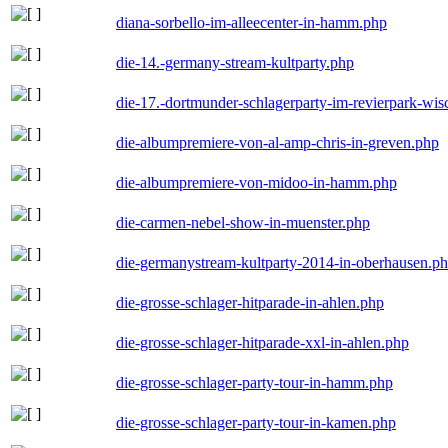
diana-sorbello-im-alleecenter-in-hamm.php
die-14.-germany-stream-kultparty.php
die-17.-dortmunder-schlagerparty-im-revierpark-wis
die-albumpremiere-von-al-amp-chris-in-greven.php
die-albumpremiere-von-midoo-in-hamm.php
die-carmen-nebel-show-in-muenster.php
die-germanystream-kultparty-2014-in-oberhausen.p
die-grosse-schlager-hitparade-in-ahlen.php
die-grosse-schlager-hitparade-xxl-in-ahlen.php
die-grosse-schlager-party-tour-in-hamm.php
die-grosse-schlager-party-tour-in-kamen.php