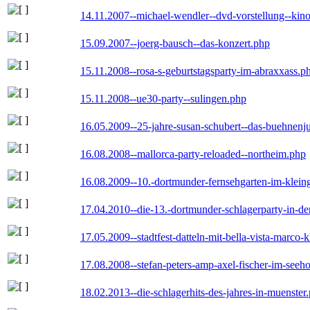
14.11.2007--michael-wendler--dvd-vorstellung--kin
15.09.2007--joerg-bausch--das-konzert.php
15.11.2008--rosa-s-geburtstagsparty-im-abraxxass.p
15.11.2008--ue30-party--sulingen.php
16.05.2009--25-jahre-susan-schubert--das-buehnenj
16.08.2008--mallorca-party-reloaded--northeim.php
16.08.2009--10.-dortmunder-fernsehgarten-im-klein
17.04.2010--die-13.-dortmunder-schlagerparty-in-der
17.05.2009--stadtfest-datteln-mit-bella-vista-marco-
17.08.2008--stefan-peters-amp-axel-fischer-im-seeho
18.02.2013--die-schlagerhits-des-jahres-in-muenster