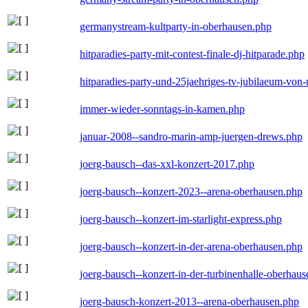
germanystream-kultparty-in-oberhausen.php
hitparadies-party-mit-contest-finale-dj-hitparade.php
hitparadies-party-und-25jaehriges-tv-jubilaeum-vo
immer-wieder-sonntags-in-kamen.php
januar-2008--sandro-marin-amp-juergen-drews.php
joerg-bausch--das-xxl-konzert-2017.php
joerg-bausch--konzert-2023--arena-oberhausen.php
joerg-bausch--konzert-im-starlight-express.php
joerg-bausch--konzert-in-der-arena-oberhausen.php
joerg-bausch--konzert-in-der-turbinenhalle-oberhau
joerg-bausch-konzert-2013--arena-oberhausen.php