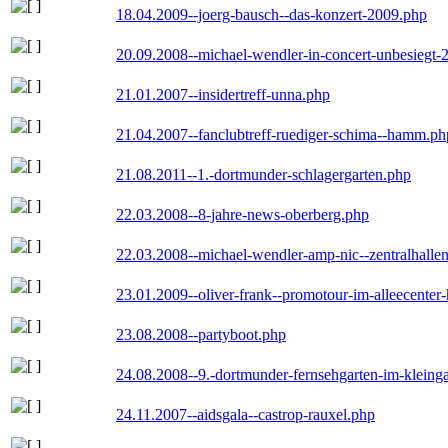
18.04.2009--joerg-bausch--das-konzert-2009.php
20.09.2008--michael-wendler-in-concert-unbesiegt-
21.01.2007--insidertreff-unna.php
21.04.2007--fanclubtreff-ruediger-schima--hamm.ph
21.08.2011--1.-dortmunder-schlagergarten.php
22.03.2008--8-jahre-news-oberberg.php
22.03.2008--michael-wendler-amp-nic--zentralhall
23.01.2009--oliver-frank--promotour-im-alleecente
23.08.2008--partyboot.php
24.08.2008--9.-dortmunder-fernsehgarten-im-kleinga
24.11.2007--aidsgala--castrop-rauxel.php