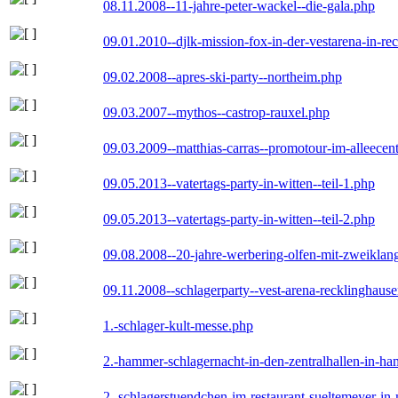
08.11.2008--11-jahre-peter-wackel--die-gala.php
09.01.2010--djlk-mission-fox-in-der-vestarena-in-re
09.02.2008--apres-ski-party--northeim.php
09.03.2007--mythos--castrop-rauxel.php
09.03.2009--matthias-carras--promotour-im-alleece
09.05.2013--vatertags-party-in-witten--teil-1.php
09.05.2013--vatertags-party-in-witten--teil-2.php
09.08.2008--20-jahre-werbering-olfen-mit-zweiklan
09.11.2008--schlagerparty--vest-arena-recklinghaus
1.-schlager-kult-messe.php
2.-hammer-schlagernacht-in-den-zentralhallen-in-h
2.-schlagerstuendchen-im-restaurant-sueltemeyer-in