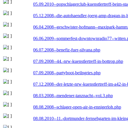
05.09.2010--popschlagerclub-kuenstlertreff-beim-sta
05.12.2008--die-autohaendler-joerg-amp-dragan-in-
06.04.2008--geschwister-hofmann--maxipark-hamm
06.06.2009--sommerfest-downtownradio77--witten.
06.07.2008--benefiz-fuer-silvana.php
07.09.2008--44.-nrw-kuenstlertreff-in-bottrop.php
07.09.2008--partyboot-beilngries.php
07.12.2008--der-letzte-nrw-kuenstlertreff-im-a42-in-
08.03.2008--mendener-tanznacht--vol.3.php
08.08.2008--schlager-open-air-in-ennigerloh.php
08.08.2010--11.-dortmunder-fernsehgarten-im-klein