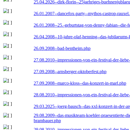
25.04.2026--dirk-florin--25jaehriges-buehnenjublaeu
26.01.2007--dancefox-party--mythos-castrop-rauxel
26.01.2008--25.-geburtstag-von-denny-fabian--die-fei
26.04.2008--10-jahre-olaf-henning--das-jubilaeums-
26.09.2008--bad-bentheim.php
27.08.2010--impressionen-von-ein-festival-der-lieb
27.09.2008--arnsberger-oktoberfest.php
27.09.2008--marco-kloss--das-konzert-in-marl.php
28.08.2010--impressionen-von-ein-festival-der-lieb
29.03.2025--joerg-bausch--das-xxl-konzert-in-der-a
29.08.2009--das-musikteam-koehler-praesentierte-di
brambauer.php
29.08.2010--impressionen-von-ein-festival-der-lieb