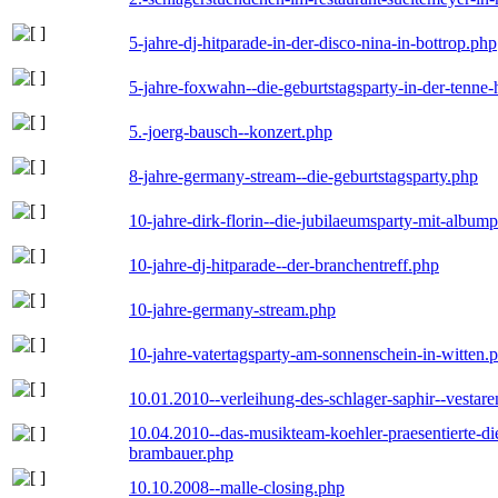
5-jahre-dj-hitparade-in-der-disco-nina-in-bottrop.php
5-jahre-foxwahn--die-geburtstagsparty-in-der-tenn
5.-joerg-bausch--konzert.php
8-jahre-germany-stream--die-geburtstagsparty.php
10-jahre-dirk-florin--die-jubilaeumsparty-mit-album
10-jahre-dj-hitparade--der-branchentreff.php
10-jahre-germany-stream.php
10-jahre-vatertagsparty-am-sonnenschein-in-witten.
10.01.2010--verleihung-des-schlager-saphir--vestar
10.04.2010--das-musikteam-koehler-praesentierte-di
brambauer.php
10.10.2008--malle-closing.php