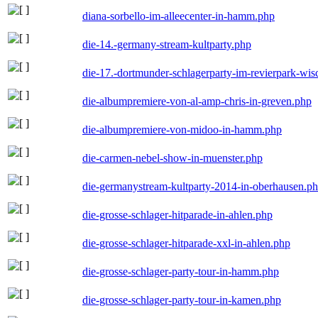
diana-sorbello-im-alleecenter-in-hamm.php
die-14.-germany-stream-kultparty.php
die-17.-dortmunder-schlagerparty-im-revierpark-wis
die-albumpremiere-von-al-amp-chris-in-greven.php
die-albumpremiere-von-midoo-in-hamm.php
die-carmen-nebel-show-in-muenster.php
die-germanystream-kultparty-2014-in-oberhausen.p
die-grosse-schlager-hitparade-in-ahlen.php
die-grosse-schlager-hitparade-xxl-in-ahlen.php
die-grosse-schlager-party-tour-in-hamm.php
die-grosse-schlager-party-tour-in-kamen.php