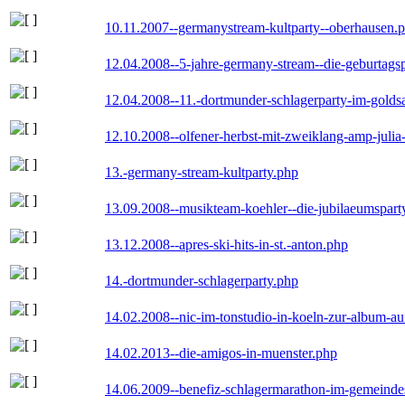
10.11.2007--germanystream-kultparty--oberhausen.
12.04.2008--5-jahre-germany-stream--die-geburtags
12.04.2008--11.-dortmunder-schlagerparty-im-goldsa
12.10.2008--olfener-herbst-mit-zweiklang-amp-julia
13.-germany-stream-kultparty.php
13.09.2008--musikteam-koehler--die-jubilaeumspart
13.12.2008--apres-ski-hits-in-st.-anton.php
14.-dortmunder-schlagerparty.php
14.02.2008--nic-im-tonstudio-in-koeln-zur-album-a
14.02.2013--die-amigos-in-muenster.php
14.06.2009--benefiz-schlagermarathon-im-gemeindes