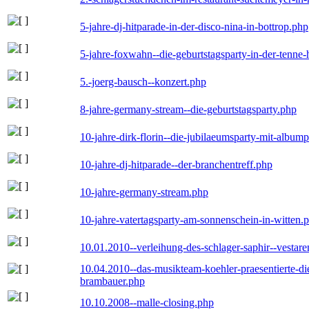
5-jahre-dj-hitparade-in-der-disco-nina-in-bottrop.php
5-jahre-foxwahn--die-geburtstagsparty-in-der-tenn
5.-joerg-bausch--konzert.php
8-jahre-germany-stream--die-geburtstagsparty.php
10-jahre-dirk-florin--die-jubilaeumsparty-mit-album
10-jahre-dj-hitparade--der-branchentreff.php
10-jahre-germany-stream.php
10-jahre-vatertagsparty-am-sonnenschein-in-witten.
10.01.2010--verleihung-des-schlager-saphir--vestar
10.04.2010--das-musikteam-koehler-praesentierte-di
brambauer.php
10.10.2008--malle-closing.php