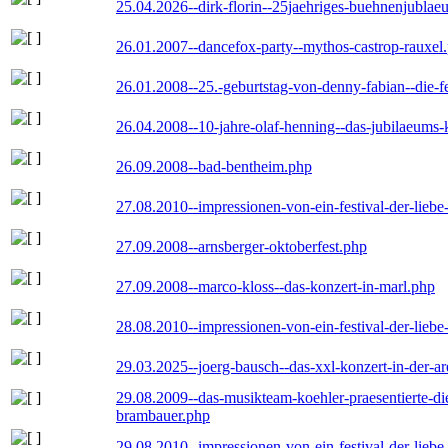
25.04.2026--dirk-florin--25jaehriges-buehnenjublaeu
26.01.2007--dancefox-party--mythos-castrop-rauxel
26.01.2008--25.-geburtstag-von-denny-fabian--die-fei
26.04.2008--10-jahre-olaf-henning--das-jubilaeums-
26.09.2008--bad-bentheim.php
27.08.2010--impressionen-von-ein-festival-der-lieb
27.09.2008--arnsberger-oktoberfest.php
27.09.2008--marco-kloss--das-konzert-in-marl.php
28.08.2010--impressionen-von-ein-festival-der-lieb
29.03.2025--joerg-bausch--das-xxl-konzert-in-der-a
29.08.2009--das-musikteam-koehler-praesentierte-di
brambauer.php
29.08.2010--impressionen-von-ein-festival-der-lieb