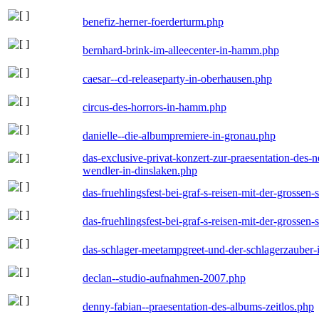
benefiz-herner-foerderturm.php
bernhard-brink-im-alleecenter-in-hamm.php
caesar--cd-releaseparty-in-oberhausen.php
circus-des-horrors-in-hamm.php
danielle--die-albumpremiere-in-gronau.php
das-exclusive-privat-konzert-zur-praesentation-des
wendler-in-dinslaken.php
das-fruehlingsfest-bei-graf-s-reisen-mit-der-grossen-
das-fruehlingsfest-bei-graf-s-reisen-mit-der-grossen-
das-schlager-meetampgreet-und-der-schlagerzauber-
declan--studio-aufnahmen-2007.php
denny-fabian--praesentation-des-albums-zeitlos.php