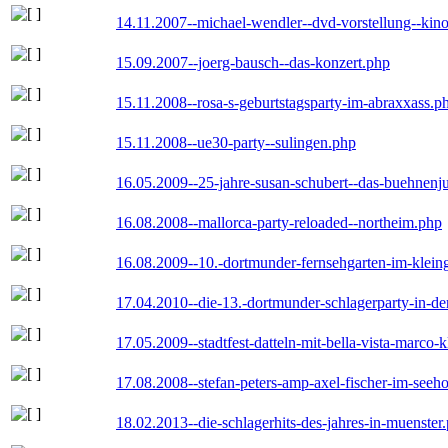
14.11.2007--michael-wendler--dvd-vorstellung--kin
15.09.2007--joerg-bausch--das-konzert.php
15.11.2008--rosa-s-geburtstagsparty-im-abraxxass.p
15.11.2008--ue30-party--sulingen.php
16.05.2009--25-jahre-susan-schubert--das-buehnenj
16.08.2008--mallorca-party-reloaded--northeim.php
16.08.2009--10.-dortmunder-fernsehgarten-im-klein
17.04.2010--die-13.-dortmunder-schlagerparty-in-der
17.05.2009--stadtfest-datteln-mit-bella-vista-marco-
17.08.2008--stefan-peters-amp-axel-fischer-im-seeho
18.02.2013--die-schlagerhits-des-jahres-in-muenster