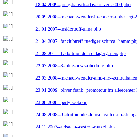
18.04.2009--joerg-bausch--das-konzert-2009.php
20.09.2008--michael-wendler-in-concert-unbesiegt-
21.01.2007--insidertreff-unna.php
21.04.2007--fanclubtreff-ruediger-schima--hamm.ph
21.08.2011--1.-dortmunder-schlagergarten.php
22.03.2008--8-jahre-news-oberberg.php
22.03.2008--michael-wendler-amp-nic--zentralhall
23.01.2009--oliver-frank--promotour-im-alleecente
23.08.2008--partyboot.php
24.08.2008--9.-dortmunder-fernsehgarten-im-kleinga
24.11.2007--aidsgala--castrop-rauxel.php