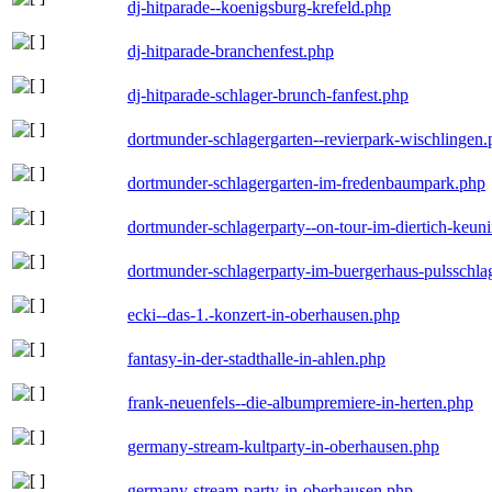
dj-hitparade--koenigsburg-krefeld.php
dj-hitparade-branchenfest.php
dj-hitparade-schlager-brunch-fanfest.php
dortmunder-schlagergarten--revierpark-wischlingen
dortmunder-schlagergarten-im-fredenbaumpark.php
dortmunder-schlagerparty--on-tour-im-diertich-keu
dortmunder-schlagerparty-im-buergerhaus-pulsschla
ecki--das-1.-konzert-in-oberhausen.php
fantasy-in-der-stadthalle-in-ahlen.php
frank-neuenfels--die-albumpremiere-in-herten.php
germany-stream-kultparty-in-oberhausen.php
germany-stream-party-in-oberhausen.php