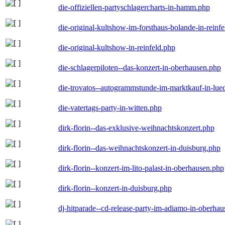
die-offiziellen-partyschlagercharts-in-hamm.php
die-original-kultshow-im-forsthaus-bolande-in-reinf
die-original-kultshow-in-reinfeld.php
die-schlagerpiloten--das-konzert-in-oberhausen.php
die-trovatos--autogrammstunde-im-marktkauf-in-lu
die-vatertags-party-in-witten.php
dirk-florin--das-exklusive-weihnachtskonzert.php
dirk-florin--das-weihnachtskonzert-in-duisburg.php
dirk-florin--konzert-im-lito-palast-in-oberhausen.php
dirk-florin--konzert-in-duisburg.php
dj-hitparade--cd-release-party-im-adiamo-in-oberha