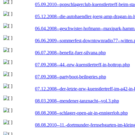
05.09.2010--popschlagerclub-kuenstlertreff-beim-sta
05.12.2008--die-autohaendler-joerg-amp-dragan-in-
06.04.2008--geschwister-hofmann--maxipark-hamm
06.06.2009--sommerfest-downtownradio77--witten.
06.07.2008--benefiz-fuer-silvana.php
07.09.2008--44.-nrw-kuenstlertreff-in-bottrop.php
07.09.2008--partyboot-beilngries.php
07.12.2008--der-letzte-nrw-kuenstlertreff-im-a42-in-
08.03.2008--mendener-tanznacht--vol.3.php
08.08.2008--schlager-open-air-in-ennigerloh.php
08.08.2010--11.-dortmunder-fernsehgarten-im-klein