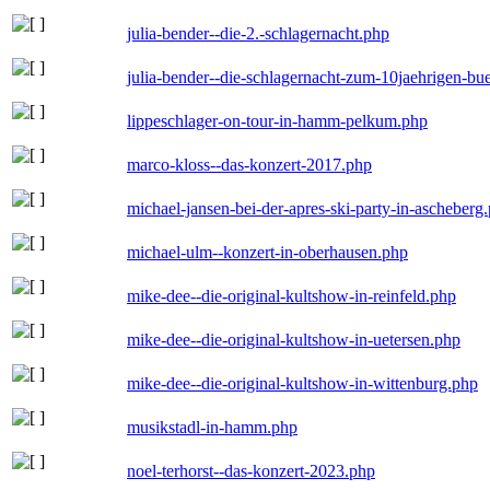
julia-bender--die-2.-schlagernacht.php
julia-bender--die-schlagernacht-zum-10jaehrigen-b
lippeschlager-on-tour-in-hamm-pelkum.php
marco-kloss--das-konzert-2017.php
michael-jansen-bei-der-apres-ski-party-in-ascheberg
michael-ulm--konzert-in-oberhausen.php
mike-dee--die-original-kultshow-in-reinfeld.php
mike-dee--die-original-kultshow-in-uetersen.php
mike-dee--die-original-kultshow-in-wittenburg.php
musikstadl-in-hamm.php
noel-terhorst--das-konzert-2023.php