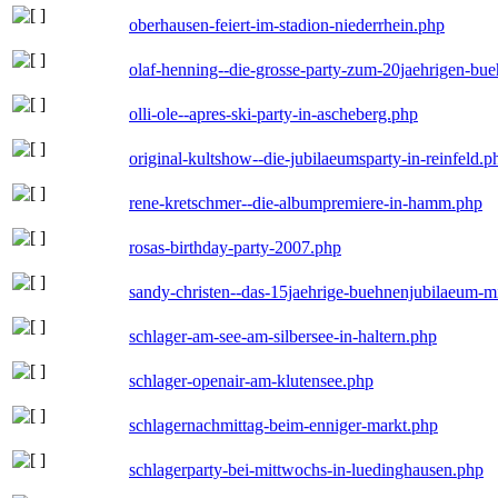
oberhausen-feiert-im-stadion-niederrhein.php
olaf-henning--die-grosse-party-zum-20jaehrigen-bu
olli-ole--apres-ski-party-in-ascheberg.php
original-kultshow--die-jubilaeumsparty-in-reinfeld.p
rene-kretschmer--die-albumpremiere-in-hamm.php
rosas-birthday-party-2007.php
sandy-christen--das-15jaehrige-buehnenjubilaeum-m
schlager-am-see-am-silbersee-in-haltern.php
schlager-openair-am-klutensee.php
schlagernachmittag-beim-enniger-markt.php
schlagerparty-bei-mittwochs-in-luedinghausen.php