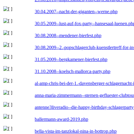
30.04.2007--nacht-der-giganten--werne.php
30.05.2009--lust-auf-fox-party--hansesaal-luenen.ph
30.08.2008--mendener-bierfest.php
30.08.2009--2.-popschlagerclub-kuenstlertreff-for-i
31.05.2009--bergkamener-bierfest.php
31.10.2008--koelsch-mallorca-party.php
al-amp-chris-bei-der-1.-davensberger-schlagernacht
anna-maria-zimmermann--sternen-gefluester-clubtou
antenne3liveradio--die-happy-birthday-schlagerpart
ballermann-award-2019.php
bella-vista-im-tanzlokal-nina-in-bottrop.php