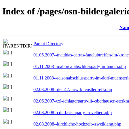
Index of /pages/osn-bildergaleri
Nam
Parent Directory
01.05.2007--matthias-carras-fanclubtreffen-im-kron
01.11.2008--mallorca-abschlussparty-in-hamm.php
01.11.2008--saisonabschlussparty-im-dorf-muenster
02.03.2008--der-42.-nrw-kuenstlertreff.php
02.06.2007-xxl-schlagerparty-iii--oberhausen-sterkr
02.08.2008--cdu-beachparty-in-velbert.php
02.08.2008--kirchliche-hochzeit--zweiklang.php