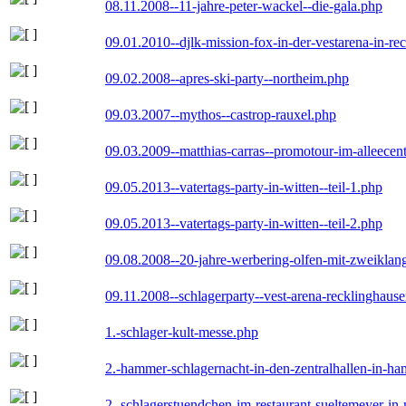
08.11.2008--11-jahre-peter-wackel--die-gala.php
09.01.2010--djlk-mission-fox-in-der-vestarena-in-re
09.02.2008--apres-ski-party--northeim.php
09.03.2007--mythos--castrop-rauxel.php
09.03.2009--matthias-carras--promotour-im-alleece
09.05.2013--vatertags-party-in-witten--teil-1.php
09.05.2013--vatertags-party-in-witten--teil-2.php
09.08.2008--20-jahre-werbering-olfen-mit-zweiklan
09.11.2008--schlagerparty--vest-arena-recklinghaus
1.-schlager-kult-messe.php
2.-hammer-schlagernacht-in-den-zentralhallen-in-h
2.-schlagerstuendchen-im-restaurant-sueltemeyer-in