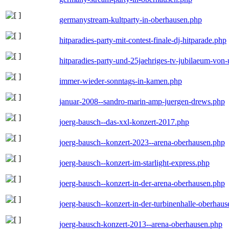
germanystream-kultparty-in-oberhausen.php
hitparadies-party-mit-contest-finale-dj-hitparade.php
hitparadies-party-und-25jaehriges-tv-jubilaeum-vo
immer-wieder-sonntags-in-kamen.php
januar-2008--sandro-marin-amp-juergen-drews.php
joerg-bausch--das-xxl-konzert-2017.php
joerg-bausch--konzert-2023--arena-oberhausen.php
joerg-bausch--konzert-im-starlight-express.php
joerg-bausch--konzert-in-der-arena-oberhausen.php
joerg-bausch--konzert-in-der-turbinenhalle-oberhau
joerg-bausch-konzert-2013--arena-oberhausen.php