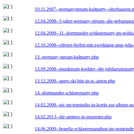
10.11.2007--germanystream-kultparty--oberhausen.
12.04.2008--5-jahre-germany-stream--die-geburtags
12.04.2008--11.-dortmunder-schlagerparty-im-goldsa
12.10.2008--olfener-herbst-mit-zweiklang-amp-julia
13.-germany-stream-kultparty.php
13.09.2008--musikteam-koehler--die-jubilaeumspart
13.12.2008--apres-ski-hits-in-st.-anton.php
14.-dortmunder-schlagerparty.php
14.02.2008--nic-im-tonstudio-in-koeln-zur-album-a
14.02.2013--die-amigos-in-muenster.php
14.06.2009--benefiz-schlagermarathon-im-gemeindes