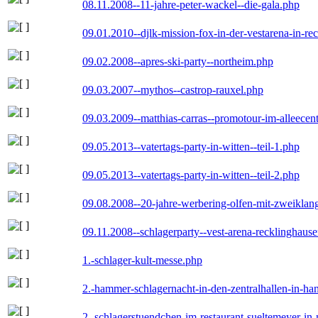
08.11.2008--11-jahre-peter-wackel--die-gala.php
09.01.2010--djlk-mission-fox-in-der-vestarena-in-re
09.02.2008--apres-ski-party--northeim.php
09.03.2007--mythos--castrop-rauxel.php
09.03.2009--matthias-carras--promotour-im-alleece
09.05.2013--vatertags-party-in-witten--teil-1.php
09.05.2013--vatertags-party-in-witten--teil-2.php
09.08.2008--20-jahre-werbering-olfen-mit-zweiklan
09.11.2008--schlagerparty--vest-arena-recklinghaus
1.-schlager-kult-messe.php
2.-hammer-schlagernacht-in-den-zentralhallen-in-h
2.-schlagerstuendchen-im-restaurant-sueltemeyer-in