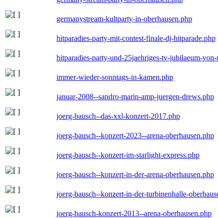
germanystream-kultparty-in-oberhausen.php
hitparadies-party-mit-contest-finale-dj-hitparade.php
hitparadies-party-und-25jaehriges-tv-jubilaeum-vo
immer-wieder-sonntags-in-kamen.php
januar-2008--sandro-marin-amp-juergen-drews.php
joerg-bausch--das-xxl-konzert-2017.php
joerg-bausch--konzert-2023--arena-oberhausen.php
joerg-bausch--konzert-im-starlight-express.php
joerg-bausch--konzert-in-der-arena-oberhausen.php
joerg-bausch--konzert-in-der-turbinenhalle-oberhau
joerg-bausch-konzert-2013--arena-oberhausen.php