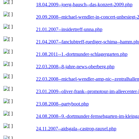
18.04.2009--joerg-bausch--das-konzert-2009.php
20.09.2008--michael-wendler-in-concert-unbesiegt-
21.01.2007--insidertreff-unna.php
21.04.2007--fanclubtreff-ruediger-schima--hamm.ph
21.08.2011--1.-dortmunder-schlagergarten.php
22.03.2008--8-jahre-news-oberberg.php
22.03.2008--michael-wendler-amp-nic--zentralhall
23.01.2009--oliver-frank--promotour-im-alleecente
23.08.2008--partyboot.php
24.08.2008--9.-dortmunder-fernsehgarten-im-kleinga
24.11.2007--aidsgala--castrop-rauxel.php