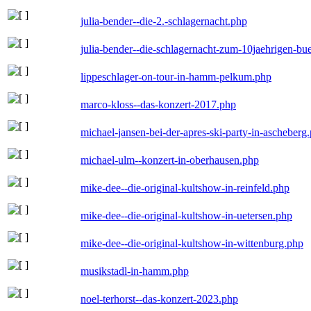
julia-bender--die-2.-schlagernacht.php
julia-bender--die-schlagernacht-zum-10jaehrigen-b
lippeschlager-on-tour-in-hamm-pelkum.php
marco-kloss--das-konzert-2017.php
michael-jansen-bei-der-apres-ski-party-in-ascheberg
michael-ulm--konzert-in-oberhausen.php
mike-dee--die-original-kultshow-in-reinfeld.php
mike-dee--die-original-kultshow-in-uetersen.php
mike-dee--die-original-kultshow-in-wittenburg.php
musikstadl-in-hamm.php
noel-terhorst--das-konzert-2023.php