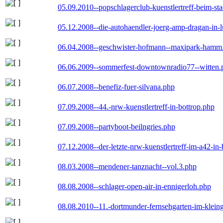
05.09.2010--popschlagerclub-kuenstlertreff-beim-sta
05.12.2008--die-autohaendler-joerg-amp-dragan-in-
06.04.2008--geschwister-hofmann--maxipark-hamm
06.06.2009--sommerfest-downtownradio77--witten.
06.07.2008--benefiz-fuer-silvana.php
07.09.2008--44.-nrw-kuenstlertreff-in-bottrop.php
07.09.2008--partyboot-beilngries.php
07.12.2008--der-letzte-nrw-kuenstlertreff-im-a42-in-
08.03.2008--mendener-tanznacht--vol.3.php
08.08.2008--schlager-open-air-in-ennigerloh.php
08.08.2010--11.-dortmunder-fernsehgarten-im-klein