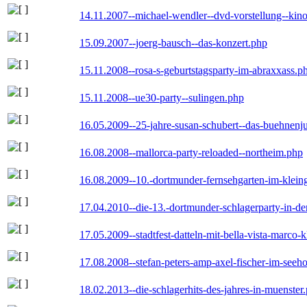
14.11.2007--michael-wendler--dvd-vorstellung--kin
15.09.2007--joerg-bausch--das-konzert.php
15.11.2008--rosa-s-geburtstagsparty-im-abraxxass.p
15.11.2008--ue30-party--sulingen.php
16.05.2009--25-jahre-susan-schubert--das-buehnenj
16.08.2008--mallorca-party-reloaded--northeim.php
16.08.2009--10.-dortmunder-fernsehgarten-im-klein
17.04.2010--die-13.-dortmunder-schlagerparty-in-der
17.05.2009--stadtfest-datteln-mit-bella-vista-marco-
17.08.2008--stefan-peters-amp-axel-fischer-im-seeho
18.02.2013--die-schlagerhits-des-jahres-in-muenster