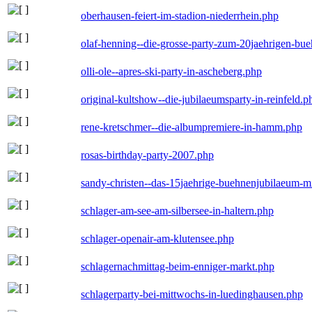
oberhausen-feiert-im-stadion-niederrhein.php
olaf-henning--die-grosse-party-zum-20jaehrigen-bu
olli-ole--apres-ski-party-in-ascheberg.php
original-kultshow--die-jubilaeumsparty-in-reinfeld.p
rene-kretschmer--die-albumpremiere-in-hamm.php
rosas-birthday-party-2007.php
sandy-christen--das-15jaehrige-buehnenjubilaeum-m
schlager-am-see-am-silbersee-in-haltern.php
schlager-openair-am-klutensee.php
schlagernachmittag-beim-enniger-markt.php
schlagerparty-bei-mittwochs-in-luedinghausen.php