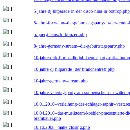
5-jahre-dj-hitparade-in-der-disco-nina-in-bottrop.php
5-jahre-foxwahn--die-geburtstagsparty-in-der-tenn
5.-joerg-bausch--konzert.php
8-jahre-germany-stream--die-geburtstagsparty.php
10-jahre-dirk-florin--die-jubilaeumsparty-mit-album
10-jahre-dj-hitparade--der-branchentreff.php
10-jahre-germany-stream.php
10-jahre-vatertagsparty-am-sonnenschein-in-witten.
10.01.2010--verleihung-des-schlager-saphir--vestar
10.04.2010--das-musikteam-koehler-praesentierte-di
brambauer.php
10.10.2008--malle-closing.php