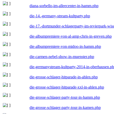
diana-sorbello-im-alleecenter-in-hamm.php
die-14.-germany-stream-kultparty.php
die-17.-dortmunder-schlagerparty-im-revierpark-wis
die-albumpremiere-von-al-amp-chris-in-greven.php
die-albumpremiere-von-midoo-in-hamm.php
die-carmen-nebel-show-in-muenster.php
die-germanystream-kultparty-2014-in-oberhausen.p
die-grosse-schlager-hitparade-in-ahlen.php
die-grosse-schlager-hitparade-xxl-in-ahlen.php
die-grosse-schlager-party-tour-in-hamm.php
die-grosse-schlager-party-tour-in-kamen.php