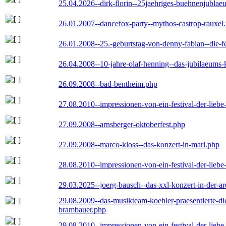
25.04.2026--dirk-florin--25jaehriges-buehnenjublaeu
26.01.2007--dancefox-party--mythos-castrop-rauxel
26.01.2008--25.-geburtstag-von-denny-fabian--die-fei
26.04.2008--10-jahre-olaf-henning--das-jubilaeums-
26.09.2008--bad-bentheim.php
27.08.2010--impressionen-von-ein-festival-der-lieb
27.09.2008--arnsberger-oktoberfest.php
27.09.2008--marco-kloss--das-konzert-in-marl.php
28.08.2010--impressionen-von-ein-festival-der-lieb
29.03.2025--joerg-bausch--das-xxl-konzert-in-der-a
29.08.2009--das-musikteam-koehler-praesentierte-di
brambauer.php
29.08.2010--impressionen-von-ein-festival-der-lieb