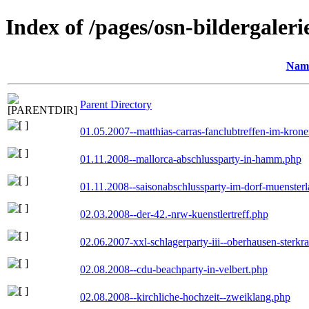
Index of /pages/osn-bildergaleri
Nam
Parent Directory
01.05.2007--matthias-carras-fanclubtreffen-im-kron
01.11.2008--mallorca-abschlussparty-in-hamm.php
01.11.2008--saisonabschlussparty-im-dorf-muenster
02.03.2008--der-42.-nrw-kuenstlertreff.php
02.06.2007-xxl-schlagerparty-iii--oberhausen-sterkr
02.08.2008--cdu-beachparty-in-velbert.php
02.08.2008--kirchliche-hochzeit--zweiklang.php