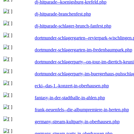
dj-hitparade--koenigsburg-krefeld.php
dj-hitparade-branchenfest.php
dj-hitparade-schlager-brunch-fanfest.php
dortmunder-schlagergarten--revierpark-wischlingen
dortmunder-schlagergarten-im-fredenbaumpark.php
dortmunder-schlagerparty--on-tour-im-diertich-keu
dortmunder-schlagerparty-im-buergerhaus-pulsschla
ecki--das-1.-konzert-in-oberhausen.php
fantasy-in-der-stadthalle-in-ahlen.php
frank-neuenfels--die-albumpremiere-in-herten.php
germany-stream-kultparty-in-oberhausen.php
germany-stream-party-in-oberhausen.php