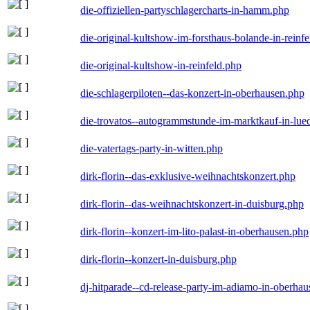
die-offiziellen-partyschlagercharts-in-hamm.php
die-original-kultshow-im-forsthaus-bolande-in-reinf
die-original-kultshow-in-reinfeld.php
die-schlagerpiloten--das-konzert-in-oberhausen.php
die-trovatos--autogrammstunde-im-marktkauf-in-lu
die-vatertags-party-in-witten.php
dirk-florin--das-exklusive-weihnachtskonzert.php
dirk-florin--das-weihnachtskonzert-in-duisburg.php
dirk-florin--konzert-im-lito-palast-in-oberhausen.php
dirk-florin--konzert-in-duisburg.php
dj-hitparade--cd-release-party-im-adiamo-in-oberha