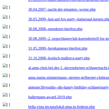
30.04.2007--nacht-der-giganten--werne.php
30.05.2009--lust-auf-fox-party--hansesaal-luenen.ph
30.08.2008--mendener-bierfest.php
30.08.2009--2.-popschlagerclub-kuenstlertreff-for-i
31.05.2009--bergkamener-bierfest.php
31.10.2008--koelsch-mallorca-party.php
al-amp-chris-bei-der-1.-davensberger-schlagernacht
anna-maria-zimmermann--sternen-gefluester-clubtou
antenne3liveradio--die-happy-birthday-schlagerpart
ballermann-award-2019.php
bella-vista-im-tanzlokal-nina-in-bottrop.php