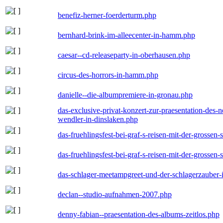
benefiz-herner-foerderturm.php
bernhard-brink-im-alleecenter-in-hamm.php
caesar--cd-releaseparty-in-oberhausen.php
circus-des-horrors-in-hamm.php
danielle--die-albumpremiere-in-gronau.php
das-exclusive-privat-konzert-zur-praesentation-des
wendler-in-dinslaken.php
das-fruehlingsfest-bei-graf-s-reisen-mit-der-grossen-
das-fruehlingsfest-bei-graf-s-reisen-mit-der-grossen-
das-schlager-meetampgreet-und-der-schlagerzauber-
declan--studio-aufnahmen-2007.php
denny-fabian--praesentation-des-albums-zeitlos.php