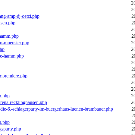
2
2
ang-amp-dj-oetzi.php
2
usen.php
2
2
n-hamm.php
2
in-muenster.php
2
php
2
nne-hamm.php
2
2
2
bumpremiere.php
2
2
2
n.php
2
arena-recklinghausen.php
2
-die-6.-schlagerparty-im-buergerhaus-luenen-brambauer.php
2
2
n.php
2
gsparty.php
2