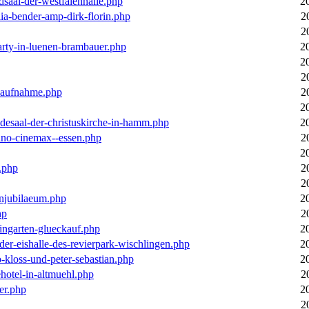
dsaal-der-westfalenhalle.php
2
ia-bender-amp-dirk-florin.php
2
2
arty-in-luenen-brambauer.php
2
2
2
m-aufnahme.php
2
2
desaal-der-christuskirche-in-hamm.php
2
ino-cinemax--essen.php
2
2
.php
2
2
enjubilaeum.php
2
hp
2
ingarten-glueckauf.php
2
der-eishalle-des-revierpark-wischlingen.php
2
o-kloss-und-peter-sebastian.php
2
ehotel-in-altmuehl.php
2
er.php
2
2