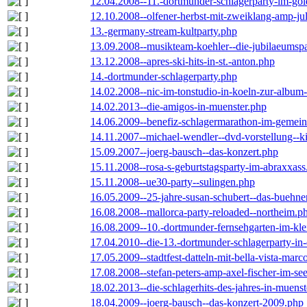
12.04.2008--11.-dortmunder-schlagerparty-im-gol
12.10.2008--olfener-herbst-mit-zweiklang-amp-jul
13.-germany-stream-kultparty.php
13.09.2008--musikteam-koehler--die-jubilaeumsp
13.12.2008--apres-ski-hits-in-st.-anton.php
14.-dortmunder-schlagerparty.php
14.02.2008--nic-im-tonstudio-in-koeln-zur-albu
14.02.2013--die-amigos-in-muenster.php
14.06.2009--benefiz-schlagermarathon-im-gemein
14.11.2007--michael-wendler--dvd-vorstellung--k
15.09.2007--joerg-bausch--das-konzert.php
15.11.2008--rosa-s-geburtstagsparty-im-abraxxass
15.11.2008--ue30-party--sulingen.php
16.05.2009--25-jahre-susan-schubert--das-buehn
16.08.2008--mallorca-party-reloaded--northeim.p
16.08.2009--10.-dortmunder-fernsehgarten-im-kle
17.04.2010--die-13.-dortmunder-schlagerparty-in-
17.05.2009--stadtfest-datteln-mit-bella-vista-marc
17.08.2008--stefan-peters-amp-axel-fischer-im-se
18.02.2013--die-schlagerhits-des-jahres-in-muenst
18.04.2009--joerg-bausch--das-konzert-2009.php