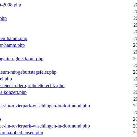
gt-2008.php
2
2
.php
2
2
2
llen-hamm.php
2
nter-hamm.php
2
2
ngarten-glueck-auf.php
2
2
aeum-mit-geburtstagsfeier.php
2
el.php
2
feier-in-der-grillhuette-echtz.php
2
ms-konzert.php
2
2
ebe-im-revierpark-wischlingen-in-dortmund.php
2
2
p
2
ebe-im-revierpark-wischlingen-in-dortmund.php
2
r-arena-oberhausen.php
2