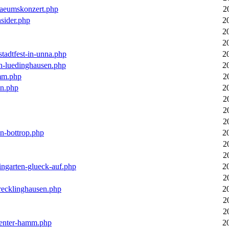
laeumskonzert.php
2
nsider.php
2
2
2
stadtfest-in-unna.php
2
in-luedinghausen.php
2
mm.php
2
en.php
2
2
2
2
in-bottrop.php
2
2
2
ingarten-glueck-auf.php
2
2
-recklinghausen.php
2
2
2
ecenter-hamm.php
2