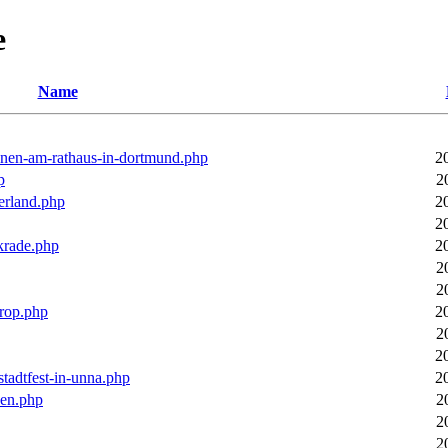
e
Name
ronen-am-rathaus-in-dortmund.php
2
p
2
erland.php
2
2
rkrade.php
2
2
2
trop.php
2
2
2
stadtfest-in-unna.php
2
pen.php
2
2
2