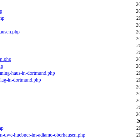
2
hp
2
php
2
2
hausen.php
2
2
2
2
en.php
2
hp
2
euning-haus-in-dortmund.php
2
hlag-in-dortmund.php
2
2
2
2
2
2
2
hp
2
-von-uwe-huebner-im-adiamo-oberhausen.php
2