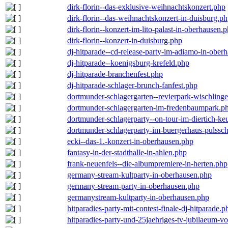
dirk-florin--das-exklusive-weihnachtskonzert.php
dirk-florin--das-weihnachtskonzert-in-duisburg.p
dirk-florin--konzert-im-lito-palast-in-oberhausen.
dirk-florin--konzert-in-duisburg.php
dj-hitparade--cd-release-party-im-adiamo-in-ober
dj-hitparade--koenigsburg-krefeld.php
dj-hitparade-branchenfest.php
dj-hitparade-schlager-brunch-fanfest.php
dortmunder-schlagergarten--revierpark-wischling
dortmunder-schlagergarten-im-fredenbaumpark.p
dortmunder-schlagerparty--on-tour-im-diertich-k
dortmunder-schlagerparty-im-buergerhaus-pulssc
ecki--das-1.-konzert-in-oberhausen.php
fantasy-in-der-stadthalle-in-ahlen.php
frank-neuenfels--die-albumpremiere-in-herten.php
germany-stream-kultparty-in-oberhausen.php
germany-stream-party-in-oberhausen.php
germanystream-kultparty-in-oberhausen.php
hitparadies-party-mit-contest-finale-dj-hitparade.p
hitparadies-party-und-25jaehriges-tv-jubilaeum