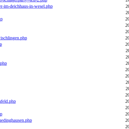
er-im-deichhaus-in-wesel.php
2
2
hp
2
2
2
wischlingen.php
2
hp
2
2
2
.php
2
2
2
2
2
2
nfeld.php
2
2
hp
2
luedinghausen.php
2
2