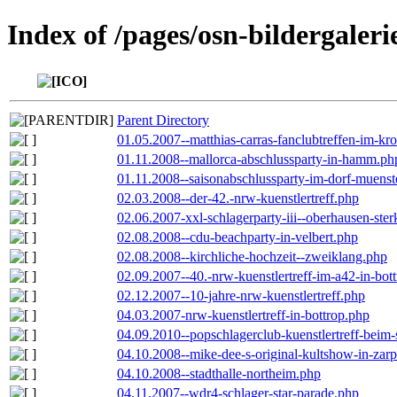
Index of /pages/osn-bildergaleri
Parent Directory
01.05.2007--matthias-carras-fanclubtreffen-im-k
01.11.2008--mallorca-abschlussparty-in-hamm.ph
01.11.2008--saisonabschlussparty-im-dorf-muenst
02.03.2008--der-42.-nrw-kuenstlertreff.php
02.06.2007-xxl-schlagerparty-iii--oberhausen-ste
02.08.2008--cdu-beachparty-in-velbert.php
02.08.2008--kirchliche-hochzeit--zweiklang.php
02.09.2007--40.-nrw-kuenstlertreff-im-a42-in-bot
02.12.2007--10-jahre-nrw-kuenstlertreff.php
04.03.2007-nrw-kuenstlertreff-in-bottrop.php
04.09.2010--popschlagerclub-kuenstlertreff-beim-
04.10.2008--mike-dee-s-original-kultshow-in-zar
04.10.2008--stadthalle-northeim.php
04.11.2007--wdr4-schlager-star-parade.php