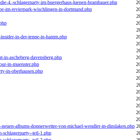
-die-4.-schlagerparty-im-buergerhaus-luenen-brambauer.php
2
ebe-im-revierpark-wischlingen-in-dortmund.php
2
2
.php
2
2
r-insider-in-der-tenne-in-hamm.php
2
2
2
cht-in-ascheberg-davensberg.php
2
our-in-muenster.php
2
rty-in-oberhausen.php
2
2
2
2
2
2
2
2
des-neuen-albums-donnerwetter-von-michael-wendler-in-dinslaken.php
2
n-schlagerparty--teil-1.php
2
n-schlagerparty--teil-2.php
2