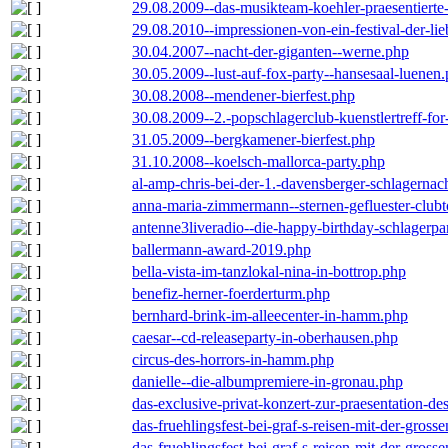
29.08.2009--das-musikteam-koehler-praesentierte
29.08.2010--impressionen-von-ein-festival-der-li
30.04.2007--nacht-der-giganten--werne.php
30.05.2009--lust-auf-fox-party--hansesaal-luenen
30.08.2008--mendener-bierfest.php
30.08.2009--2.-popschlagerclub-kuenstlertreff-fo
31.05.2009--bergkamener-bierfest.php
31.10.2008--koelsch-mallorca-party.php
al-amp-chris-bei-der-1.-davensberger-schlagerna
anna-maria-zimmermann--sternen-gefluester-clubt
antenne3liveradio--die-happy-birthday-schlagerpa
ballermann-award-2019.php
bella-vista-im-tanzlokal-nina-in-bottrop.php
benefiz-herner-foerderturm.php
bernhard-brink-im-alleecenter-in-hamm.php
caesar--cd-releaseparty-in-oberhausen.php
circus-des-horrors-in-hamm.php
danielle--die-albumpremiere-in-gronau.php
das-exclusive-privat-konzert-zur-praesentation-
das-fruehlingsfest-bei-graf-s-reisen-mit-der-grosse
das-fruehlingsfest-bei-graf-s-reisen-mit-der-grosse