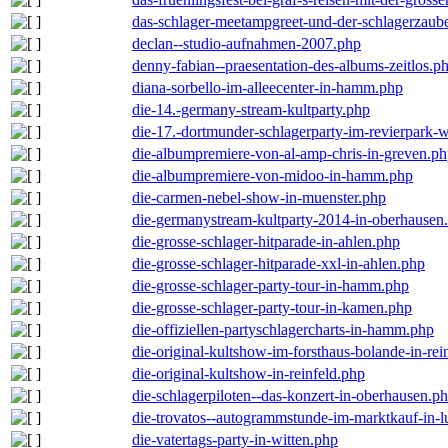
das-schlager-meetampgreet-und-der-schlagerzaub
declan--studio-aufnahmen-2007.php
denny-fabian--praesentation-des-albums-zeitlos.p
diana-sorbello-im-alleecenter-in-hamm.php
die-14.-germany-stream-kultparty.php
die-17.-dortmunder-schlagerparty-im-revierpark-
die-albumpremiere-von-al-amp-chris-in-greven.p
die-albumpremiere-von-midoo-in-hamm.php
die-carmen-nebel-show-in-muenster.php
die-germanystream-kultparty-2014-in-oberhausen
die-grosse-schlager-hitparade-in-ahlen.php
die-grosse-schlager-hitparade-xxl-in-ahlen.php
die-grosse-schlager-party-tour-in-hamm.php
die-grosse-schlager-party-tour-in-kamen.php
die-offiziellen-partyschlagercharts-in-hamm.php
die-original-kultshow-im-forsthaus-bolande-in-rei
die-original-kultshow-in-reinfeld.php
die-schlagerpiloten--das-konzert-in-oberhausen.p
die-trovatos--autogrammstunde-im-marktkauf-in-
die-vatertags-party-in-witten.php