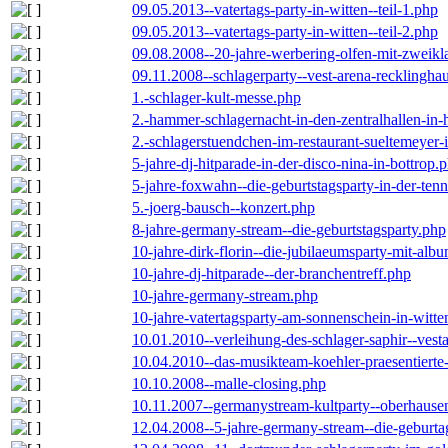
09.05.2013--vatertags-party-in-witten--teil-1.php
09.05.2013--vatertags-party-in-witten--teil-2.php
09.08.2008--20-jahre-werbering-olfen-mit-zweikl
09.11.2008--schlagerparty--vest-arena-recklingha
1.-schlager-kult-messe.php
2.-hammer-schlagernacht-in-den-zentralhallen-i
2.-schlagerstuendchen-im-restaurant-sueltemeyer-
5-jahre-dj-hitparade-in-der-disco-nina-in-bottrop.
5-jahre-foxwahn--die-geburtstagsparty-in-der-te
5.-joerg-bausch--konzert.php
8-jahre-germany-stream--die-geburtstagsparty.php
10-jahre-dirk-florin--die-jubilaeumsparty-mit-al
10-jahre-dj-hitparade--der-branchentreff.php
10-jahre-germany-stream.php
10-jahre-vatertagsparty-am-sonnenschein-in-witte
10.01.2010--verleihung-des-schlager-saphir--vest
10.04.2010--das-musikteam-koehler-praesentierte
10.10.2008--malle-closing.php
10.11.2007--germanystream-kultparty--oberhause
12.04.2008--5-jahre-germany-stream--die-geburta