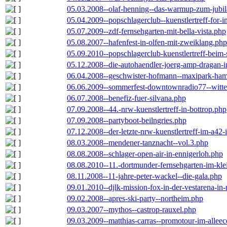
05.03.2008--olaf-henning--das-warmup-zum-jubi
05.04.2009--popschlagerclub--kuenstlertreff-for-i
05.07.2009--zdf-fernsehgarten-mit-bella-vista.php
05.08.2007--hafenfest-in-olfen-mit-zweiklang.php
05.09.2010--popschlagerclub-kuenstlertreff-beim-
05.12.2008--die-autohaendler-joerg-amp-dragan-
06.04.2008--geschwister-hofmann--maxipark-ha
06.06.2009--sommerfest-downtownradio77--witt
06.07.2008--benefiz-fuer-silvana.php
07.09.2008--44.-nrw-kuenstlertreff-in-bottrop.php
07.09.2008--partyboot-beilngries.php
07.12.2008--der-letzte-nrw-kuenstlertreff-im-a42-
08.03.2008--mendener-tanznacht--vol.3.php
08.08.2008--schlager-open-air-in-ennigerloh.php
08.08.2010--11.-dortmunder-fernsehgarten-im-kle
08.11.2008--11-jahre-peter-wackel--die-gala.php
09.01.2010--djlk-mission-fox-in-der-vestarena-in
09.02.2008--apres-ski-party--northeim.php
09.03.2007--mythos--castrop-rauxel.php
09.03.2009--matthias-carras--promotour-im-alle