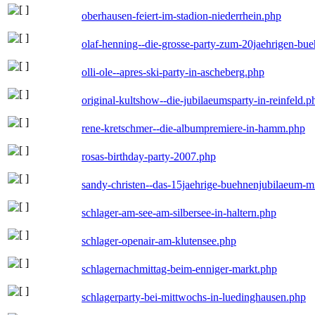
oberhausen-feiert-im-stadion-niederrhein.php
olaf-henning--die-grosse-party-zum-20jaehrigen-bu
olli-ole--apres-ski-party-in-ascheberg.php
original-kultshow--die-jubilaeumsparty-in-reinfeld.p
rene-kretschmer--die-albumpremiere-in-hamm.php
rosas-birthday-party-2007.php
sandy-christen--das-15jaehrige-buehnenjubilaeum-m
schlager-am-see-am-silbersee-in-haltern.php
schlager-openair-am-klutensee.php
schlagernachmittag-beim-enniger-markt.php
schlagerparty-bei-mittwochs-in-luedinghausen.php