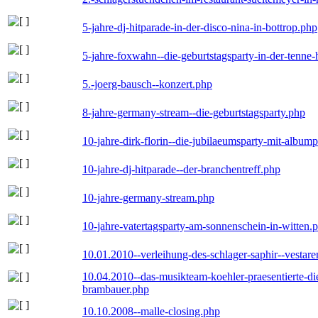
5-jahre-dj-hitparade-in-der-disco-nina-in-bottrop.php
5-jahre-foxwahn--die-geburtstagsparty-in-der-tenn
5.-joerg-bausch--konzert.php
8-jahre-germany-stream--die-geburtstagsparty.php
10-jahre-dirk-florin--die-jubilaeumsparty-mit-album
10-jahre-dj-hitparade--der-branchentreff.php
10-jahre-germany-stream.php
10-jahre-vatertagsparty-am-sonnenschein-in-witten.
10.01.2010--verleihung-des-schlager-saphir--vestar
10.04.2010--das-musikteam-koehler-praesentierte-di
brambauer.php
10.10.2008--malle-closing.php