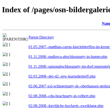
Index of /pages/osn-bildergaleri
Nam
Parent Directory
01.05.2007--matthias-carras-fanclubtreffen-im-kron
01.11.2008--mallorca-abschlussparty-in-hamm.php
01.11.2008--saisonabschlussparty-im-dorf-muenster
02.03.2008--der-42.-nrw-kuenstlertreff.php
02.06.2007-xxl-schlagerparty-iii--oberhausen-sterkr
02.08.2008--cdu-beachparty-in-velbert.php
02.08.2008--kirchliche-hochzeit--zweiklang.php