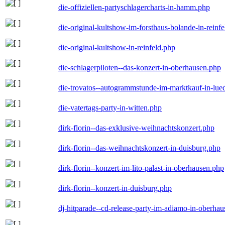
die-offiziellen-partyschlagercharts-in-hamm.php
die-original-kultshow-im-forsthaus-bolande-in-reinf
die-original-kultshow-in-reinfeld.php
die-schlagerpiloten--das-konzert-in-oberhausen.php
die-trovatos--autogrammstunde-im-marktkauf-in-lu
die-vatertags-party-in-witten.php
dirk-florin--das-exklusive-weihnachtskonzert.php
dirk-florin--das-weihnachtskonzert-in-duisburg.php
dirk-florin--konzert-im-lito-palast-in-oberhausen.php
dirk-florin--konzert-in-duisburg.php
dj-hitparade--cd-release-party-im-adiamo-in-oberha