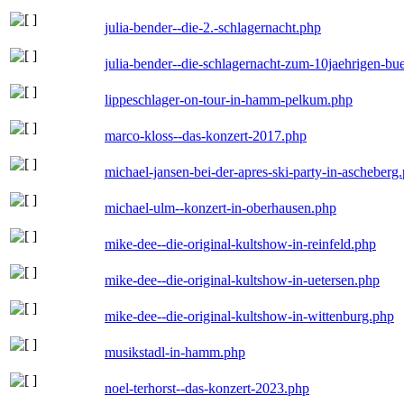
julia-bender--die-2.-schlagernacht.php
julia-bender--die-schlagernacht-zum-10jaehrigen-b
lippeschlager-on-tour-in-hamm-pelkum.php
marco-kloss--das-konzert-2017.php
michael-jansen-bei-der-apres-ski-party-in-ascheberg
michael-ulm--konzert-in-oberhausen.php
mike-dee--die-original-kultshow-in-reinfeld.php
mike-dee--die-original-kultshow-in-uetersen.php
mike-dee--die-original-kultshow-in-wittenburg.php
musikstadl-in-hamm.php
noel-terhorst--das-konzert-2023.php