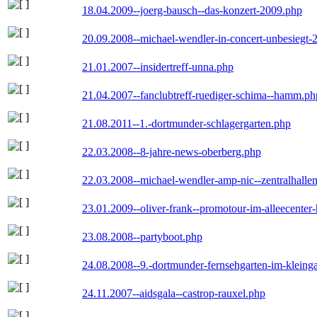
18.04.2009--joerg-bausch--das-konzert-2009.php
20.09.2008--michael-wendler-in-concert-unbesiegt-
21.01.2007--insidertreff-unna.php
21.04.2007--fanclubtreff-ruediger-schima--hamm.ph
21.08.2011--1.-dortmunder-schlagergarten.php
22.03.2008--8-jahre-news-oberberg.php
22.03.2008--michael-wendler-amp-nic--zentralhall
23.01.2009--oliver-frank--promotour-im-alleecente
23.08.2008--partyboot.php
24.08.2008--9.-dortmunder-fernsehgarten-im-kleinga
24.11.2007--aidsgala--castrop-rauxel.php