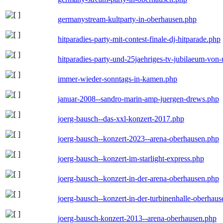
germanystream-kultparty-in-oberhausen.php
hitparadies-party-mit-contest-finale-dj-hitparade.php
hitparadies-party-und-25jaehriges-tv-jubilaeum-vo
immer-wieder-sonntags-in-kamen.php
januar-2008--sandro-marin-amp-juergen-drews.php
joerg-bausch--das-xxl-konzert-2017.php
joerg-bausch--konzert-2023--arena-oberhausen.php
joerg-bausch--konzert-im-starlight-express.php
joerg-bausch--konzert-in-der-arena-oberhausen.php
joerg-bausch--konzert-in-der-turbinenhalle-oberhau
joerg-bausch-konzert-2013--arena-oberhausen.php