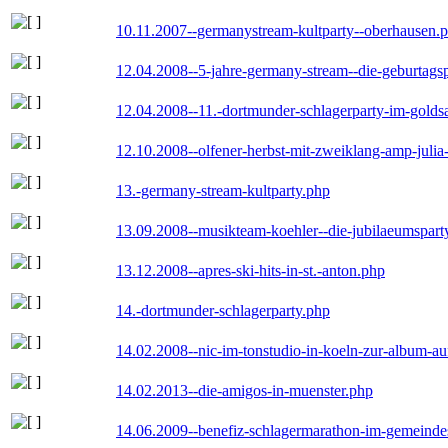
10.11.2007--germanystream-kultparty--oberhausen.
12.04.2008--5-jahre-germany-stream--die-geburtags
12.04.2008--11.-dortmunder-schlagerparty-im-goldsa
12.10.2008--olfener-herbst-mit-zweiklang-amp-julia
13.-germany-stream-kultparty.php
13.09.2008--musikteam-koehler--die-jubilaeumspart
13.12.2008--apres-ski-hits-in-st.-anton.php
14.-dortmunder-schlagerparty.php
14.02.2008--nic-im-tonstudio-in-koeln-zur-album-a
14.02.2013--die-amigos-in-muenster.php
14.06.2009--benefiz-schlagermarathon-im-gemeindes