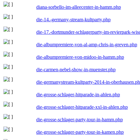
diana-sorbello-im-alleecenter-in-hamm.php
die-14.-germany-stream-kultparty.php
die-17.-dortmunder-schlagerparty-im-revierpark-wis
die-albumpremiere-von-al-amp-chris-in-greven.php
die-albumpremiere-von-midoo-in-hamm.php
die-carmen-nebel-show-in-muenster.php
die-germanystream-kultparty-2014-in-oberhausen.p
die-grosse-schlager-hitparade-in-ahlen.php
die-grosse-schlager-hitparade-xxl-in-ahlen.php
die-grosse-schlager-party-tour-in-hamm.php
die-grosse-schlager-party-tour-in-kamen.php