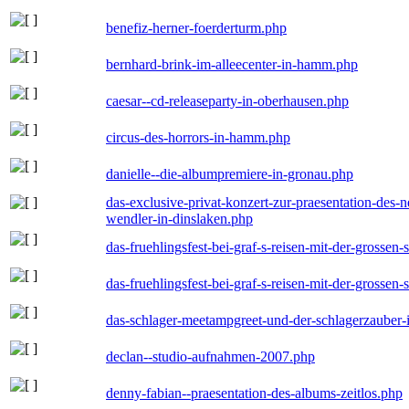
benefiz-herner-foerderturm.php
bernhard-brink-im-alleecenter-in-hamm.php
caesar--cd-releaseparty-in-oberhausen.php
circus-des-horrors-in-hamm.php
danielle--die-albumpremiere-in-gronau.php
das-exclusive-privat-konzert-zur-praesentation-des
wendler-in-dinslaken.php
das-fruehlingsfest-bei-graf-s-reisen-mit-der-grossen-
das-fruehlingsfest-bei-graf-s-reisen-mit-der-grossen-
das-schlager-meetampgreet-und-der-schlagerzauber-
declan--studio-aufnahmen-2007.php
denny-fabian--praesentation-des-albums-zeitlos.php