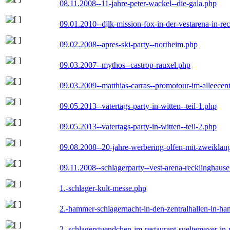
08.11.2008--11-jahre-peter-wackel--die-gala.php
09.01.2010--djlk-mission-fox-in-der-vestarena-in-re
09.02.2008--apres-ski-party--northeim.php
09.03.2007--mythos--castrop-rauxel.php
09.03.2009--matthias-carras--promotour-im-alleece
09.05.2013--vatertags-party-in-witten--teil-1.php
09.05.2013--vatertags-party-in-witten--teil-2.php
09.08.2008--20-jahre-werbering-olfen-mit-zweiklan
09.11.2008--schlagerparty--vest-arena-recklinghaus
1.-schlager-kult-messe.php
2.-hammer-schlagernacht-in-den-zentralhallen-in-h
2.-schlagerstuendchen-im-restaurant-sueltemeyer-in