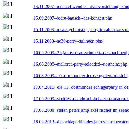
14.11.2007--michael-wendler--dvd-vorstellung--kin
15.09.2007--joerg-bausch--das-konzert.php
15.11.2008--rosa-s-geburtstagsparty-im-abraxxass.p
15.11.2008--ue30-party--sulingen.php
16.05.2009--25-jahre-susan-schubert--das-buehnenj
16.08.2008--mallorca-party-reloaded--northeim.php
16.08.2009--10.-dortmunder-fernsehgarten-im-klein
17.04.2010--die-13.-dortmunder-schlagerparty-in-der
17.05.2009--stadtfest-datteln-mit-bella-vista-marco-
17.08.2008--stefan-peters-amp-axel-fischer-im-seeho
18.02.2013--die-schlagerhits-des-jahres-in-muenster