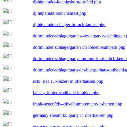
dj-hitparade--koenigsburg-krefeld.php
dj-hitparade-branchenfest.php
dj-hitparade-schlager-brunch-fanfest.php
dortmunder-schlagergarten--revierpark-wischlingen
dortmunder-schlagergarten-im-fredenbaumpark.php
dortmunder-schlagerparty--on-tour-im-diertich-keu
dortmunder-schlagerparty-im-buergerhaus-pulsschla
ecki--das-1.-konzert-in-oberhausen.php
fantasy-in-der-stadthalle-in-ahlen.php
frank-neuenfels--die-albumpremiere-in-herten.php
germany-stream-kultparty-in-oberhausen.php
germany-stream-party-in-oberhausen.php