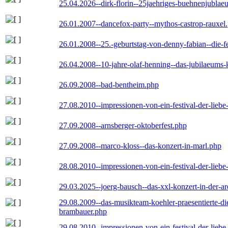
25.04.2026--dirk-florin--25jaehriges-buehnenjublaeu
26.01.2007--dancefox-party--mythos-castrop-rauxel
26.01.2008--25.-geburtstag-von-denny-fabian--die-fei
26.04.2008--10-jahre-olaf-henning--das-jubilaeums-
26.09.2008--bad-bentheim.php
27.08.2010--impressionen-von-ein-festival-der-lieb
27.09.2008--arnsberger-oktoberfest.php
27.09.2008--marco-kloss--das-konzert-in-marl.php
28.08.2010--impressionen-von-ein-festival-der-lieb
29.03.2025--joerg-bausch--das-xxl-konzert-in-der-a
29.08.2009--das-musikteam-koehler-praesentierte-di
brambauer.php
29.08.2010--impressionen-von-ein-festival-der-lieb