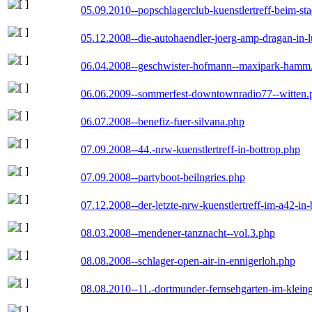
05.09.2010--popschlagerclub-kuenstlertreff-beim-sta
05.12.2008--die-autohaendler-joerg-amp-dragan-in-
06.04.2008--geschwister-hofmann--maxipark-hamm
06.06.2009--sommerfest-downtownradio77--witten.
06.07.2008--benefiz-fuer-silvana.php
07.09.2008--44.-nrw-kuenstlertreff-in-bottrop.php
07.09.2008--partyboot-beilngries.php
07.12.2008--der-letzte-nrw-kuenstlertreff-im-a42-in-
08.03.2008--mendener-tanznacht--vol.3.php
08.08.2008--schlager-open-air-in-ennigerloh.php
08.08.2010--11.-dortmunder-fernsehgarten-im-klein