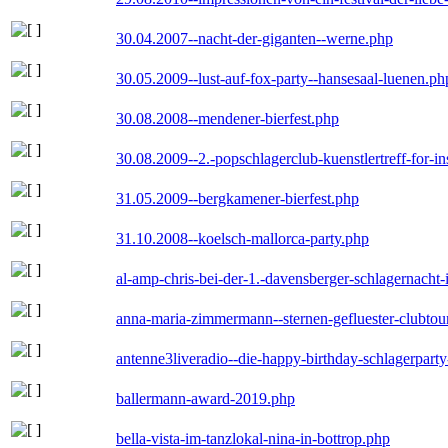
30.04.2007--nacht-der-giganten--werne.php
30.05.2009--lust-auf-fox-party--hansesaal-luenen.ph
30.08.2008--mendener-bierfest.php
30.08.2009--2.-popschlagerclub-kuenstlertreff-for-i
31.05.2009--bergkamener-bierfest.php
31.10.2008--koelsch-mallorca-party.php
al-amp-chris-bei-der-1.-davensberger-schlagernacht
anna-maria-zimmermann--sternen-gefluester-clubtou
antenne3liveradio--die-happy-birthday-schlagerpart
ballermann-award-2019.php
bella-vista-im-tanzlokal-nina-in-bottrop.php