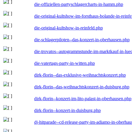
die-offiziellen-partyschlagercharts-in-hamm.php
die-original-kultshow-im-forsthaus-bolande-in-reinf
die-original-kultshow-in-reinfeld.php
die-schlagerpiloten--das-konzert-in-oberhausen.php
die-trovatos--autogrammstunde-im-marktkauf-in-lu
die-vatertags-party-in-witten.php
dirk-florin--das-exklusive-weihnachtskonzert.php
dirk-florin--das-weihnachtskonzert-in-duisburg.php
dirk-florin--konzert-im-lito-palast-in-oberhausen.php
dirk-florin--konzert-in-duisburg.php
dj-hitparade--cd-release-party-im-adiamo-in-oberha