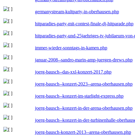
germanystream-kultparty-in-oberhausen.php
hitparadies-party-mit-contest-finale-dj-hitparade.php
hitparadies-party-und-25jaehriges-tv-jubilaeum-vo
immer-wieder-sonntags-in-kamen.php
januar-2008--sandro-marin-amp-juergen-drews.php
joerg-bausch--das-xxl-konzert-2017.php
joerg-bausch--konzert-2023--arena-oberhausen.php
joerg-bausch--konzert-im-starlight-express.php
joerg-bausch--konzert-in-der-arena-oberhausen.php
joerg-bausch--konzert-in-der-turbinenhalle-oberhau
joerg-bausch-konzert-2013--arena-oberhausen.php