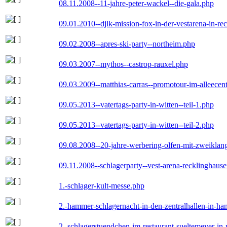
08.11.2008--11-jahre-peter-wackel--die-gala.php
09.01.2010--djlk-mission-fox-in-der-vestarena-in-re
09.02.2008--apres-ski-party--northeim.php
09.03.2007--mythos--castrop-rauxel.php
09.03.2009--matthias-carras--promotour-im-alleece
09.05.2013--vatertags-party-in-witten--teil-1.php
09.05.2013--vatertags-party-in-witten--teil-2.php
09.08.2008--20-jahre-werbering-olfen-mit-zweiklan
09.11.2008--schlagerparty--vest-arena-recklinghaus
1.-schlager-kult-messe.php
2.-hammer-schlagernacht-in-den-zentralhallen-in-h
2.-schlagerstuendchen-im-restaurant-sueltemeyer-in