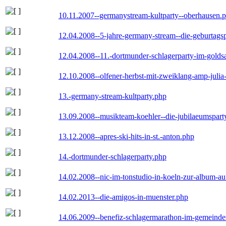
10.11.2007--germanystream-kultparty--oberhausen.
12.04.2008--5-jahre-germany-stream--die-geburtags
12.04.2008--11.-dortmunder-schlagerparty-im-goldsa
12.10.2008--olfener-herbst-mit-zweiklang-amp-julia
13.-germany-stream-kultparty.php
13.09.2008--musikteam-koehler--die-jubilaeumspart
13.12.2008--apres-ski-hits-in-st.-anton.php
14.-dortmunder-schlagerparty.php
14.02.2008--nic-im-tonstudio-in-koeln-zur-album-a
14.02.2013--die-amigos-in-muenster.php
14.06.2009--benefiz-schlagermarathon-im-gemeindes