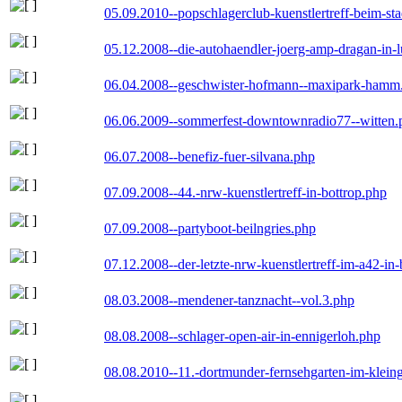
05.09.2010--popschlagerclub-kuenstlertreff-beim-sta
05.12.2008--die-autohaendler-joerg-amp-dragan-in-
06.04.2008--geschwister-hofmann--maxipark-hamm
06.06.2009--sommerfest-downtownradio77--witten.
06.07.2008--benefiz-fuer-silvana.php
07.09.2008--44.-nrw-kuenstlertreff-in-bottrop.php
07.09.2008--partyboot-beilngries.php
07.12.2008--der-letzte-nrw-kuenstlertreff-im-a42-in-
08.03.2008--mendener-tanznacht--vol.3.php
08.08.2008--schlager-open-air-in-ennigerloh.php
08.08.2010--11.-dortmunder-fernsehgarten-im-klein