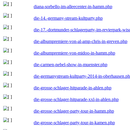
diana-sorbello-im-alleecenter-in-hamm.php
die-14.-germany-stream-kultparty.php
die-17.-dortmunder-schlagerparty-im-revierpark-wis
die-albumpremiere-von-al-amp-chris-in-greven.php
die-albumpremiere-von-midoo-in-hamm.php
die-carmen-nebel-show-in-muenster.php
die-germanystream-kultparty-2014-in-oberhausen.p
die-grosse-schlager-hitparade-in-ahlen.php
die-grosse-schlager-hitparade-xxl-in-ahlen.php
die-grosse-schlager-party-tour-in-hamm.php
die-grosse-schlager-party-tour-in-kamen.php