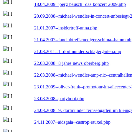
18.04.2009--joerg-bausch--das-konzert-2009.php
20.09.2008--michael-wendler-in-concert-unbesiegt-
21.01.2007--insidertreff-unna.php
21.04.2007--fanclubtreff-ruediger-schima--hamm.ph
21.08.2011--1.-dortmunder-schlagergarten.php
22.03.2008--8-jahre-news-oberberg.php
22.03.2008--michael-wendler-amp-nic--zentralhall
23.01.2009--oliver-frank--promotour-im-alleecente
23.08.2008--partyboot.php
24.08.2008--9.-dortmunder-fernsehgarten-im-kleinga
24.11.2007--aidsgala--castrop-rauxel.php