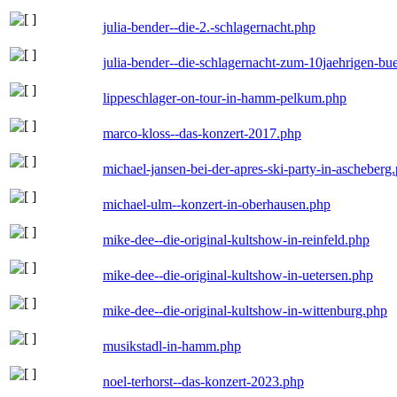
julia-bender--die-2.-schlagernacht.php
julia-bender--die-schlagernacht-zum-10jaehrigen-b
lippeschlager-on-tour-in-hamm-pelkum.php
marco-kloss--das-konzert-2017.php
michael-jansen-bei-der-apres-ski-party-in-ascheberg
michael-ulm--konzert-in-oberhausen.php
mike-dee--die-original-kultshow-in-reinfeld.php
mike-dee--die-original-kultshow-in-uetersen.php
mike-dee--die-original-kultshow-in-wittenburg.php
musikstadl-in-hamm.php
noel-terhorst--das-konzert-2023.php