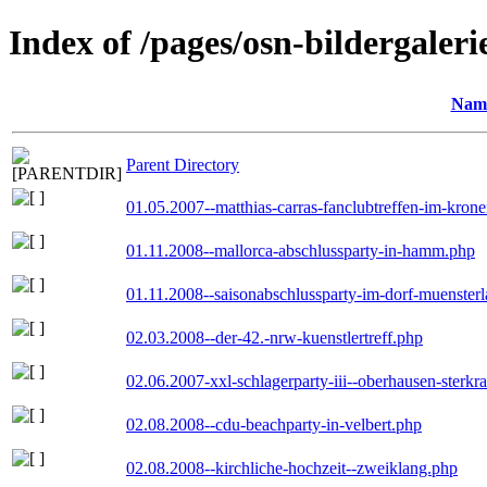
Index of /pages/osn-bildergaleri
Nam
Parent Directory
01.05.2007--matthias-carras-fanclubtreffen-im-kron
01.11.2008--mallorca-abschlussparty-in-hamm.php
01.11.2008--saisonabschlussparty-im-dorf-muenster
02.03.2008--der-42.-nrw-kuenstlertreff.php
02.06.2007-xxl-schlagerparty-iii--oberhausen-sterkr
02.08.2008--cdu-beachparty-in-velbert.php
02.08.2008--kirchliche-hochzeit--zweiklang.php