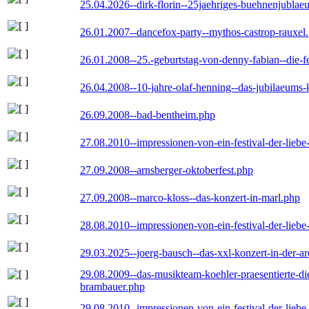
25.04.2026--dirk-florin--25jaehriges-buehnenjublaeu
26.01.2007--dancefox-party--mythos-castrop-rauxel
26.01.2008--25.-geburtstag-von-denny-fabian--die-fei
26.04.2008--10-jahre-olaf-henning--das-jubilaeums-
26.09.2008--bad-bentheim.php
27.08.2010--impressionen-von-ein-festival-der-lieb
27.09.2008--arnsberger-oktoberfest.php
27.09.2008--marco-kloss--das-konzert-in-marl.php
28.08.2010--impressionen-von-ein-festival-der-lieb
29.03.2025--joerg-bausch--das-xxl-konzert-in-der-a
29.08.2009--das-musikteam-koehler-praesentierte-di
brambauer.php
29.08.2010--impressionen-von-ein-festival-der-lieb