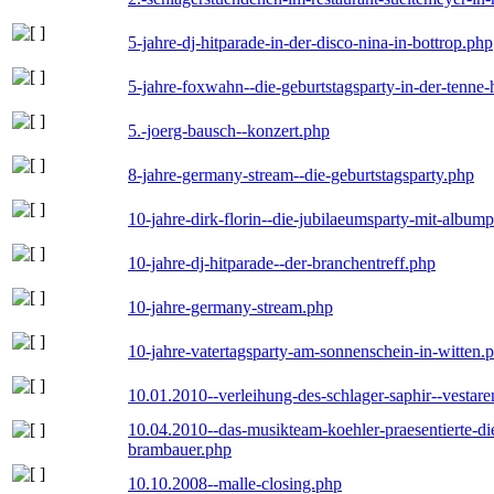
5-jahre-dj-hitparade-in-der-disco-nina-in-bottrop.php
5-jahre-foxwahn--die-geburtstagsparty-in-der-tenn
5.-joerg-bausch--konzert.php
8-jahre-germany-stream--die-geburtstagsparty.php
10-jahre-dirk-florin--die-jubilaeumsparty-mit-album
10-jahre-dj-hitparade--der-branchentreff.php
10-jahre-germany-stream.php
10-jahre-vatertagsparty-am-sonnenschein-in-witten.
10.01.2010--verleihung-des-schlager-saphir--vestar
10.04.2010--das-musikteam-koehler-praesentierte-di
brambauer.php
10.10.2008--malle-closing.php