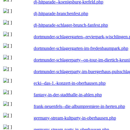
dj-hitparade--koenigsburg-krefeld.php
dj-hitparade-branchenfest.php
dj-hitparade-schlager-brunch-fanfest.php
dortmunder-schlagergarten--revierpark-wischlingen
dortmunder-schlagergarten-im-fredenbaumpark.php
dortmunder-schlagerparty--on-tour-im-diertich-keu
dortmunder-schlagerparty-im-buergerhaus-pulsschla
ecki--das-1.-konzert-in-oberhausen.php
fantasy-in-der-stadthalle-in-ahlen.php
frank-neuenfels--die-albumpremiere-in-herten.php
germany-stream-kultparty-in-oberhausen.php
germany-stream-party-in-oberhausen.php