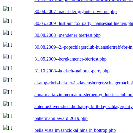
30.04.2007--nacht-der-giganten--werne.php
30.05.2009--lust-auf-fox-party--hansesaal-luenen.ph
30.08.2008--mendener-bierfest.php
30.08.2009--2.-popschlagerclub-kuenstlertreff-for-i
31.05.2009--bergkamener-bierfest.php
31.10.2008--koelsch-mallorca-party.php
al-amp-chris-bei-der-1.-davensberger-schlagernacht
anna-maria-zimmermann--sternen-gefluester-clubtou
antenne3liveradio--die-happy-birthday-schlagerpart
ballermann-award-2019.php
bella-vista-im-tanzlokal-nina-in-bottrop.php