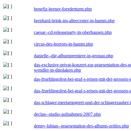
benefiz-herner-foerderturm.php
bernhard-brink-im-alleecenter-in-hamm.php
caesar--cd-releaseparty-in-oberhausen.php
circus-des-horrors-in-hamm.php
danielle--die-albumpremiere-in-gronau.php
das-exclusive-privat-konzert-zur-praesentation-des
wendler-in-dinslaken.php
das-fruehlingsfest-bei-graf-s-reisen-mit-der-grossen-
das-fruehlingsfest-bei-graf-s-reisen-mit-der-grossen-
das-schlager-meetampgreet-und-der-schlagerzauber-
declan--studio-aufnahmen-2007.php
denny-fabian--praesentation-des-albums-zeitlos.php