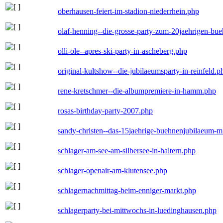
oberhausen-feiert-im-stadion-niederrhein.php
olaf-henning--die-grosse-party-zum-20jaehrigen-bu
olli-ole--apres-ski-party-in-ascheberg.php
original-kultshow--die-jubilaeumsparty-in-reinfeld.p
rene-kretschmer--die-albumpremiere-in-hamm.php
rosas-birthday-party-2007.php
sandy-christen--das-15jaehrige-buehnenjubilaeum-m
schlager-am-see-am-silbersee-in-haltern.php
schlager-openair-am-klutensee.php
schlagernachmittag-beim-enniger-markt.php
schlagerparty-bei-mittwochs-in-luedinghausen.php