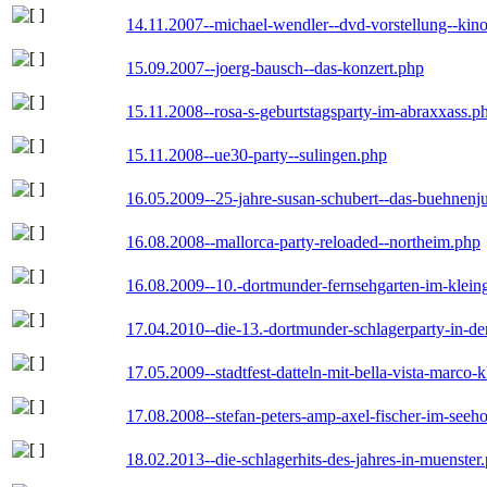
14.11.2007--michael-wendler--dvd-vorstellung--kin
15.09.2007--joerg-bausch--das-konzert.php
15.11.2008--rosa-s-geburtstagsparty-im-abraxxass.p
15.11.2008--ue30-party--sulingen.php
16.05.2009--25-jahre-susan-schubert--das-buehnenj
16.08.2008--mallorca-party-reloaded--northeim.php
16.08.2009--10.-dortmunder-fernsehgarten-im-klein
17.04.2010--die-13.-dortmunder-schlagerparty-in-der
17.05.2009--stadtfest-datteln-mit-bella-vista-marco-
17.08.2008--stefan-peters-amp-axel-fischer-im-seeho
18.02.2013--die-schlagerhits-des-jahres-in-muenster