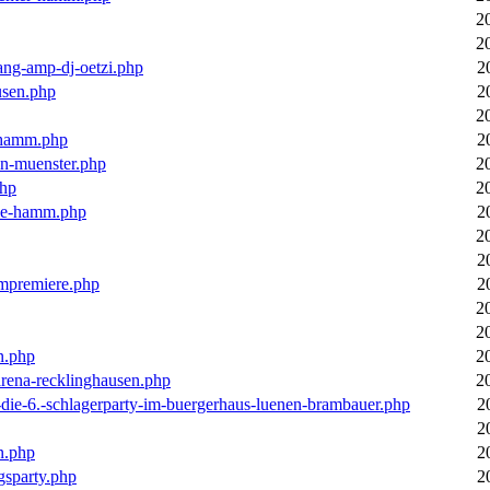
2
2
ang-amp-dj-oetzi.php
2
usen.php
2
2
n-hamm.php
2
in-muenster.php
2
php
2
nne-hamm.php
2
2
2
bumpremiere.php
2
2
2
n.php
2
arena-recklinghausen.php
2
-die-6.-schlagerparty-im-buergerhaus-luenen-brambauer.php
2
2
n.php
2
gsparty.php
2