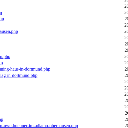
2
hp
2
php
2
2
hausen.php
2
2
2
2
en.php
2
hp
2
euning-haus-in-dortmund.php
2
hlag-in-dortmund.php
2
2
2
2
2
2
2
hp
2
-von-uwe-huebner-im-adiamo-oberhausen.php
2