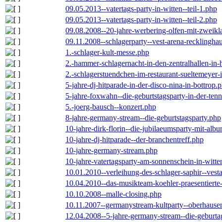
09.05.2013--vatertags-party-in-witten--teil-1.php
09.05.2013--vatertags-party-in-witten--teil-2.php
09.08.2008--20-jahre-werbering-olfen-mit-zweikl
09.11.2008--schlagerparty--vest-arena-recklingha
1.-schlager-kult-messe.php
2.-hammer-schlagernacht-in-den-zentralhallen-i
2.-schlagerstuendchen-im-restaurant-sueltemeyer-
5-jahre-dj-hitparade-in-der-disco-nina-in-bottrop.
5-jahre-foxwahn--die-geburtstagsparty-in-der-te
5.-joerg-bausch--konzert.php
8-jahre-germany-stream--die-geburtstagsparty.php
10-jahre-dirk-florin--die-jubilaeumsparty-mit-al
10-jahre-dj-hitparade--der-branchentreff.php
10-jahre-germany-stream.php
10-jahre-vatertagsparty-am-sonnenschein-in-witte
10.01.2010--verleihung-des-schlager-saphir--vest
10.04.2010--das-musikteam-koehler-praesentierte
10.10.2008--malle-closing.php
10.11.2007--germanystream-kultparty--oberhause
12.04.2008--5-jahre-germany-stream--die-geburta