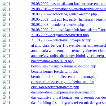
29.08.2009--das-musikteam-koehler-praesentierte
29.08.2010--impressionen-von-ein-festival-der-li
30.04.2007--nacht-der-giganten--werne.php
30.05.2009--lust-auf-fox-party--hansesaal-luenen
30.08.2008--mendener-bierfest.php
30.08.2009--2.-popschlagerclub-kuenstlertreff-fo
31.05.2009--bergkamener-bierfest.php
31.10.2008--koelsch-mallorca-party.php
al-amp-chris-bei-der-1.-davensberger-schlagerna
anna-maria-zimmermann--sternen-gefluester-clubt
antenne3liveradio--die-happy-birthday-schlagerpa
ballermann-award-2019.php
bella-vista-im-tanzlokal-nina-in-bottrop.php
benefiz-herner-foerderturm.php
bernhard-brink-im-alleecenter-in-hamm.php
caesar--cd-releaseparty-in-oberhausen.php
circus-des-horrors-in-hamm.php
danielle--die-albumpremiere-in-gronau.php
das-exclusive-privat-konzert-zur-praesentation-
das-fruehlingsfest-bei-graf-s-reisen-mit-der-grosse