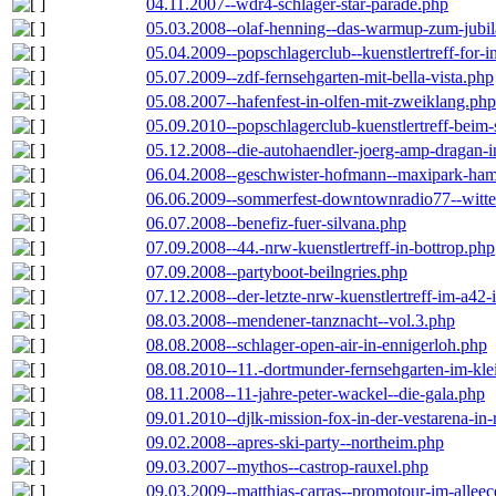
04.11.2007--wdr4-schlager-star-parade.php
05.03.2008--olaf-henning--das-warmup-zum-jubi
05.04.2009--popschlagerclub--kuenstlertreff-for-i
05.07.2009--zdf-fernsehgarten-mit-bella-vista.php
05.08.2007--hafenfest-in-olfen-mit-zweiklang.php
05.09.2010--popschlagerclub-kuenstlertreff-beim-
05.12.2008--die-autohaendler-joerg-amp-dragan-
06.04.2008--geschwister-hofmann--maxipark-ha
06.06.2009--sommerfest-downtownradio77--witt
06.07.2008--benefiz-fuer-silvana.php
07.09.2008--44.-nrw-kuenstlertreff-in-bottrop.php
07.09.2008--partyboot-beilngries.php
07.12.2008--der-letzte-nrw-kuenstlertreff-im-a42-
08.03.2008--mendener-tanznacht--vol.3.php
08.08.2008--schlager-open-air-in-ennigerloh.php
08.08.2010--11.-dortmunder-fernsehgarten-im-kle
08.11.2008--11-jahre-peter-wackel--die-gala.php
09.01.2010--djlk-mission-fox-in-der-vestarena-in
09.02.2008--apres-ski-party--northeim.php
09.03.2007--mythos--castrop-rauxel.php
09.03.2009--matthias-carras--promotour-im-alle