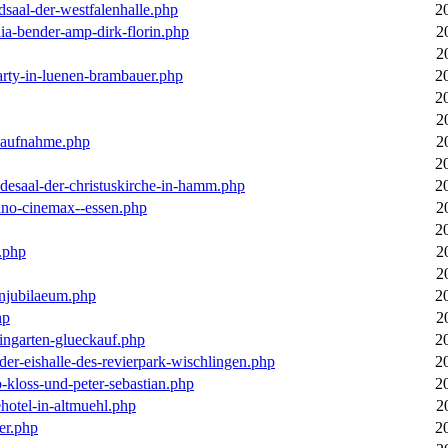
dsaal-der-westfalenhalle.php
2
ia-bender-amp-dirk-florin.php
2
2
arty-in-luenen-brambauer.php
2
2
2
m-aufnahme.php
2
2
desaal-der-christuskirche-in-hamm.php
2
ino-cinemax--essen.php
2
2
.php
2
2
enjubilaeum.php
2
hp
2
ingarten-glueckauf.php
2
der-eishalle-des-revierpark-wischlingen.php
2
o-kloss-und-peter-sebastian.php
2
ehotel-in-altmuehl.php
2
er.php
2