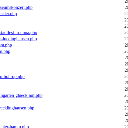
2
laeumskonzert.php
2
nsider.php
2
2
2
stadtfest-in-unna.php
2
in-luedinghausen.php
2
mm.php
2
en.php
2
2
2
2
in-bottrop.php
2
2
2
ingarten-glueck-auf.php
2
2
-recklinghausen.php
2
2
2
ecenter-hamm.php
2