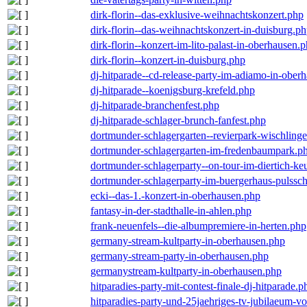
dirk-florin--das-exklusive-weihnachtskonzert.php
dirk-florin--das-weihnachtskonzert-in-duisburg.p
dirk-florin--konzert-im-lito-palast-in-oberhausen.
dirk-florin--konzert-in-duisburg.php
dj-hitparade--cd-release-party-im-adiamo-in-ober
dj-hitparade--koenigsburg-krefeld.php
dj-hitparade-branchenfest.php
dj-hitparade-schlager-brunch-fanfest.php
dortmunder-schlagergarten--revierpark-wischling
dortmunder-schlagergarten-im-fredenbaumpark.p
dortmunder-schlagerparty--on-tour-im-diertich-k
dortmunder-schlagerparty-im-buergerhaus-pulssc
ecki--das-1.-konzert-in-oberhausen.php
fantasy-in-der-stadthalle-in-ahlen.php
frank-neuenfels--die-albumpremiere-in-herten.php
germany-stream-kultparty-in-oberhausen.php
germany-stream-party-in-oberhausen.php
germanystream-kultparty-in-oberhausen.php
hitparadies-party-mit-contest-finale-dj-hitparade.p
hitparadies-party-und-25jaehriges-tv-jubilaeum