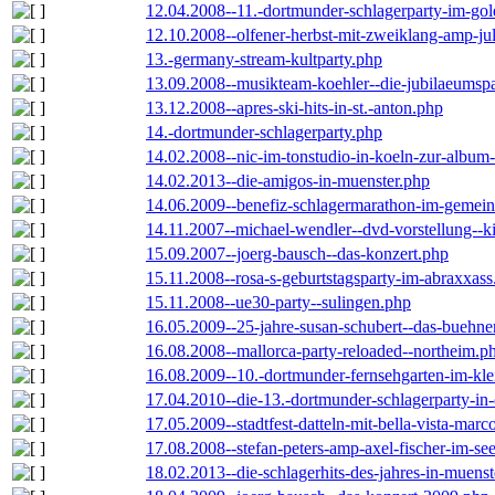
12.04.2008--11.-dortmunder-schlagerparty-im-gol
12.10.2008--olfener-herbst-mit-zweiklang-amp-jul
13.-germany-stream-kultparty.php
13.09.2008--musikteam-koehler--die-jubilaeumsp
13.12.2008--apres-ski-hits-in-st.-anton.php
14.-dortmunder-schlagerparty.php
14.02.2008--nic-im-tonstudio-in-koeln-zur-albu
14.02.2013--die-amigos-in-muenster.php
14.06.2009--benefiz-schlagermarathon-im-gemein
14.11.2007--michael-wendler--dvd-vorstellung--k
15.09.2007--joerg-bausch--das-konzert.php
15.11.2008--rosa-s-geburtstagsparty-im-abraxxass
15.11.2008--ue30-party--sulingen.php
16.05.2009--25-jahre-susan-schubert--das-buehn
16.08.2008--mallorca-party-reloaded--northeim.p
16.08.2009--10.-dortmunder-fernsehgarten-im-kle
17.04.2010--die-13.-dortmunder-schlagerparty-in-
17.05.2009--stadtfest-datteln-mit-bella-vista-marc
17.08.2008--stefan-peters-amp-axel-fischer-im-se
18.02.2013--die-schlagerhits-des-jahres-in-muenst