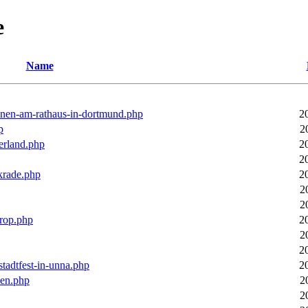
e
Name
ronen-am-rathaus-in-dortmund.php
2
p
2
erland.php
2
2
rkrade.php
2
2
2
trop.php
2
2
2
stadtfest-in-unna.php
2
pen.php
2
2