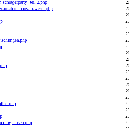
n-schlagerparty--teil-2.php
2
er-im-deichhaus-in-wesel.php
2
2
hp
2
2
2
wischlingen.php
2
hp
2
2
2
.php
2
2
2
2
2
2
nfeld.php
2
2
hp
2
luedinghausen.php
2
2