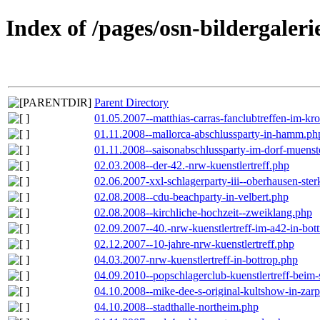
Index of /pages/osn-bildergaleri
Parent Directory
01.05.2007--matthias-carras-fanclubtreffen-im-k
01.11.2008--mallorca-abschlussparty-in-hamm.ph
01.11.2008--saisonabschlussparty-im-dorf-muenst
02.03.2008--der-42.-nrw-kuenstlertreff.php
02.06.2007-xxl-schlagerparty-iii--oberhausen-ste
02.08.2008--cdu-beachparty-in-velbert.php
02.08.2008--kirchliche-hochzeit--zweiklang.php
02.09.2007--40.-nrw-kuenstlertreff-im-a42-in-bot
02.12.2007--10-jahre-nrw-kuenstlertreff.php
04.03.2007-nrw-kuenstlertreff-in-bottrop.php
04.09.2010--popschlagerclub-kuenstlertreff-beim-
04.10.2008--mike-dee-s-original-kultshow-in-zar
04.10.2008--stadthalle-northeim.php