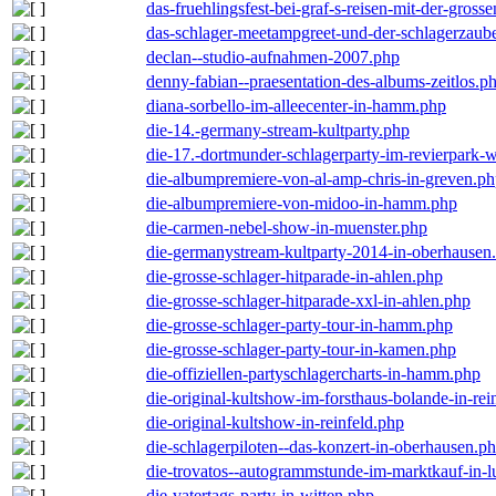
das-fruehlingsfest-bei-graf-s-reisen-mit-der-grosse
das-schlager-meetampgreet-und-der-schlagerzaub
declan--studio-aufnahmen-2007.php
denny-fabian--praesentation-des-albums-zeitlos.p
diana-sorbello-im-alleecenter-in-hamm.php
die-14.-germany-stream-kultparty.php
die-17.-dortmunder-schlagerparty-im-revierpark-
die-albumpremiere-von-al-amp-chris-in-greven.p
die-albumpremiere-von-midoo-in-hamm.php
die-carmen-nebel-show-in-muenster.php
die-germanystream-kultparty-2014-in-oberhausen
die-grosse-schlager-hitparade-in-ahlen.php
die-grosse-schlager-hitparade-xxl-in-ahlen.php
die-grosse-schlager-party-tour-in-hamm.php
die-grosse-schlager-party-tour-in-kamen.php
die-offiziellen-partyschlagercharts-in-hamm.php
die-original-kultshow-im-forsthaus-bolande-in-rei
die-original-kultshow-in-reinfeld.php
die-schlagerpiloten--das-konzert-in-oberhausen.p
die-trovatos--autogrammstunde-im-marktkauf-in-
die-vatertags-party-in-witten.php