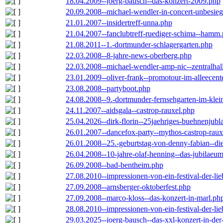
18.04.2009--joerg-bausch--das-konzert-2009.php
20.09.2008--michael-wendler-in-concert-unbesie
21.01.2007--insidertreff-unna.php
21.04.2007--fanclubtreff-ruediger-schima--hamm
21.08.2011--1.-dortmunder-schlagergarten.php
22.03.2008--8-jahre-news-oberberg.php
22.03.2008--michael-wendler-amp-nic--zentralha
23.01.2009--oliver-frank--promotour-im-alleece
23.08.2008--partyboot.php
24.08.2008--9.-dortmunder-fernsehgarten-im-klei
24.11.2007--aidsgala--castrop-rauxel.php
25.04.2026--dirk-florin--25jaehriges-buehnenjubl
26.01.2007--dancefox-party--mythos-castrop-raux
26.01.2008--25.-geburtstag-von-denny-fabian--die-
26.04.2008--10-jahre-olaf-henning--das-jubilaeu
26.09.2008--bad-bentheim.php
27.08.2010--impressionen-von-ein-festival-der-li
27.09.2008--arnsberger-oktoberfest.php
27.09.2008--marco-kloss--das-konzert-in-marl.ph
28.08.2010--impressionen-von-ein-festival-der-li
29.03.2025--joerg-bausch--das-xxl-konzert-in-de