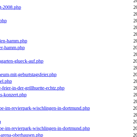
2
gt-2008.php
2
2
.php
2
2
2
llen-hamm.php
2
nter-hamm.php
2
2
ngarten-glueck-auf.php
2
2
aeum-mit-geburtstagsfeier.php
2
el.php
2
feier-in-der-grillhuette-echtz.php
2
ms-konzert.php
2
2
ebe-im-revierpark-wischlingen-in-dortmund.php
2
2
p
2
ebe-im-revierpark-wischlingen-in-dortmund.php
2
r-arena-oberhausen.php
2