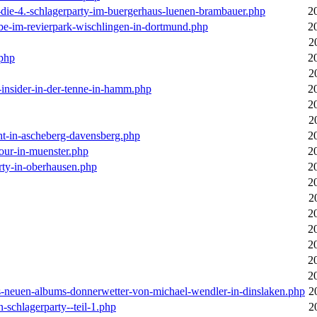
-die-4.-schlagerparty-im-buergerhaus-luenen-brambauer.php
2
ebe-im-revierpark-wischlingen-in-dortmund.php
2
2
.php
2
2
r-insider-in-der-tenne-in-hamm.php
2
2
2
cht-in-ascheberg-davensberg.php
2
our-in-muenster.php
2
rty-in-oberhausen.php
2
2
2
2
2
2
2
2
des-neuen-albums-donnerwetter-von-michael-wendler-in-dinslaken.php
2
n-schlagerparty--teil-1.php
2