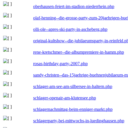
oberhausen-feiert-im-stadion-niederrhein.php
olaf-henning--die-grosse-party-zum-20jaehrigen-bu
olli-ole--apres-ski-party-in-ascheberg.php
original-kultshow--die-jubilaeumsparty-in-reinfeld.p
rene-kretschmer--die-albumpremiere-in-hamm.php
rosas-birthday-party-2007.php
sandy-christen--das-15jaehrige-buehnenjubilaeum-m
schlager-am-see-am-silbersee-in-haltern.php
schlager-openair-am-klutensee.php
schlagernachmittag-beim-enniger-markt.php
schlagerparty-bei-mittwochs-in-luedinghausen.php