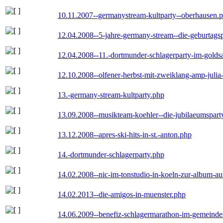
10.11.2007--germanystream-kultparty--oberhausen.
12.04.2008--5-jahre-germany-stream--die-geburtags
12.04.2008--11.-dortmunder-schlagerparty-im-goldsa
12.10.2008--olfener-herbst-mit-zweiklang-amp-julia
13.-germany-stream-kultparty.php
13.09.2008--musikteam-koehler--die-jubilaeumspart
13.12.2008--apres-ski-hits-in-st.-anton.php
14.-dortmunder-schlagerparty.php
14.02.2008--nic-im-tonstudio-in-koeln-zur-album-a
14.02.2013--die-amigos-in-muenster.php
14.06.2009--benefiz-schlagermarathon-im-gemeindes