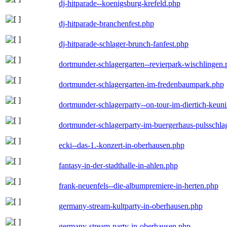
dj-hitparade--koenigsburg-krefeld.php
dj-hitparade-branchenfest.php
dj-hitparade-schlager-brunch-fanfest.php
dortmunder-schlagergarten--revierpark-wischlingen
dortmunder-schlagergarten-im-fredenbaumpark.php
dortmunder-schlagerparty--on-tour-im-diertich-keu
dortmunder-schlagerparty-im-buergerhaus-pulsschla
ecki--das-1.-konzert-in-oberhausen.php
fantasy-in-der-stadthalle-in-ahlen.php
frank-neuenfels--die-albumpremiere-in-herten.php
germany-stream-kultparty-in-oberhausen.php
germany-stream-party-in-oberhausen.php