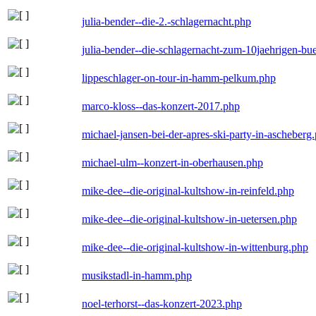
julia-bender--die-2.-schlagernacht.php
julia-bender--die-schlagernacht-zum-10jaehrigen-b
lippeschlager-on-tour-in-hamm-pelkum.php
marco-kloss--das-konzert-2017.php
michael-jansen-bei-der-apres-ski-party-in-ascheberg
michael-ulm--konzert-in-oberhausen.php
mike-dee--die-original-kultshow-in-reinfeld.php
mike-dee--die-original-kultshow-in-uetersen.php
mike-dee--die-original-kultshow-in-wittenburg.php
musikstadl-in-hamm.php
noel-terhorst--das-konzert-2023.php