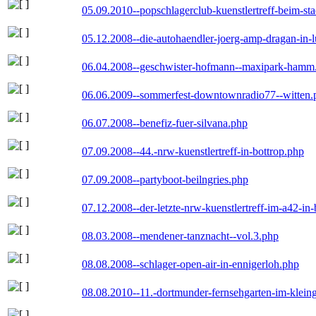
05.09.2010--popschlagerclub-kuenstlertreff-beim-sta
05.12.2008--die-autohaendler-joerg-amp-dragan-in-
06.04.2008--geschwister-hofmann--maxipark-hamm
06.06.2009--sommerfest-downtownradio77--witten.
06.07.2008--benefiz-fuer-silvana.php
07.09.2008--44.-nrw-kuenstlertreff-in-bottrop.php
07.09.2008--partyboot-beilngries.php
07.12.2008--der-letzte-nrw-kuenstlertreff-im-a42-in-
08.03.2008--mendener-tanznacht--vol.3.php
08.08.2008--schlager-open-air-in-ennigerloh.php
08.08.2010--11.-dortmunder-fernsehgarten-im-klein