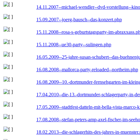
14.11.2007--michael-wendler--dvd-vorstellung--kin
15.09.2007--joerg-bausch--das-konzert.php
15.11.2008--rosa-s-geburtstagsparty-im-abraxxass.p
15.11.2008--ue30-party--sulingen.php
16.05.2009--25-jahre-susan-schubert--das-buehnenj
16.08.2008--mallorca-party-reloaded--northeim.php
16.08.2009--10.-dortmunder-fernsehgarten-im-klein
17.04.2010--die-13.-dortmunder-schlagerparty-in-der
17.05.2009--stadtfest-datteln-mit-bella-vista-marco-
17.08.2008--stefan-peters-amp-axel-fischer-im-seeho
18.02.2013--die-schlagerhits-des-jahres-in-muenster