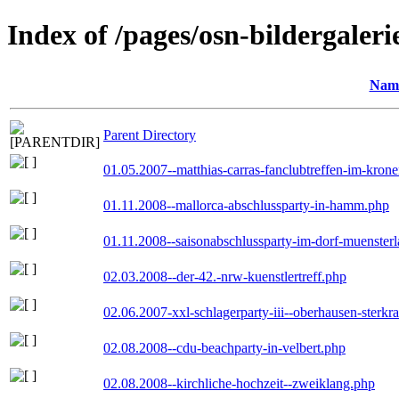
Index of /pages/osn-bildergaleri
Nam
Parent Directory
01.05.2007--matthias-carras-fanclubtreffen-im-kron
01.11.2008--mallorca-abschlussparty-in-hamm.php
01.11.2008--saisonabschlussparty-im-dorf-muenster
02.03.2008--der-42.-nrw-kuenstlertreff.php
02.06.2007-xxl-schlagerparty-iii--oberhausen-sterkr
02.08.2008--cdu-beachparty-in-velbert.php
02.08.2008--kirchliche-hochzeit--zweiklang.php