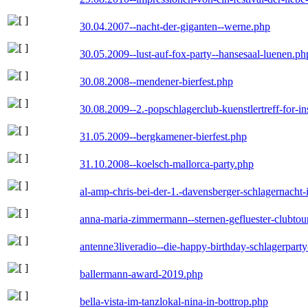
30.04.2007--nacht-der-giganten--werne.php
30.05.2009--lust-auf-fox-party--hansesaal-luenen.ph
30.08.2008--mendener-bierfest.php
30.08.2009--2.-popschlagerclub-kuenstlertreff-for-i
31.05.2009--bergkamener-bierfest.php
31.10.2008--koelsch-mallorca-party.php
al-amp-chris-bei-der-1.-davensberger-schlagernacht
anna-maria-zimmermann--sternen-gefluester-clubtou
antenne3liveradio--die-happy-birthday-schlagerpart
ballermann-award-2019.php
bella-vista-im-tanzlokal-nina-in-bottrop.php