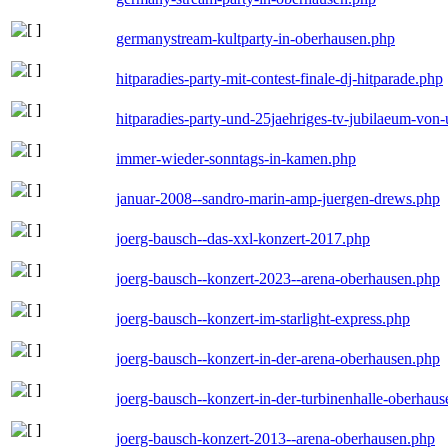
germanystream-kultparty-in-oberhausen.php
hitparadies-party-mit-contest-finale-dj-hitparade.php
hitparadies-party-und-25jaehriges-tv-jubilaeum-vo
immer-wieder-sonntags-in-kamen.php
januar-2008--sandro-marin-amp-juergen-drews.php
joerg-bausch--das-xxl-konzert-2017.php
joerg-bausch--konzert-2023--arena-oberhausen.php
joerg-bausch--konzert-im-starlight-express.php
joerg-bausch--konzert-in-der-arena-oberhausen.php
joerg-bausch--konzert-in-der-turbinenhalle-oberhau
joerg-bausch-konzert-2013--arena-oberhausen.php