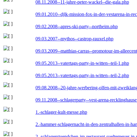
08.11.2008--11-jahre-peter-wackel--die-gala.php
09.01.2010--djlk-mission-fox-in-der-vestarena-in-re
09.02.2008--apres-ski-party--northeim.php
09.03.2007--mythos--castrop-rauxel.php
09.03.2009--matthias-carras--promotour-im-alleece
09.05.2013--vatertags-party-in-witten--teil-1.php
09.05.2013--vatertags-party-in-witten--teil-2.php
09.08.2008--20-jahre-werbering-olfen-mit-zweiklan
09.11.2008--schlagerparty--vest-arena-recklinghaus
1.-schlager-kult-messe.php
2.-hammer-schlagernacht-in-den-zentralhallen-in-h
2.-schlagerstuendchen-im-restaurant-sueltemeyer-in