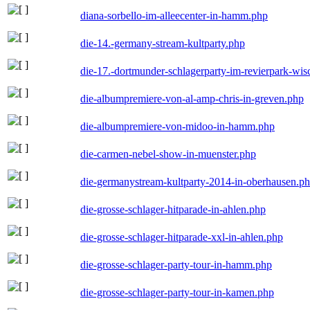
diana-sorbello-im-alleecenter-in-hamm.php
die-14.-germany-stream-kultparty.php
die-17.-dortmunder-schlagerparty-im-revierpark-wis
die-albumpremiere-von-al-amp-chris-in-greven.php
die-albumpremiere-von-midoo-in-hamm.php
die-carmen-nebel-show-in-muenster.php
die-germanystream-kultparty-2014-in-oberhausen.p
die-grosse-schlager-hitparade-in-ahlen.php
die-grosse-schlager-hitparade-xxl-in-ahlen.php
die-grosse-schlager-party-tour-in-hamm.php
die-grosse-schlager-party-tour-in-kamen.php