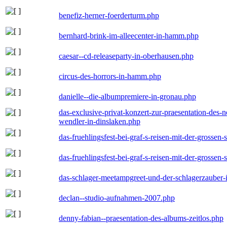
benefiz-herner-foerderturm.php
bernhard-brink-im-alleecenter-in-hamm.php
caesar--cd-releaseparty-in-oberhausen.php
circus-des-horrors-in-hamm.php
danielle--die-albumpremiere-in-gronau.php
das-exclusive-privat-konzert-zur-praesentation-des
wendler-in-dinslaken.php
das-fruehlingsfest-bei-graf-s-reisen-mit-der-grossen-
das-fruehlingsfest-bei-graf-s-reisen-mit-der-grossen-
das-schlager-meetampgreet-und-der-schlagerzauber-
declan--studio-aufnahmen-2007.php
denny-fabian--praesentation-des-albums-zeitlos.php