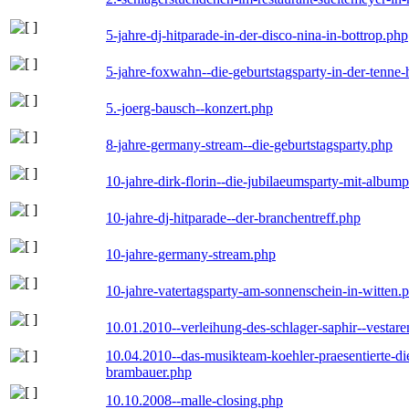
5-jahre-dj-hitparade-in-der-disco-nina-in-bottrop.php
5-jahre-foxwahn--die-geburtstagsparty-in-der-tenn
5.-joerg-bausch--konzert.php
8-jahre-germany-stream--die-geburtstagsparty.php
10-jahre-dirk-florin--die-jubilaeumsparty-mit-album
10-jahre-dj-hitparade--der-branchentreff.php
10-jahre-germany-stream.php
10-jahre-vatertagsparty-am-sonnenschein-in-witten.
10.01.2010--verleihung-des-schlager-saphir--vestar
10.04.2010--das-musikteam-koehler-praesentierte-di
brambauer.php
10.10.2008--malle-closing.php