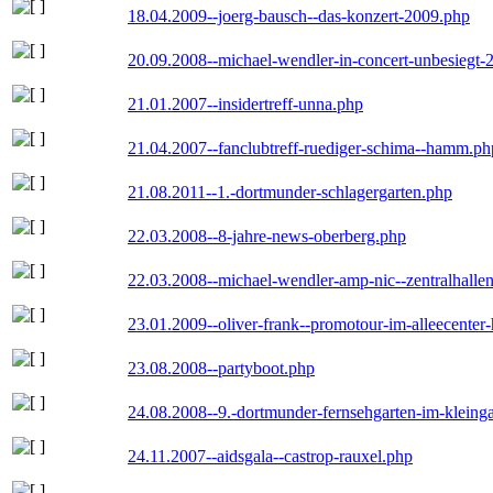
18.04.2009--joerg-bausch--das-konzert-2009.php
20.09.2008--michael-wendler-in-concert-unbesiegt-
21.01.2007--insidertreff-unna.php
21.04.2007--fanclubtreff-ruediger-schima--hamm.ph
21.08.2011--1.-dortmunder-schlagergarten.php
22.03.2008--8-jahre-news-oberberg.php
22.03.2008--michael-wendler-amp-nic--zentralhall
23.01.2009--oliver-frank--promotour-im-alleecente
23.08.2008--partyboot.php
24.08.2008--9.-dortmunder-fernsehgarten-im-kleinga
24.11.2007--aidsgala--castrop-rauxel.php