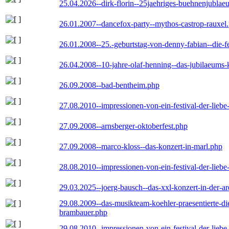
25.04.2026--dirk-florin--25jaehriges-buehnenjublaeu
26.01.2007--dancefox-party--mythos-castrop-rauxel
26.01.2008--25.-geburtstag-von-denny-fabian--die-fei
26.04.2008--10-jahre-olaf-henning--das-jubilaeums-
26.09.2008--bad-bentheim.php
27.08.2010--impressionen-von-ein-festival-der-lieb
27.09.2008--arnsberger-oktoberfest.php
27.09.2008--marco-kloss--das-konzert-in-marl.php
28.08.2010--impressionen-von-ein-festival-der-lieb
29.03.2025--joerg-bausch--das-xxl-konzert-in-der-a
29.08.2009--das-musikteam-koehler-praesentierte-di
brambauer.php
29.08.2010--impressionen-von-ein-festival-der-lieb