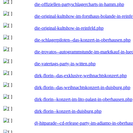
die-offiziellen-partyschlagercharts-in-hamm.php
die-original-kultshow-im-forsthaus-bolande-in-reinf
die-original-kultshow-in-reinfeld.php
die-schlagerpiloten--das-konzert-in-oberhausen.php
die-trovatos--autogrammstunde-im-marktkauf-in-lu
die-vatertags-party-in-witten.php
dirk-florin--das-exklusive-weihnachtskonzert.php
dirk-florin--das-weihnachtskonzert-in-duisburg.php
dirk-florin--konzert-im-lito-palast-in-oberhausen.php
dirk-florin--konzert-in-duisburg.php
dj-hitparade--cd-release-party-im-adiamo-in-oberha