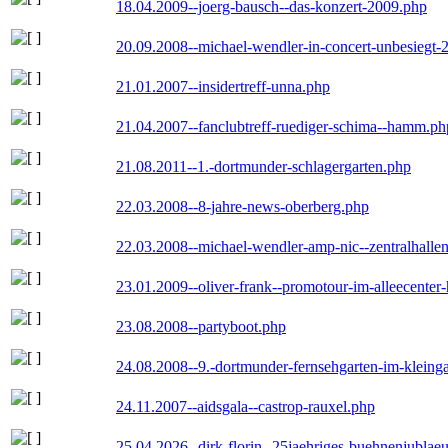
18.04.2009--joerg-bausch--das-konzert-2009.php
20.09.2008--michael-wendler-in-concert-unbesiegt-
21.01.2007--insidertreff-unna.php
21.04.2007--fanclubtreff-ruediger-schima--hamm.ph
21.08.2011--1.-dortmunder-schlagergarten.php
22.03.2008--8-jahre-news-oberberg.php
22.03.2008--michael-wendler-amp-nic--zentralhall
23.01.2009--oliver-frank--promotour-im-alleecente
23.08.2008--partyboot.php
24.08.2008--9.-dortmunder-fernsehgarten-im-kleinga
24.11.2007--aidsgala--castrop-rauxel.php
25.04.2026--dirk-florin--25jaehriges-buehnenjublaeu