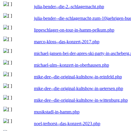
julia-bender--die-2.-schlagernacht.php
julia-bender--die-schlagernacht-zum-10jaehrigen-b
lippeschlager-on-tour-in-hamm-pelkum.php
marco-kloss--das-konzert-2017.php
michael-jansen-bei-der-apres-ski-party-in-ascheberg
michael-ulm--konzert-in-oberhausen.php
mike-dee--die-original-kultshow-in-reinfeld.php
mike-dee--die-original-kultshow-in-uetersen.php
mike-dee--die-original-kultshow-in-wittenburg.php
musikstadl-in-hamm.php
noel-terhorst--das-konzert-2023.php