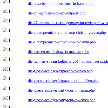
diana-sorbello-im-alleecenter-in-hamm.php
die-14.-germany-stream-kultparty.php
die-17.-dortmunder-schlagerparty-im-revierpark-wis
die-albumpremiere-von-al-amp-chris-in-greven.php
die-albumpremiere-von-midoo-in-hamm.php
die-carmen-nebel-show-in-muenster.php
die-germanystream-kultparty-2014-in-oberhausen.p
die-grosse-schlager-hitparade-in-ahlen.php
die-grosse-schlager-hitparade-xxl-in-ahlen.php
die-grosse-schlager-party-tour-in-hamm.php
die-grosse-schlager-party-tour-in-kamen.php