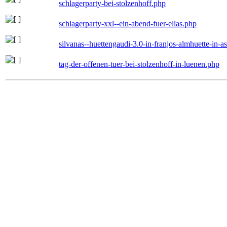
schlagerparty-bei-stolzenhoff.php
schlagerparty-xxl--ein-abend-fuer-elias.php
silvanas--huettengaudi-3.0-in-franjos-almhuette-in-
tag-der-offenen-tuer-bei-stolzenhoff-in-luenen.php