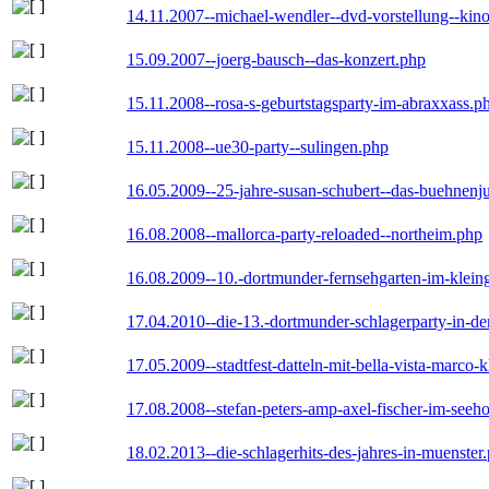
14.11.2007--michael-wendler--dvd-vorstellung--kin
15.09.2007--joerg-bausch--das-konzert.php
15.11.2008--rosa-s-geburtstagsparty-im-abraxxass.p
15.11.2008--ue30-party--sulingen.php
16.05.2009--25-jahre-susan-schubert--das-buehnenj
16.08.2008--mallorca-party-reloaded--northeim.php
16.08.2009--10.-dortmunder-fernsehgarten-im-klein
17.04.2010--die-13.-dortmunder-schlagerparty-in-der
17.05.2009--stadtfest-datteln-mit-bella-vista-marco-
17.08.2008--stefan-peters-amp-axel-fischer-im-seeho
18.02.2013--die-schlagerhits-des-jahres-in-muenster