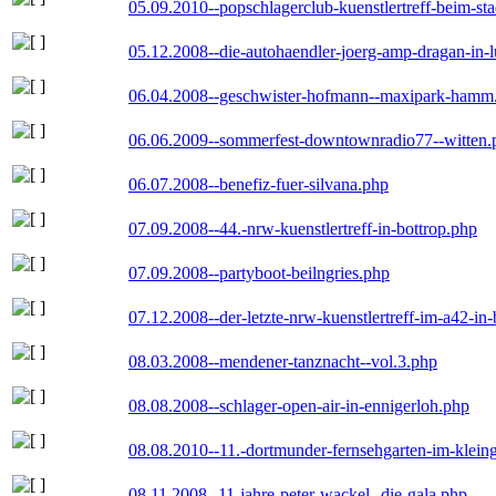
05.09.2010--popschlagerclub-kuenstlertreff-beim-sta
05.12.2008--die-autohaendler-joerg-amp-dragan-in-
06.04.2008--geschwister-hofmann--maxipark-hamm
06.06.2009--sommerfest-downtownradio77--witten.
06.07.2008--benefiz-fuer-silvana.php
07.09.2008--44.-nrw-kuenstlertreff-in-bottrop.php
07.09.2008--partyboot-beilngries.php
07.12.2008--der-letzte-nrw-kuenstlertreff-im-a42-in-
08.03.2008--mendener-tanznacht--vol.3.php
08.08.2008--schlager-open-air-in-ennigerloh.php
08.08.2010--11.-dortmunder-fernsehgarten-im-klein
08.11.2008--11-jahre-peter-wackel--die-gala.php