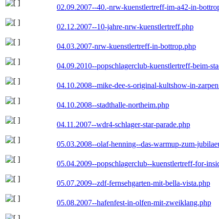
02.09.2007--40.-nrw-kuenstlertreff-im-a42-in-bottro
02.12.2007--10-jahre-nrw-kuenstlertreff.php
04.03.2007-nrw-kuenstlertreff-in-bottrop.php
04.09.2010--popschlagerclub-kuenstlertreff-beim-sta
04.10.2008--mike-dee-s-original-kultshow-in-zarpe
04.10.2008--stadthalle-northeim.php
04.11.2007--wdr4-schlager-star-parade.php
05.03.2008--olaf-henning--das-warmup-zum-jubila
05.04.2009--popschlagerclub--kuenstlertreff-for-insi
05.07.2009--zdf-fernsehgarten-mit-bella-vista.php
05.08.2007--hafenfest-in-olfen-mit-zweiklang.php