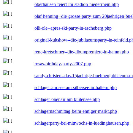
oberhausen-feiert-im-stadion-niederrhein.php
olaf-henning--die-grosse-party-zum-20jaehrigen-bu
olli-ole--apres-ski-party-in-ascheberg.php
original-kultshow--die-jubilaeumsparty-in-reinfeld.p
rene-kretschmer--die-albumpremiere-in-hamm.php
rosas-birthday-party-2007.php
sandy-christen--das-15jaehrige-buehnenjubilaeum-m
schlager-am-see-am-silbersee-in-haltern.php
schlager-openair-am-klutensee.php
schlagernachmittag-beim-enniger-markt.php
schlagerparty-bei-mittwochs-in-luedinghausen.php