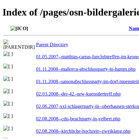
Index of /pages/osn-bildergaleri
Nam
Parent Directory
01.05.2007--matthias-carras-fanclubtreffen-im-kron
01.11.2008--mallorca-abschlussparty-in-hamm.php
01.11.2008--saisonabschlussparty-im-dorf-muenster
02.03.2008--der-42.-nrw-kuenstlertreff.php
02.06.2007-xxl-schlagerparty-iii--oberhausen-sterkr
02.08.2008--cdu-beachparty-in-velbert.php
02.08.2008--kirchliche-hochzeit--zweiklang.php