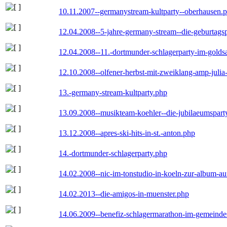
10.11.2007--germanystream-kultparty--oberhausen.
12.04.2008--5-jahre-germany-stream--die-geburtags
12.04.2008--11.-dortmunder-schlagerparty-im-goldsa
12.10.2008--olfener-herbst-mit-zweiklang-amp-julia
13.-germany-stream-kultparty.php
13.09.2008--musikteam-koehler--die-jubilaeumspart
13.12.2008--apres-ski-hits-in-st.-anton.php
14.-dortmunder-schlagerparty.php
14.02.2008--nic-im-tonstudio-in-koeln-zur-album-a
14.02.2013--die-amigos-in-muenster.php
14.06.2009--benefiz-schlagermarathon-im-gemeindes