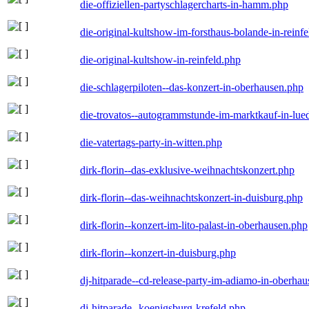
die-offiziellen-partyschlagercharts-in-hamm.php
die-original-kultshow-im-forsthaus-bolande-in-reinf
die-original-kultshow-in-reinfeld.php
die-schlagerpiloten--das-konzert-in-oberhausen.php
die-trovatos--autogrammstunde-im-marktkauf-in-lu
die-vatertags-party-in-witten.php
dirk-florin--das-exklusive-weihnachtskonzert.php
dirk-florin--das-weihnachtskonzert-in-duisburg.php
dirk-florin--konzert-im-lito-palast-in-oberhausen.php
dirk-florin--konzert-in-duisburg.php
dj-hitparade--cd-release-party-im-adiamo-in-oberha
dj-hitparade--koenigsburg-krefeld.php