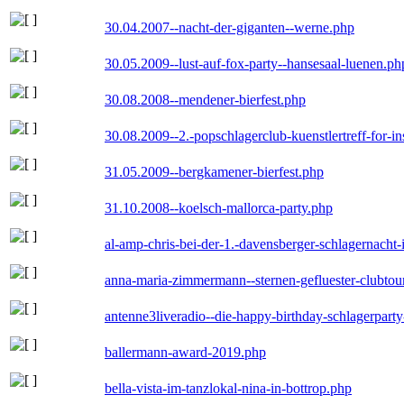
30.04.2007--nacht-der-giganten--werne.php
30.05.2009--lust-auf-fox-party--hansesaal-luenen.ph
30.08.2008--mendener-bierfest.php
30.08.2009--2.-popschlagerclub-kuenstlertreff-for-i
31.05.2009--bergkamener-bierfest.php
31.10.2008--koelsch-mallorca-party.php
al-amp-chris-bei-der-1.-davensberger-schlagernacht
anna-maria-zimmermann--sternen-gefluester-clubtou
antenne3liveradio--die-happy-birthday-schlagerpart
ballermann-award-2019.php
bella-vista-im-tanzlokal-nina-in-bottrop.php