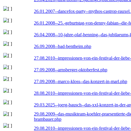
26.01.2007--dancefox-party--mythos-castrop-rauxel
26.01.2008--25.-geburtstag-von-denny-fabian--die-fei
26.04.2008--10-jahre-olaf-henning--das-jubilaeums-
26.09.2008--bad-bentheim.php
27.08.2010--impressionen-von-ein-festival-der-lieb
27.09.2008--arnsberger-oktoberfest.php
27.09.2008--marco-kloss--das-konzert-in-marl.php
28.08.2010--impressionen-von-ein-festival-der-lieb
29.03.2025--joerg-bausch--das-xxl-konzert-in-der-a
29.08.2009--das-musikteam-koehler-praesentierte-di
brambauer.php
29.08.2010--impressionen-von-ein-festival-der-lieb