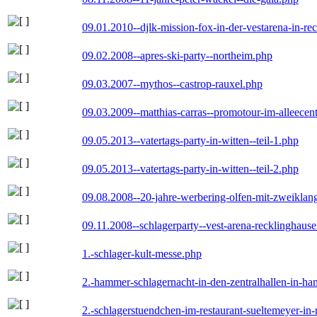
09.01.2010--djlk-mission-fox-in-der-vestarena-in-re
09.02.2008--apres-ski-party--northeim.php
09.03.2007--mythos--castrop-rauxel.php
09.03.2009--matthias-carras--promotour-im-alleece
09.05.2013--vatertags-party-in-witten--teil-1.php
09.05.2013--vatertags-party-in-witten--teil-2.php
09.08.2008--20-jahre-werbering-olfen-mit-zweiklan
09.11.2008--schlagerparty--vest-arena-recklinghaus
1.-schlager-kult-messe.php
2.-hammer-schlagernacht-in-den-zentralhallen-in-h
2.-schlagerstuendchen-im-restaurant-sueltemeyer-in