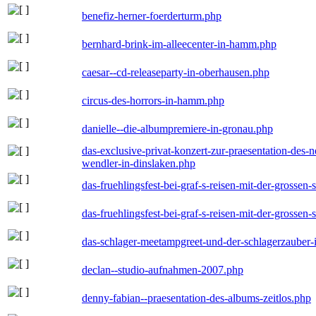
benefiz-herner-foerderturm.php
bernhard-brink-im-alleecenter-in-hamm.php
caesar--cd-releaseparty-in-oberhausen.php
circus-des-horrors-in-hamm.php
danielle--die-albumpremiere-in-gronau.php
das-exclusive-privat-konzert-zur-praesentation-des
wendler-in-dinslaken.php
das-fruehlingsfest-bei-graf-s-reisen-mit-der-grossen-
das-fruehlingsfest-bei-graf-s-reisen-mit-der-grossen-
das-schlager-meetampgreet-und-der-schlagerzauber-
declan--studio-aufnahmen-2007.php
denny-fabian--praesentation-des-albums-zeitlos.php