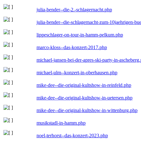
julia-bender--die-2.-schlagernacht.php
julia-bender--die-schlagernacht-zum-10jaehrigen-b
lippeschlager-on-tour-in-hamm-pelkum.php
marco-kloss--das-konzert-2017.php
michael-jansen-bei-der-apres-ski-party-in-ascheberg
michael-ulm--konzert-in-oberhausen.php
mike-dee--die-original-kultshow-in-reinfeld.php
mike-dee--die-original-kultshow-in-uetersen.php
mike-dee--die-original-kultshow-in-wittenburg.php
musikstadl-in-hamm.php
noel-terhorst--das-konzert-2023.php