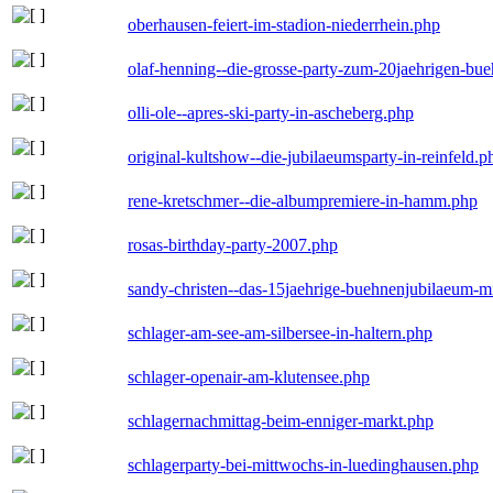
oberhausen-feiert-im-stadion-niederrhein.php
olaf-henning--die-grosse-party-zum-20jaehrigen-bu
olli-ole--apres-ski-party-in-ascheberg.php
original-kultshow--die-jubilaeumsparty-in-reinfeld.p
rene-kretschmer--die-albumpremiere-in-hamm.php
rosas-birthday-party-2007.php
sandy-christen--das-15jaehrige-buehnenjubilaeum-m
schlager-am-see-am-silbersee-in-haltern.php
schlager-openair-am-klutensee.php
schlagernachmittag-beim-enniger-markt.php
schlagerparty-bei-mittwochs-in-luedinghausen.php