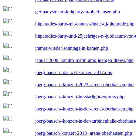
germanystream-kultparty-in-oberhausen.php
hitparadies-party-mit-contest-finale-dj-hitparade.php
hitparadies-party-und-25jaehriges-tv-jubilaeum-vo
immer-wieder-sonntags-in-kamen.php
januar-2008--sandro-marin-amp-juergen-drews.php
joerg-bausch--das-xxl-konzert-2017.php
joerg-bausch--konzert-2023--arena-oberhausen.php
joerg-bausch--konzert-im-starlight-express.php
joerg-bausch--konzert-in-der-arena-oberhausen.php
joerg-bausch--konzert-in-der-turbinenhalle-oberhau
joerg-bausch-konzert-2013--arena-oberhausen.php