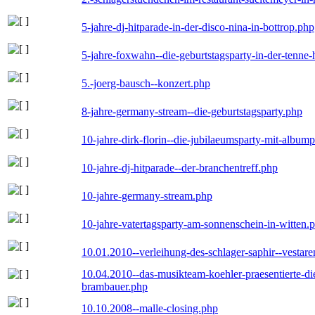
5-jahre-dj-hitparade-in-der-disco-nina-in-bottrop.php
5-jahre-foxwahn--die-geburtstagsparty-in-der-tenn
5.-joerg-bausch--konzert.php
8-jahre-germany-stream--die-geburtstagsparty.php
10-jahre-dirk-florin--die-jubilaeumsparty-mit-album
10-jahre-dj-hitparade--der-branchentreff.php
10-jahre-germany-stream.php
10-jahre-vatertagsparty-am-sonnenschein-in-witten.
10.01.2010--verleihung-des-schlager-saphir--vestar
10.04.2010--das-musikteam-koehler-praesentierte-di
brambauer.php
10.10.2008--malle-closing.php