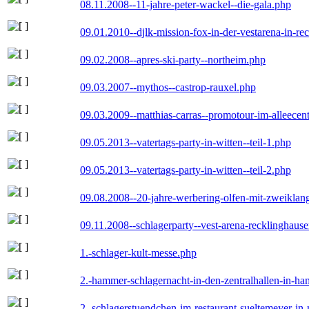
08.11.2008--11-jahre-peter-wackel--die-gala.php
09.01.2010--djlk-mission-fox-in-der-vestarena-in-re
09.02.2008--apres-ski-party--northeim.php
09.03.2007--mythos--castrop-rauxel.php
09.03.2009--matthias-carras--promotour-im-alleece
09.05.2013--vatertags-party-in-witten--teil-1.php
09.05.2013--vatertags-party-in-witten--teil-2.php
09.08.2008--20-jahre-werbering-olfen-mit-zweiklan
09.11.2008--schlagerparty--vest-arena-recklinghaus
1.-schlager-kult-messe.php
2.-hammer-schlagernacht-in-den-zentralhallen-in-h
2.-schlagerstuendchen-im-restaurant-sueltemeyer-in