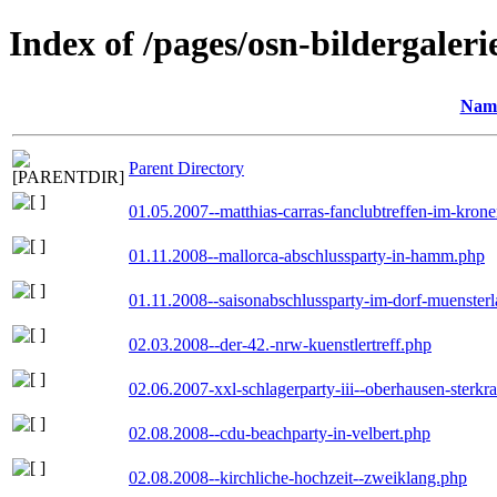
Index of /pages/osn-bildergaleri
Nam
Parent Directory
01.05.2007--matthias-carras-fanclubtreffen-im-kron
01.11.2008--mallorca-abschlussparty-in-hamm.php
01.11.2008--saisonabschlussparty-im-dorf-muenster
02.03.2008--der-42.-nrw-kuenstlertreff.php
02.06.2007-xxl-schlagerparty-iii--oberhausen-sterkr
02.08.2008--cdu-beachparty-in-velbert.php
02.08.2008--kirchliche-hochzeit--zweiklang.php