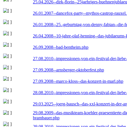
25.04.2026--dirk-florin--25jaehriges-buehnenjublaeu
26.01.2007--dancefox-party--mythos-castrop-rauxel
26.01.2008--25.-geburtstag-von-denny-fabian--die-fei
26.04.2008--10-jahre-olaf-henning--das-jubilaeums-
26.09.2008--bad-bentheim.php
27.08.2010--impressionen-von-ein-festival-der-lieb
27.09.2008--arnsberger-oktoberfest.php
27.09.2008--marco-kloss--das-konzert-in-marl.php
28.08.2010--impressionen-von-ein-festival-der-lieb
29.03.2025--joerg-bausch--das-xxl-konzert-in-der-a
29.08.2009--das-musikteam-koehler-praesentierte-di
brambauer.php
29.08.2010--impressionen-von-ein-festival-der-lieb