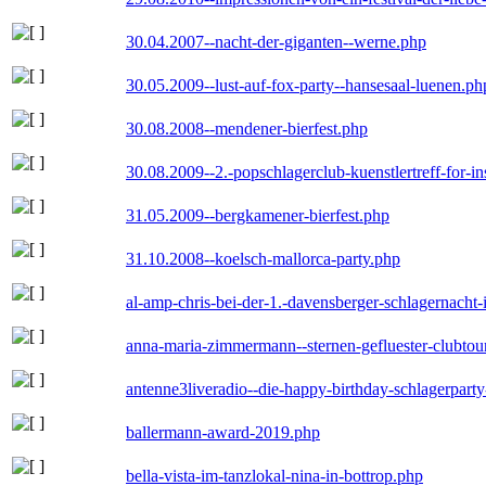
30.04.2007--nacht-der-giganten--werne.php
30.05.2009--lust-auf-fox-party--hansesaal-luenen.ph
30.08.2008--mendener-bierfest.php
30.08.2009--2.-popschlagerclub-kuenstlertreff-for-i
31.05.2009--bergkamener-bierfest.php
31.10.2008--koelsch-mallorca-party.php
al-amp-chris-bei-der-1.-davensberger-schlagernacht
anna-maria-zimmermann--sternen-gefluester-clubtou
antenne3liveradio--die-happy-birthday-schlagerpart
ballermann-award-2019.php
bella-vista-im-tanzlokal-nina-in-bottrop.php