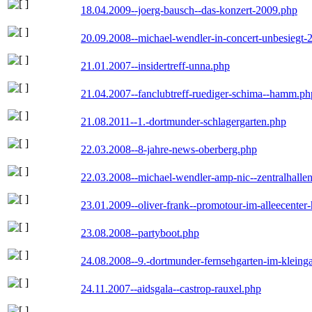
18.04.2009--joerg-bausch--das-konzert-2009.php
20.09.2008--michael-wendler-in-concert-unbesiegt-
21.01.2007--insidertreff-unna.php
21.04.2007--fanclubtreff-ruediger-schima--hamm.ph
21.08.2011--1.-dortmunder-schlagergarten.php
22.03.2008--8-jahre-news-oberberg.php
22.03.2008--michael-wendler-amp-nic--zentralhall
23.01.2009--oliver-frank--promotour-im-alleecente
23.08.2008--partyboot.php
24.08.2008--9.-dortmunder-fernsehgarten-im-kleinga
24.11.2007--aidsgala--castrop-rauxel.php