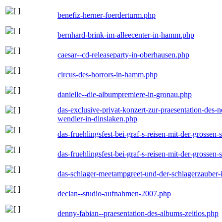
benefiz-herner-foerderturm.php
bernhard-brink-im-alleecenter-in-hamm.php
caesar--cd-releaseparty-in-oberhausen.php
circus-des-horrors-in-hamm.php
danielle--die-albumpremiere-in-gronau.php
das-exclusive-privat-konzert-zur-praesentation-des
wendler-in-dinslaken.php
das-fruehlingsfest-bei-graf-s-reisen-mit-der-grossen-
das-fruehlingsfest-bei-graf-s-reisen-mit-der-grossen-
das-schlager-meetampgreet-und-der-schlagerzauber-
declan--studio-aufnahmen-2007.php
denny-fabian--praesentation-des-albums-zeitlos.php