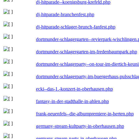
dj-hitparade--koenigsburg-krefeld.php
dj-hitparade-branchenfest.php
dj-hitparade-schlager-brunch-fanfest.php
dortmunder-schlagergarten--revierpark-wischlingen
dortmunder-schlagergarten-im-fredenbaumpark.php
dortmunder-schlagerparty--on-tour-im-diertich-keu
dortmunder-schlagerparty-im-buergerhaus-pulsschla
ecki--das-1.-konzert-in-oberhausen.php
fantasy-in-der-stadthalle-in-ahlen.php
frank-neuenfels--die-albumpremiere-in-herten.php
germany-stream-kultparty-in-oberhausen.php
germany-stream-party-in-oberhausen.php