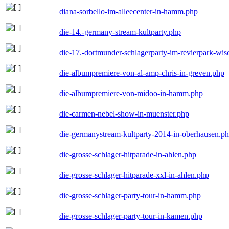
diana-sorbello-im-alleecenter-in-hamm.php
die-14.-germany-stream-kultparty.php
die-17.-dortmunder-schlagerparty-im-revierpark-wis
die-albumpremiere-von-al-amp-chris-in-greven.php
die-albumpremiere-von-midoo-in-hamm.php
die-carmen-nebel-show-in-muenster.php
die-germanystream-kultparty-2014-in-oberhausen.p
die-grosse-schlager-hitparade-in-ahlen.php
die-grosse-schlager-hitparade-xxl-in-ahlen.php
die-grosse-schlager-party-tour-in-hamm.php
die-grosse-schlager-party-tour-in-kamen.php