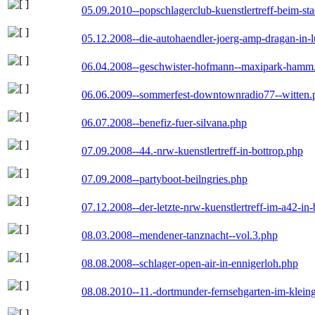
05.09.2010--popschlagerclub-kuenstlertreff-beim-sta
05.12.2008--die-autohaendler-joerg-amp-dragan-in-
06.04.2008--geschwister-hofmann--maxipark-hamm
06.06.2009--sommerfest-downtownradio77--witten.
06.07.2008--benefiz-fuer-silvana.php
07.09.2008--44.-nrw-kuenstlertreff-in-bottrop.php
07.09.2008--partyboot-beilngries.php
07.12.2008--der-letzte-nrw-kuenstlertreff-im-a42-in-
08.03.2008--mendener-tanznacht--vol.3.php
08.08.2008--schlager-open-air-in-ennigerloh.php
08.08.2010--11.-dortmunder-fernsehgarten-im-klein