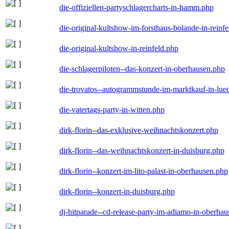
die-offiziellen-partyschlagercharts-in-hamm.php
die-original-kultshow-im-forsthaus-bolande-in-reinf
die-original-kultshow-in-reinfeld.php
die-schlagerpiloten--das-konzert-in-oberhausen.php
die-trovatos--autogrammstunde-im-marktkauf-in-lu
die-vatertags-party-in-witten.php
dirk-florin--das-exklusive-weihnachtskonzert.php
dirk-florin--das-weihnachtskonzert-in-duisburg.php
dirk-florin--konzert-im-lito-palast-in-oberhausen.php
dirk-florin--konzert-in-duisburg.php
dj-hitparade--cd-release-party-im-adiamo-in-oberha