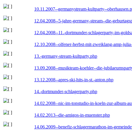
10.11.2007--germanystream-kultparty--oberhausen.
12.04.2008--5-jahre-germany-stream--die-geburtags
12.04.2008--11.-dortmunder-schlagerparty-im-goldsa
12.10.2008--olfener-herbst-mit-zweiklang-amp-julia
13.-germany-stream-kultparty.php
13.09.2008--musikteam-koehler--die-jubilaeumspart
13.12.2008--apres-ski-hits-in-st.-anton.php
14.-dortmunder-schlagerparty.php
14.02.2008--nic-im-tonstudio-in-koeln-zur-album-a
14.02.2013--die-amigos-in-muenster.php
14.06.2009--benefiz-schlagermarathon-im-gemeindes