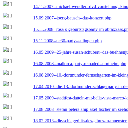
14.11.2007--michael-wendler--dvd-vorstellung--kin
15.09.2007--joerg-bausch--das-konzert.php
15.11.2008--rosa-s-geburtstagsparty-im-abraxxass.p
15.11.2008--ue30-party--sulingen.php
16.05.2009--25-jahre-susan-schubert--das-buehnenj
16.08.2008--mallorca-party-reloaded--northeim.php
16.08.2009--10.-dortmunder-fernsehgarten-im-klein
17.04.2010--die-13.-dortmunder-schlagerparty-in-der
17.05.2009--stadtfest-datteln-mit-bella-vista-marco-
17.08.2008--stefan-peters-amp-axel-fischer-im-seeho
18.02.2013--die-schlagerhits-des-jahres-in-muenster