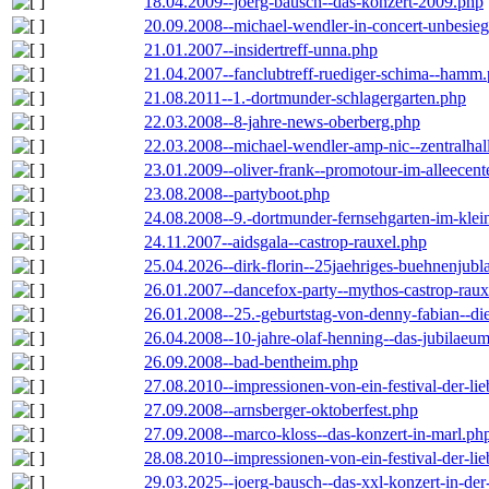
18.04.2009--joerg-bausch--das-konzert-2009.php
20.09.2008--michael-wendler-in-concert-unbesie
21.01.2007--insidertreff-unna.php
21.04.2007--fanclubtreff-ruediger-schima--hamm
21.08.2011--1.-dortmunder-schlagergarten.php
22.03.2008--8-jahre-news-oberberg.php
22.03.2008--michael-wendler-amp-nic--zentralha
23.01.2009--oliver-frank--promotour-im-alleece
23.08.2008--partyboot.php
24.08.2008--9.-dortmunder-fernsehgarten-im-klei
24.11.2007--aidsgala--castrop-rauxel.php
25.04.2026--dirk-florin--25jaehriges-buehnenjubl
26.01.2007--dancefox-party--mythos-castrop-raux
26.01.2008--25.-geburtstag-von-denny-fabian--die-
26.04.2008--10-jahre-olaf-henning--das-jubilaeu
26.09.2008--bad-bentheim.php
27.08.2010--impressionen-von-ein-festival-der-li
27.09.2008--arnsberger-oktoberfest.php
27.09.2008--marco-kloss--das-konzert-in-marl.ph
28.08.2010--impressionen-von-ein-festival-der-li
29.03.2025--joerg-bausch--das-xxl-konzert-in-de