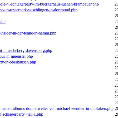
-die-4.-schlagerparty-im-buergerhaus-luenen-brambauer.php
2
ebe-im-revierpark-wischlingen-in-dortmund.php
2
2
.php
2
2
r-insider-in-der-tenne-in-hamm.php
2
2
2
cht-in-ascheberg-davensberg.php
2
our-in-muenster.php
2
rty-in-oberhausen.php
2
2
2
2
2
2
2
2
des-neuen-albums-donnerwetter-von-michael-wendler-in-dinslaken.php
2
n-schlagerparty--teil-1.php
2