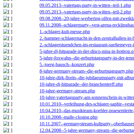
09.05.2013--vatertags-party-in-witten--teil-1.php
09.05.2013--vatertags-party-in-witten--teil-2.php
09.08.2008--20-jahre-werbering-olfen-mit-zweikl
09.11.2008--schlagerparty--vest-arena-recklingha
1.-schlager-kult-messe.php
2.-hammer-schlagernacht-in-den-zentralhallen-i
2.-schlagerstuendchen-im-restaurant-sueltemeyer-
5-jahre-dj-hitparade-in-der-disco-nina-in-bottrop.
5-jahre-foxwahn--die-geburtstagsparty-in-der-te
5.-joerg-bausch--konzert.php
8-jahre-germany-stream--die-geburtstagsparty.php
10-jahre-dirk-florin--die-jubilaeumsparty-mit-al
10-jahre-dj-hitparade--der-branchentreff.php
10-jahre-germany-stream.php
10-jahre-vatertagsparty-am-sonnenschein-in-witte
10.01.2010--verleihung-des-schlager-saphir--vest
10.04.2010--das-musikteam-koehler-praesentierte
10.10.2008--malle-closing.php
10.11.2007--germanystream-kultparty--oberhause
12.04.2008--5-jahre-germany-stream--die-geburta