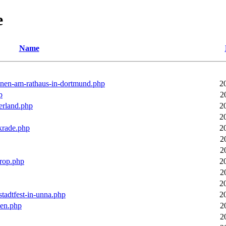
e
Name
ronen-am-rathaus-in-dortmund.php
2
p
2
erland.php
2
2
rkrade.php
2
2
2
trop.php
2
2
2
stadtfest-in-unna.php
2
pen.php
2
2