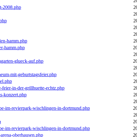
2
gt-2008.php
2
2
.php
2
2
2
llen-hamm.php
2
nter-hamm.php
2
2
ngarten-glueck-auf.php
2
2
aeum-mit-geburtstagsfeier.php
2
el.php
2
feier-in-der-grillhuette-echtz.php
2
ms-konzert.php
2
2
ebe-im-revierpark-wischlingen-in-dortmund.php
2
2
p
2
ebe-im-revierpark-wischlingen-in-dortmund.php
2
r-arena-oberhausen.php
2