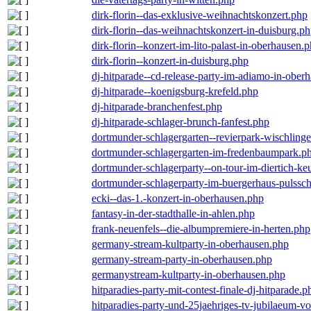
dirk-florin--das-exklusive-weihnachtskonzert.php
dirk-florin--das-weihnachtskonzert-in-duisburg.p
dirk-florin--konzert-im-lito-palast-in-oberhausen.
dirk-florin--konzert-in-duisburg.php
dj-hitparade--cd-release-party-im-adiamo-in-ober
dj-hitparade--koenigsburg-krefeld.php
dj-hitparade-branchenfest.php
dj-hitparade-schlager-brunch-fanfest.php
dortmunder-schlagergarten--revierpark-wischling
dortmunder-schlagergarten-im-fredenbaumpark.p
dortmunder-schlagerparty--on-tour-im-diertich-k
dortmunder-schlagerparty-im-buergerhaus-pulssc
ecki--das-1.-konzert-in-oberhausen.php
fantasy-in-der-stadthalle-in-ahlen.php
frank-neuenfels--die-albumpremiere-in-herten.php
germany-stream-kultparty-in-oberhausen.php
germany-stream-party-in-oberhausen.php
germanystream-kultparty-in-oberhausen.php
hitparadies-party-mit-contest-finale-dj-hitparade.p
hitparadies-party-und-25jaehriges-tv-jubilaeum