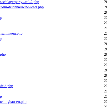
n-schlagerparty--teil-2.php
2
er-im-deichhaus-in-wesel.php
2
2
hp
2
2
2
wischlingen.php
2
hp
2
2
2
.php
2
2
2
2
2
2
nfeld.php
2
2
hp
2
luedinghausen.php
2
2