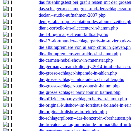
das-fruehlingsfest-bei-graf-s-reisen-mit-der-grosse
das-schlager-meetampgreet-und-der-schlagerzaub
declan--studio-aufnahmen-2007.php
denny-fabian--praesentation-des-albums-zeitlos.p
diana-sorbello-im-alleecenter-in-hamm.php
die-14.-germany-stream-kultparty.php
die-17.-dortmunder-schlagerparty-im-revierpark-
die-albumpremiere-von-al-amp-chris-in-greven.p
die-albumpremiere-von-midoo-in-hamm.php
die-carmen-nebel-show-in-muenster.php
die-germanystream-kultparty-2014-in-oberhausen
die-grosse-schlager-hitparade-in-ahlen.php
die-grosse-schlager-hitparade-xxl-in-ahlen.php
die-grosse-schlager-party-tour-in-hamm.php
die-grosse-schlager-party-tour-in-kamen.php
die-offiziellen-partyschlagercharts-in-hamm.php
die-original-kultshow-im-forsthaus-bolande-in-rei
die-original-kultshow-in-reinfeld.php
die-schlagerpiloten--das-konzert-in-oberhausen.p
die-trovatos--autogrammstunde-im-marktkauf-in-
die-vatertags-party-in-witten.php