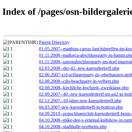
Index of /pages/osn-bildergaleri
Parent Directory
01.05.2007--matthias-carras-fanclubtreffen-im-k
01.11.2008--mallorca-abschlussparty-in-hamm.ph
01.11.2008--saisonabschlussparty-im-dorf-muenst
02.03.2008--der-42.-nrw-kuenstlertreff.php
02.06.2007-xxl-schlagerparty-iii--oberhausen-ste
02.08.2008--cdu-beachparty-in-velbert.php
02.08.2008--kirchliche-hochzeit--zweiklang.php
02.09.2007--40.-nrw-kuenstlertreff-im-a42-in-bot
02.12.2007--10-jahre-nrw-kuenstlertreff.php
04.03.2007-nrw-kuenstlertreff-in-bottrop.php
04.09.2010--popschlagerclub-kuenstlertreff-beim-
04.10.2008--mike-dee-s-original-kultshow-in-zar
04.10.2008--stadthalle-northeim.php