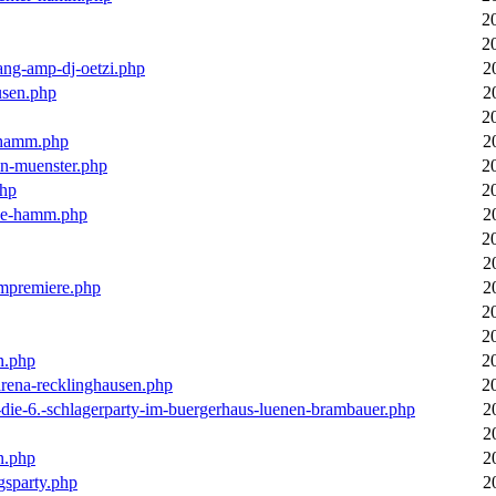
2
2
ang-amp-dj-oetzi.php
2
usen.php
2
2
n-hamm.php
2
in-muenster.php
2
php
2
nne-hamm.php
2
2
2
bumpremiere.php
2
2
2
n.php
2
arena-recklinghausen.php
2
-die-6.-schlagerparty-im-buergerhaus-luenen-brambauer.php
2
2
n.php
2
gsparty.php
2