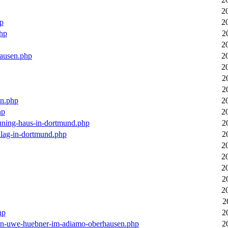
2
hp
2
php
2
2
hausen.php
2
2
2
2
en.php
2
hp
2
euning-haus-in-dortmund.php
2
hlag-in-dortmund.php
2
2
2
2
2
2
2
hp
2
-von-uwe-huebner-im-adiamo-oberhausen.php
2