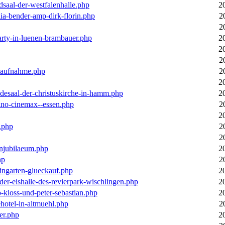
dsaal-der-westfalenhalle.php
2
ia-bender-amp-dirk-florin.php
2
2
arty-in-luenen-brambauer.php
2
2
2
m-aufnahme.php
2
2
desaal-der-christuskirche-in-hamm.php
2
ino-cinemax--essen.php
2
2
.php
2
2
enjubilaeum.php
2
hp
2
ingarten-glueckauf.php
2
der-eishalle-des-revierpark-wischlingen.php
2
o-kloss-und-peter-sebastian.php
2
ehotel-in-altmuehl.php
2
er.php
2