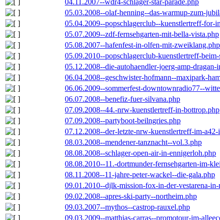
04.11.2007--wdr4-schlager-star-parade.php
05.03.2008--olaf-henning--das-warmup-zum-jubi
05.04.2009--popschlagerclub--kuenstlertreff-for-i
05.07.2009--zdf-fernsehgarten-mit-bella-vista.php
05.08.2007--hafenfest-in-olfen-mit-zweiklang.php
05.09.2010--popschlagerclub-kuenstlertreff-beim-
05.12.2008--die-autohaendler-joerg-amp-dragan-
06.04.2008--geschwister-hofmann--maxipark-ha
06.06.2009--sommerfest-downtownradio77--witt
06.07.2008--benefiz-fuer-silvana.php
07.09.2008--44.-nrw-kuenstlertreff-in-bottrop.php
07.09.2008--partyboot-beilngries.php
07.12.2008--der-letzte-nrw-kuenstlertreff-im-a42-
08.03.2008--mendener-tanznacht--vol.3.php
08.08.2008--schlager-open-air-in-ennigerloh.php
08.08.2010--11.-dortmunder-fernsehgarten-im-kle
08.11.2008--11-jahre-peter-wackel--die-gala.php
09.01.2010--djlk-mission-fox-in-der-vestarena-in
09.02.2008--apres-ski-party--northeim.php
09.03.2007--mythos--castrop-rauxel.php
09.03.2009--matthias-carras--promotour-im-alle