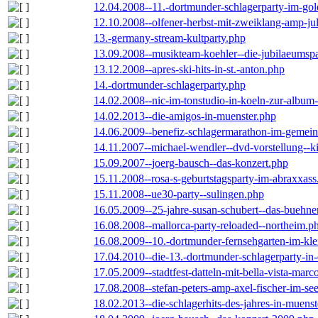
12.04.2008--11.-dortmunder-schlagerparty-im-gol
12.10.2008--olfener-herbst-mit-zweiklang-amp-jul
13.-germany-stream-kultparty.php
13.09.2008--musikteam-koehler--die-jubilaeumsp
13.12.2008--apres-ski-hits-in-st.-anton.php
14.-dortmunder-schlagerparty.php
14.02.2008--nic-im-tonstudio-in-koeln-zur-albu
14.02.2013--die-amigos-in-muenster.php
14.06.2009--benefiz-schlagermarathon-im-gemein
14.11.2007--michael-wendler--dvd-vorstellung--k
15.09.2007--joerg-bausch--das-konzert.php
15.11.2008--rosa-s-geburtstagsparty-im-abraxxass
15.11.2008--ue30-party--sulingen.php
16.05.2009--25-jahre-susan-schubert--das-buehn
16.08.2008--mallorca-party-reloaded--northeim.p
16.08.2009--10.-dortmunder-fernsehgarten-im-kle
17.04.2010--die-13.-dortmunder-schlagerparty-in-
17.05.2009--stadtfest-datteln-mit-bella-vista-marc
17.08.2008--stefan-peters-amp-axel-fischer-im-se
18.02.2013--die-schlagerhits-des-jahres-in-muenst