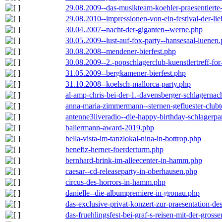
29.08.2009--das-musikteam-koehler-praesentierte
29.08.2010--impressionen-von-ein-festival-der-li
30.04.2007--nacht-der-giganten--werne.php
30.05.2009--lust-auf-fox-party--hansesaal-luenen
30.08.2008--mendener-bierfest.php
30.08.2009--2.-popschlagerclub-kuenstlertreff-fo
31.05.2009--bergkamener-bierfest.php
31.10.2008--koelsch-mallorca-party.php
al-amp-chris-bei-der-1.-davensberger-schlagerna
anna-maria-zimmermann--sternen-gefluester-clubt
antenne3liveradio--die-happy-birthday-schlagerpa
ballermann-award-2019.php
bella-vista-im-tanzlokal-nina-in-bottrop.php
benefiz-herner-foerderturm.php
bernhard-brink-im-alleecenter-in-hamm.php
caesar--cd-releaseparty-in-oberhausen.php
circus-des-horrors-in-hamm.php
danielle--die-albumpremiere-in-gronau.php
das-exclusive-privat-konzert-zur-praesentation-
das-fruehlingsfest-bei-graf-s-reisen-mit-der-grosse