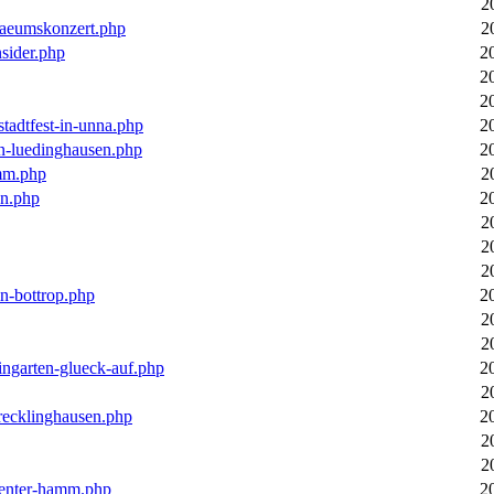
2
laeumskonzert.php
2
nsider.php
2
2
2
stadtfest-in-unna.php
2
in-luedinghausen.php
2
mm.php
2
en.php
2
2
2
2
in-bottrop.php
2
2
2
ingarten-glueck-auf.php
2
2
-recklinghausen.php
2
2
2
ecenter-hamm.php
2