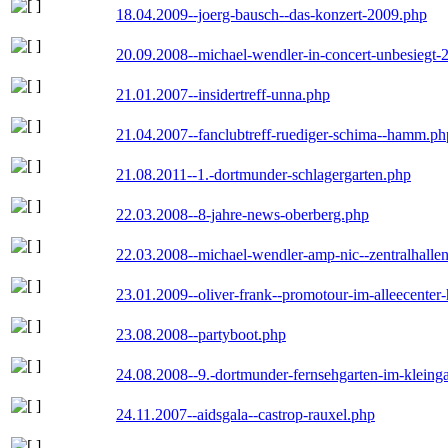
18.04.2009--joerg-bausch--das-konzert-2009.php
20.09.2008--michael-wendler-in-concert-unbesiegt-
21.01.2007--insidertreff-unna.php
21.04.2007--fanclubtreff-ruediger-schima--hamm.ph
21.08.2011--1.-dortmunder-schlagergarten.php
22.03.2008--8-jahre-news-oberberg.php
22.03.2008--michael-wendler-amp-nic--zentralhall
23.01.2009--oliver-frank--promotour-im-alleecente
23.08.2008--partyboot.php
24.08.2008--9.-dortmunder-fernsehgarten-im-kleinga
24.11.2007--aidsgala--castrop-rauxel.php