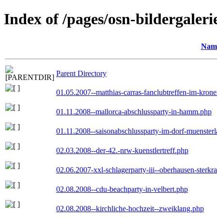
Index of /pages/osn-bildergaleri
Nam
Parent Directory
01.05.2007--matthias-carras-fanclubtreffen-im-kron
01.11.2008--mallorca-abschlussparty-in-hamm.php
01.11.2008--saisonabschlussparty-im-dorf-muenster
02.03.2008--der-42.-nrw-kuenstlertreff.php
02.06.2007-xxl-schlagerparty-iii--oberhausen-sterkr
02.08.2008--cdu-beachparty-in-velbert.php
02.08.2008--kirchliche-hochzeit--zweiklang.php