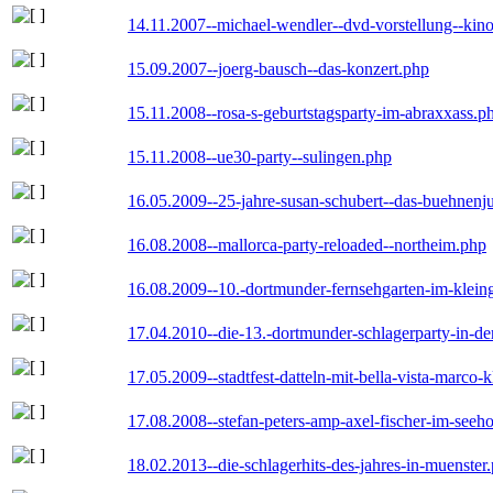
14.11.2007--michael-wendler--dvd-vorstellung--kin
15.09.2007--joerg-bausch--das-konzert.php
15.11.2008--rosa-s-geburtstagsparty-im-abraxxass.p
15.11.2008--ue30-party--sulingen.php
16.05.2009--25-jahre-susan-schubert--das-buehnenj
16.08.2008--mallorca-party-reloaded--northeim.php
16.08.2009--10.-dortmunder-fernsehgarten-im-klein
17.04.2010--die-13.-dortmunder-schlagerparty-in-der
17.05.2009--stadtfest-datteln-mit-bella-vista-marco-
17.08.2008--stefan-peters-amp-axel-fischer-im-seeho
18.02.2013--die-schlagerhits-des-jahres-in-muenster