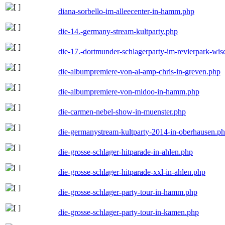
diana-sorbello-im-alleecenter-in-hamm.php
die-14.-germany-stream-kultparty.php
die-17.-dortmunder-schlagerparty-im-revierpark-wis
die-albumpremiere-von-al-amp-chris-in-greven.php
die-albumpremiere-von-midoo-in-hamm.php
die-carmen-nebel-show-in-muenster.php
die-germanystream-kultparty-2014-in-oberhausen.p
die-grosse-schlager-hitparade-in-ahlen.php
die-grosse-schlager-hitparade-xxl-in-ahlen.php
die-grosse-schlager-party-tour-in-hamm.php
die-grosse-schlager-party-tour-in-kamen.php