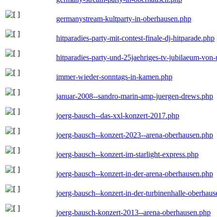
germanystream-kultparty-in-oberhausen.php
hitparadies-party-mit-contest-finale-dj-hitparade.php
hitparadies-party-und-25jaehriges-tv-jubilaeum-vo
immer-wieder-sonntags-in-kamen.php
januar-2008--sandro-marin-amp-juergen-drews.php
joerg-bausch--das-xxl-konzert-2017.php
joerg-bausch--konzert-2023--arena-oberhausen.php
joerg-bausch--konzert-im-starlight-express.php
joerg-bausch--konzert-in-der-arena-oberhausen.php
joerg-bausch--konzert-in-der-turbinenhalle-oberhau
joerg-bausch-konzert-2013--arena-oberhausen.php