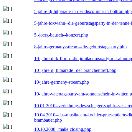
5-jahre-dj-hitparade-in-der-disco-nina-in-bottrop.php
5-jahre-foxwahn--die-geburtstagsparty-in-der-tenn
5.-joerg-bausch--konzert.php
8-jahre-germany-stream--die-geburtstagsparty.php
10-jahre-dirk-florin--die-jubilaeumsparty-mit-album
10-jahre-dj-hitparade--der-branchentreff.php
10-jahre-germany-stream.php
10-jahre-vatertagsparty-am-sonnenschein-in-witten.
10.01.2010--verleihung-des-schlager-saphir--vestar
10.04.2010--das-musikteam-koehler-praesentierte-di
brambauer.php
10.10.2008--malle-closing.php