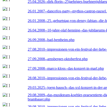
25.04.2026--dirk-florin--25jaehriges-buehnenjublaeu
26.01.2007--dancefox-party--mythos-castrop-rauxel
26.01.2008--25.-geburtstag-von-denny-fabian--die-fei
26.04.2008--10-jahre-olaf-henning--das-jubilaeums-
26.09.2008--bad-bentheim.php
27.08.2010--impressionen-von-ein-festival-der-lieb
27.09.2008--arnsberger-oktoberfest.php
27.09.2008--marco-kloss--das-konzert-in-marl.php
28.08.2010--impressionen-von-ein-festival-der-lieb
29.03.2025--joerg-bausch--das-xxl-konzert-in-der-a
29.08.2009--das-musikteam-koehler-praesentierte-di
brambauer.php
29.08.2010--impressionen-von-ein-festival-der-lieb