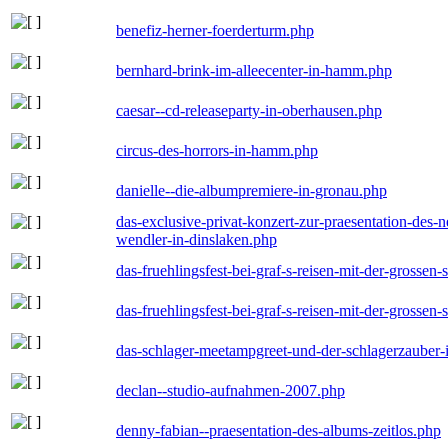
benefiz-herner-foerderturm.php
bernhard-brink-im-alleecenter-in-hamm.php
caesar--cd-releaseparty-in-oberhausen.php
circus-des-horrors-in-hamm.php
danielle--die-albumpremiere-in-gronau.php
das-exclusive-privat-konzert-zur-praesentation-des
wendler-in-dinslaken.php
das-fruehlingsfest-bei-graf-s-reisen-mit-der-grossen-
das-fruehlingsfest-bei-graf-s-reisen-mit-der-grossen-
das-schlager-meetampgreet-und-der-schlagerzauber-
declan--studio-aufnahmen-2007.php
denny-fabian--praesentation-des-albums-zeitlos.php