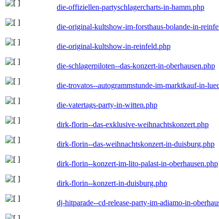
die-offiziellen-partyschlagercharts-in-hamm.php
die-original-kultshow-im-forsthaus-bolande-in-reinf
die-original-kultshow-in-reinfeld.php
die-schlagerpiloten--das-konzert-in-oberhausen.php
die-trovatos--autogrammstunde-im-marktkauf-in-lu
die-vatertags-party-in-witten.php
dirk-florin--das-exklusive-weihnachtskonzert.php
dirk-florin--das-weihnachtskonzert-in-duisburg.php
dirk-florin--konzert-im-lito-palast-in-oberhausen.php
dirk-florin--konzert-in-duisburg.php
dj-hitparade--cd-release-party-im-adiamo-in-oberha