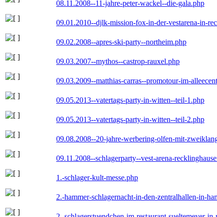
08.11.2008--11-jahre-peter-wackel--die-gala.php
09.01.2010--djlk-mission-fox-in-der-vestarena-in-re
09.02.2008--apres-ski-party--northeim.php
09.03.2007--mythos--castrop-rauxel.php
09.03.2009--matthias-carras--promotour-im-alleece
09.05.2013--vatertags-party-in-witten--teil-1.php
09.05.2013--vatertags-party-in-witten--teil-2.php
09.08.2008--20-jahre-werbering-olfen-mit-zweiklan
09.11.2008--schlagerparty--vest-arena-recklinghaus
1.-schlager-kult-messe.php
2.-hammer-schlagernacht-in-den-zentralhallen-in-h
2.-schlagerstuendchen-im-restaurant-sueltemeyer-in