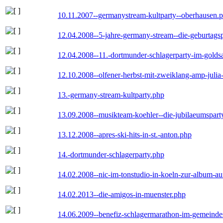
10.11.2007--germanystream-kultparty--oberhausen.
12.04.2008--5-jahre-germany-stream--die-geburtags
12.04.2008--11.-dortmunder-schlagerparty-im-goldsa
12.10.2008--olfener-herbst-mit-zweiklang-amp-julia
13.-germany-stream-kultparty.php
13.09.2008--musikteam-koehler--die-jubilaeumspart
13.12.2008--apres-ski-hits-in-st.-anton.php
14.-dortmunder-schlagerparty.php
14.02.2008--nic-im-tonstudio-in-koeln-zur-album-a
14.02.2013--die-amigos-in-muenster.php
14.06.2009--benefiz-schlagermarathon-im-gemeindes