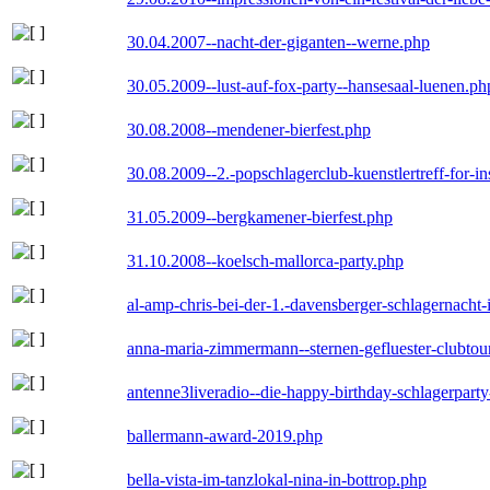
30.04.2007--nacht-der-giganten--werne.php
30.05.2009--lust-auf-fox-party--hansesaal-luenen.ph
30.08.2008--mendener-bierfest.php
30.08.2009--2.-popschlagerclub-kuenstlertreff-for-i
31.05.2009--bergkamener-bierfest.php
31.10.2008--koelsch-mallorca-party.php
al-amp-chris-bei-der-1.-davensberger-schlagernacht
anna-maria-zimmermann--sternen-gefluester-clubtou
antenne3liveradio--die-happy-birthday-schlagerpart
ballermann-award-2019.php
bella-vista-im-tanzlokal-nina-in-bottrop.php