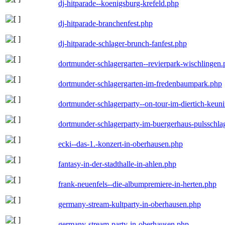
dj-hitparade--koenigsburg-krefeld.php
dj-hitparade-branchenfest.php
dj-hitparade-schlager-brunch-fanfest.php
dortmunder-schlagergarten--revierpark-wischlingen
dortmunder-schlagergarten-im-fredenbaumpark.php
dortmunder-schlagerparty--on-tour-im-diertich-keu
dortmunder-schlagerparty-im-buergerhaus-pulsschla
ecki--das-1.-konzert-in-oberhausen.php
fantasy-in-der-stadthalle-in-ahlen.php
frank-neuenfels--die-albumpremiere-in-herten.php
germany-stream-kultparty-in-oberhausen.php
germany-stream-party-in-oberhausen.php