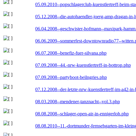
05.09.2010--popschlagerclub-kuenstlertreff-beim-sta
05.12.2008--die-autohaendler-joerg-amp-dragan-in-
06.04.2008--geschwister-hofmann--maxipark-hamm
06.06.2009--sommerfest-downtownradio77--witten.
06.07.2008--benefiz-fuer-silvana.php
07.09.2008--44.-nrw-kuenstlertreff-in-bottrop.php
07.09.2008--partyboot-beilngries.php
07.12.2008--der-letzte-nrw-kuenstlertreff-im-a42-in-
08.03.2008--mendener-tanznacht--vol.3.php
08.08.2008--schlager-open-air-in-ennigerloh.php
08.08.2010--11.-dortmunder-fernsehgarten-im-klein