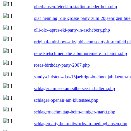
oberhausen-feiert-im-stadion-niederrhein.php
olaf-henning--die-grosse-party-zum-20jaehrigen-bu
olli-ole--apres-ski-party-in-ascheberg.php
original-kultshow--die-jubilaeumsparty-in-reinfeld.p
rene-kretschmer--die-albumpremiere-in-hamm.php
rosas-birthday-party-2007.php
sandy-christen--das-15jaehrige-buehnenjubilaeum-m
schlager-am-see-am-silbersee-in-haltern.php
schlager-openair-am-klutensee.php
schlagernachmittag-beim-enniger-markt.php
schlagerparty-bei-mittwochs-in-luedinghausen.php