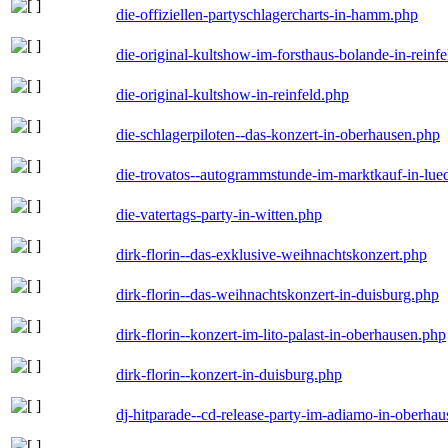
die-offiziellen-partyschlagercharts-in-hamm.php
die-original-kultshow-im-forsthaus-bolande-in-reinf
die-original-kultshow-in-reinfeld.php
die-schlagerpiloten--das-konzert-in-oberhausen.php
die-trovatos--autogrammstunde-im-marktkauf-in-lu
die-vatertags-party-in-witten.php
dirk-florin--das-exklusive-weihnachtskonzert.php
dirk-florin--das-weihnachtskonzert-in-duisburg.php
dirk-florin--konzert-im-lito-palast-in-oberhausen.php
dirk-florin--konzert-in-duisburg.php
dj-hitparade--cd-release-party-im-adiamo-in-oberha