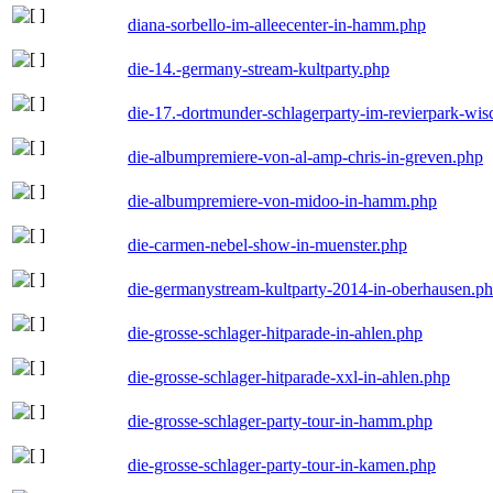
diana-sorbello-im-alleecenter-in-hamm.php
die-14.-germany-stream-kultparty.php
die-17.-dortmunder-schlagerparty-im-revierpark-wis
die-albumpremiere-von-al-amp-chris-in-greven.php
die-albumpremiere-von-midoo-in-hamm.php
die-carmen-nebel-show-in-muenster.php
die-germanystream-kultparty-2014-in-oberhausen.p
die-grosse-schlager-hitparade-in-ahlen.php
die-grosse-schlager-hitparade-xxl-in-ahlen.php
die-grosse-schlager-party-tour-in-hamm.php
die-grosse-schlager-party-tour-in-kamen.php