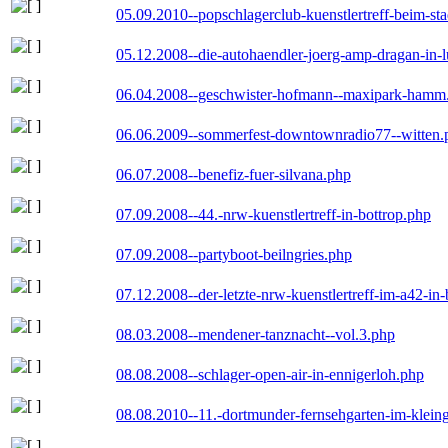
05.09.2010--popschlagerclub-kuenstlertreff-beim-sta
05.12.2008--die-autohaendler-joerg-amp-dragan-in-
06.04.2008--geschwister-hofmann--maxipark-hamm
06.06.2009--sommerfest-downtownradio77--witten.
06.07.2008--benefiz-fuer-silvana.php
07.09.2008--44.-nrw-kuenstlertreff-in-bottrop.php
07.09.2008--partyboot-beilngries.php
07.12.2008--der-letzte-nrw-kuenstlertreff-im-a42-in-
08.03.2008--mendener-tanznacht--vol.3.php
08.08.2008--schlager-open-air-in-ennigerloh.php
08.08.2010--11.-dortmunder-fernsehgarten-im-klein