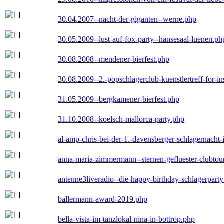
30.04.2007--nacht-der-giganten--werne.php
30.05.2009--lust-auf-fox-party--hansesaal-luenen.ph
30.08.2008--mendener-bierfest.php
30.08.2009--2.-popschlagerclub-kuenstlertreff-for-i
31.05.2009--bergkamener-bierfest.php
31.10.2008--koelsch-mallorca-party.php
al-amp-chris-bei-der-1.-davensberger-schlagernacht
anna-maria-zimmermann--sternen-gefluester-clubtou
antenne3liveradio--die-happy-birthday-schlagerpart
ballermann-award-2019.php
bella-vista-im-tanzlokal-nina-in-bottrop.php