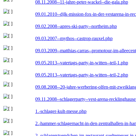
08.11.2008--11-jahre-peter-wackel--die-gala.php
09.01.2010--djlk-mission-fox-in-der-vestarena-in-re
09.02.2008--apres-ski-party--northeim.php
09.03.2007--mythos--castrop-rauxel.php
09.03.2009--matthias-carras--promotour-im-alleece
09.05.2013--vatertags-party-in-witten--teil-1.php
09.05.2013--vatertags-party-in-witten--teil-2.php
09.08.2008--20-jahre-werbering-olfen-mit-zweiklan
09.11.2008--schlagerparty--vest-arena-recklinghaus
1.-schlager-kult-messe.php
2.-hammer-schlagernacht-in-den-zentralhallen-in-h
2.-schlagerstuendchen-im-restaurant-sueltemeyer-in