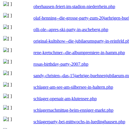
oberhausen-feiert-im-stadion-niederrhein.php
olaf-henning--die-grosse-party-zum-20jaehrigen-bu
olli-ole--apres-ski-party-in-ascheberg.php
original-kultshow--die-jubilaeumsparty-in-reinfeld.p
rene-kretschmer--die-albumpremiere-in-hamm.php
rosas-birthday-party-2007.php
sandy-christen--das-15jaehrige-buehnenjubilaeum-m
schlager-am-see-am-silbersee-in-haltern.php
schlager-openair-am-klutensee.php
schlagernachmittag-beim-enniger-markt.php
schlagerparty-bei-mittwochs-in-luedinghausen.php