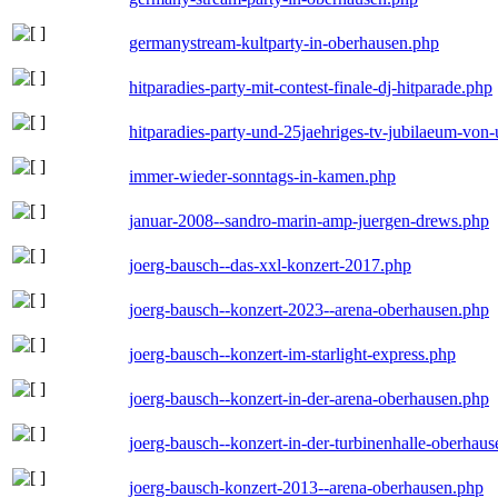
germanystream-kultparty-in-oberhausen.php
hitparadies-party-mit-contest-finale-dj-hitparade.php
hitparadies-party-und-25jaehriges-tv-jubilaeum-vo
immer-wieder-sonntags-in-kamen.php
januar-2008--sandro-marin-amp-juergen-drews.php
joerg-bausch--das-xxl-konzert-2017.php
joerg-bausch--konzert-2023--arena-oberhausen.php
joerg-bausch--konzert-im-starlight-express.php
joerg-bausch--konzert-in-der-arena-oberhausen.php
joerg-bausch--konzert-in-der-turbinenhalle-oberhau
joerg-bausch-konzert-2013--arena-oberhausen.php