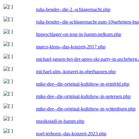
julia-bender--die-2.-schlagernacht.php
julia-bender--die-schlagernacht-zum-10jaehrigen-b
lippeschlager-on-tour-in-hamm-pelkum.php
marco-kloss--das-konzert-2017.php
michael-jansen-bei-der-apres-ski-party-in-ascheberg
michael-ulm--konzert-in-oberhausen.php
mike-dee--die-original-kultshow-in-reinfeld.php
mike-dee--die-original-kultshow-in-uetersen.php
mike-dee--die-original-kultshow-in-wittenburg.php
musikstadl-in-hamm.php
noel-terhorst--das-konzert-2023.php