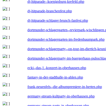
dj-hitparade--koenigsburg-krefeld.php
dj-hitparade-branchenfest.php
dj-hitparade-schlager-brunch-fanfest.php
dortmunder-schlagergarten--revierpark-wischlingen
dortmunder-schlagergarten-im-fredenbaumpark.php
dortmunder-schlagerparty--on-tour-im-diertich-keu
dortmunder-schlagerparty-im-buergerhaus-pulsschla
ecki--das-1.-konzert-in-oberhausen.php
fantasy-in-der-stadthalle-in-ahlen.php
frank-neuenfels--die-albumpremiere-in-herten.php
germany-stream-kultparty-in-oberhausen.php
germany-stream-party-in-oberhausen.php