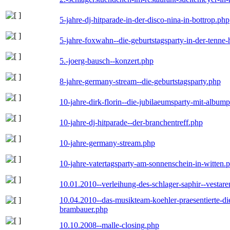
5-jahre-dj-hitparade-in-der-disco-nina-in-bottrop.php
5-jahre-foxwahn--die-geburtstagsparty-in-der-tenn
5.-joerg-bausch--konzert.php
8-jahre-germany-stream--die-geburtstagsparty.php
10-jahre-dirk-florin--die-jubilaeumsparty-mit-album
10-jahre-dj-hitparade--der-branchentreff.php
10-jahre-germany-stream.php
10-jahre-vatertagsparty-am-sonnenschein-in-witten.
10.01.2010--verleihung-des-schlager-saphir--vestar
10.04.2010--das-musikteam-koehler-praesentierte-di
brambauer.php
10.10.2008--malle-closing.php