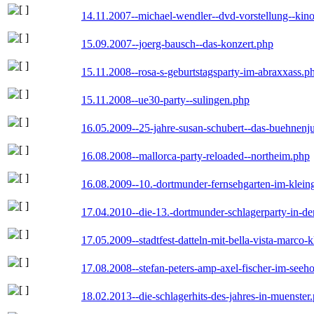
14.11.2007--michael-wendler--dvd-vorstellung--kin
15.09.2007--joerg-bausch--das-konzert.php
15.11.2008--rosa-s-geburtstagsparty-im-abraxxass.p
15.11.2008--ue30-party--sulingen.php
16.05.2009--25-jahre-susan-schubert--das-buehnenj
16.08.2008--mallorca-party-reloaded--northeim.php
16.08.2009--10.-dortmunder-fernsehgarten-im-klein
17.04.2010--die-13.-dortmunder-schlagerparty-in-der
17.05.2009--stadtfest-datteln-mit-bella-vista-marco-
17.08.2008--stefan-peters-amp-axel-fischer-im-seeho
18.02.2013--die-schlagerhits-des-jahres-in-muenster