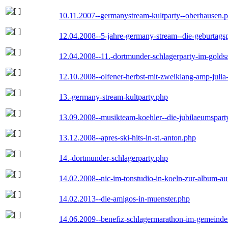
10.11.2007--germanystream-kultparty--oberhausen.
12.04.2008--5-jahre-germany-stream--die-geburtags
12.04.2008--11.-dortmunder-schlagerparty-im-goldsa
12.10.2008--olfener-herbst-mit-zweiklang-amp-julia
13.-germany-stream-kultparty.php
13.09.2008--musikteam-koehler--die-jubilaeumspart
13.12.2008--apres-ski-hits-in-st.-anton.php
14.-dortmunder-schlagerparty.php
14.02.2008--nic-im-tonstudio-in-koeln-zur-album-a
14.02.2013--die-amigos-in-muenster.php
14.06.2009--benefiz-schlagermarathon-im-gemeindes