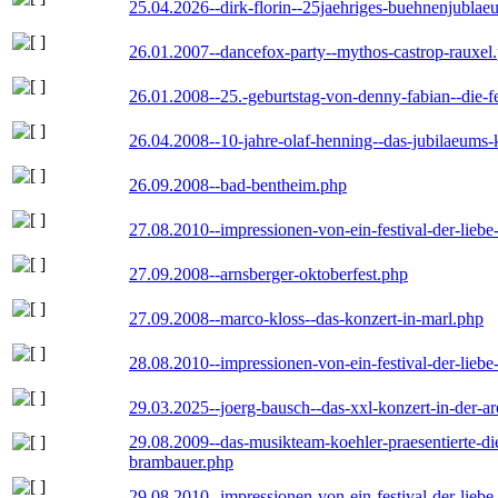
25.04.2026--dirk-florin--25jaehriges-buehnenjublaeu
26.01.2007--dancefox-party--mythos-castrop-rauxel
26.01.2008--25.-geburtstag-von-denny-fabian--die-fei
26.04.2008--10-jahre-olaf-henning--das-jubilaeums-
26.09.2008--bad-bentheim.php
27.08.2010--impressionen-von-ein-festival-der-lieb
27.09.2008--arnsberger-oktoberfest.php
27.09.2008--marco-kloss--das-konzert-in-marl.php
28.08.2010--impressionen-von-ein-festival-der-lieb
29.03.2025--joerg-bausch--das-xxl-konzert-in-der-a
29.08.2009--das-musikteam-koehler-praesentierte-di
brambauer.php
29.08.2010--impressionen-von-ein-festival-der-lieb