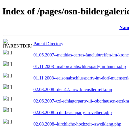
Index of /pages/osn-bildergaleri
Nam
Parent Directory
01.05.2007--matthias-carras-fanclubtreffen-im-kron
01.11.2008--mallorca-abschlussparty-in-hamm.php
01.11.2008--saisonabschlussparty-im-dorf-muenster
02.03.2008--der-42.-nrw-kuenstlertreff.php
02.06.2007-xxl-schlagerparty-iii--oberhausen-sterkr
02.08.2008--cdu-beachparty-in-velbert.php
02.08.2008--kirchliche-hochzeit--zweiklang.php