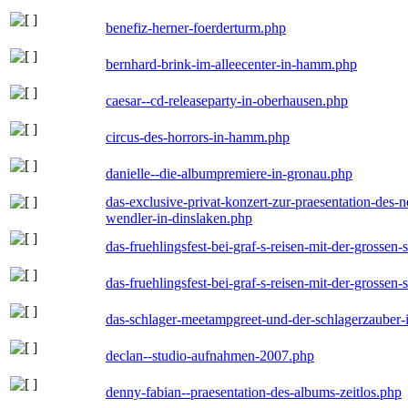
benefiz-herner-foerderturm.php
bernhard-brink-im-alleecenter-in-hamm.php
caesar--cd-releaseparty-in-oberhausen.php
circus-des-horrors-in-hamm.php
danielle--die-albumpremiere-in-gronau.php
das-exclusive-privat-konzert-zur-praesentation-des
wendler-in-dinslaken.php
das-fruehlingsfest-bei-graf-s-reisen-mit-der-grossen-
das-fruehlingsfest-bei-graf-s-reisen-mit-der-grossen-
das-schlager-meetampgreet-und-der-schlagerzauber-
declan--studio-aufnahmen-2007.php
denny-fabian--praesentation-des-albums-zeitlos.php