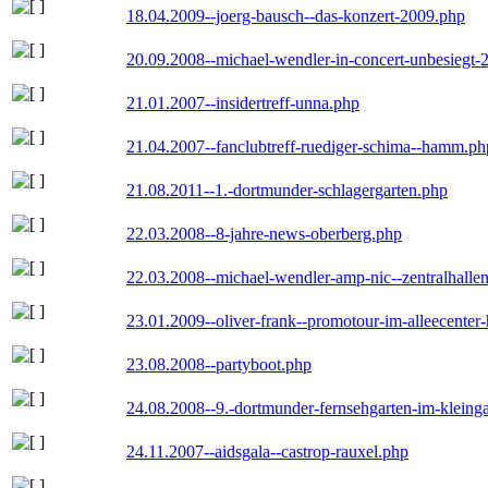
18.04.2009--joerg-bausch--das-konzert-2009.php
20.09.2008--michael-wendler-in-concert-unbesiegt-
21.01.2007--insidertreff-unna.php
21.04.2007--fanclubtreff-ruediger-schima--hamm.ph
21.08.2011--1.-dortmunder-schlagergarten.php
22.03.2008--8-jahre-news-oberberg.php
22.03.2008--michael-wendler-amp-nic--zentralhall
23.01.2009--oliver-frank--promotour-im-alleecente
23.08.2008--partyboot.php
24.08.2008--9.-dortmunder-fernsehgarten-im-kleinga
24.11.2007--aidsgala--castrop-rauxel.php