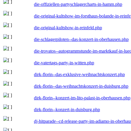
die-offiziellen-partyschlagercharts-in-hamm.php
die-original-kultshow-im-forsthaus-bolande-in-reinf
die-original-kultshow-in-reinfeld.php
die-schlagerpiloten--das-konzert-in-oberhausen.php
die-trovatos--autogrammstunde-im-marktkauf-in-lu
die-vatertags-party-in-witten.php
dirk-florin--das-exklusive-weihnachtskonzert.php
dirk-florin--das-weihnachtskonzert-in-duisburg.php
dirk-florin--konzert-im-lito-palast-in-oberhausen.php
dirk-florin--konzert-in-duisburg.php
dj-hitparade--cd-release-party-im-adiamo-in-oberha