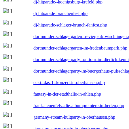
dj-hitparade--koenigsburg-krefeld.php
dj-hitparade-branchenfest.php
dj-hitparade-schlager-brunch-fanfest.php
dortmunder-schlagergarten--revierpark-wischlingen
dortmunder-schlagergarten-im-fredenbaumpark.php
dortmunder-schlagerparty--on-tour-im-diertich-keu
dortmunder-schlagerparty-im-buergerhaus-pulsschla
ecki--das-1.-konzert-in-oberhausen.php
fantasy-in-der-stadthalle-in-ahlen.php
frank-neuenfels--die-albumpremiere-in-herten.php
germany-stream-kultparty-in-oberhausen.php
germany-stream-party-in-oberhausen.php