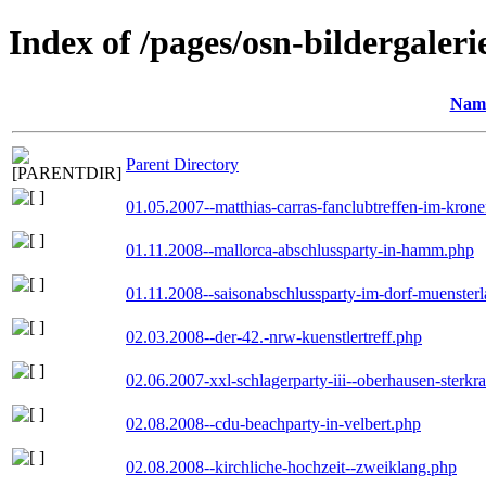
Index of /pages/osn-bildergaleri
Nam
Parent Directory
01.05.2007--matthias-carras-fanclubtreffen-im-kron
01.11.2008--mallorca-abschlussparty-in-hamm.php
01.11.2008--saisonabschlussparty-im-dorf-muenster
02.03.2008--der-42.-nrw-kuenstlertreff.php
02.06.2007-xxl-schlagerparty-iii--oberhausen-sterkr
02.08.2008--cdu-beachparty-in-velbert.php
02.08.2008--kirchliche-hochzeit--zweiklang.php