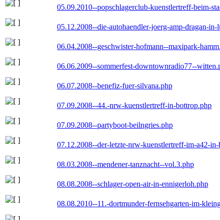
05.09.2010--popschlagerclub-kuenstlertreff-beim-sta
05.12.2008--die-autohaendler-joerg-amp-dragan-in-
06.04.2008--geschwister-hofmann--maxipark-hamm
06.06.2009--sommerfest-downtownradio77--witten.
06.07.2008--benefiz-fuer-silvana.php
07.09.2008--44.-nrw-kuenstlertreff-in-bottrop.php
07.09.2008--partyboot-beilngries.php
07.12.2008--der-letzte-nrw-kuenstlertreff-im-a42-in-
08.03.2008--mendener-tanznacht--vol.3.php
08.08.2008--schlager-open-air-in-ennigerloh.php
08.08.2010--11.-dortmunder-fernsehgarten-im-klein