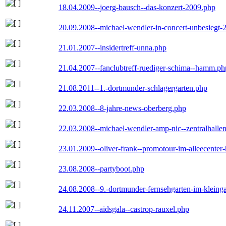
18.04.2009--joerg-bausch--das-konzert-2009.php
20.09.2008--michael-wendler-in-concert-unbesiegt-
21.01.2007--insidertreff-unna.php
21.04.2007--fanclubtreff-ruediger-schima--hamm.ph
21.08.2011--1.-dortmunder-schlagergarten.php
22.03.2008--8-jahre-news-oberberg.php
22.03.2008--michael-wendler-amp-nic--zentralhall
23.01.2009--oliver-frank--promotour-im-alleecente
23.08.2008--partyboot.php
24.08.2008--9.-dortmunder-fernsehgarten-im-kleinga
24.11.2007--aidsgala--castrop-rauxel.php