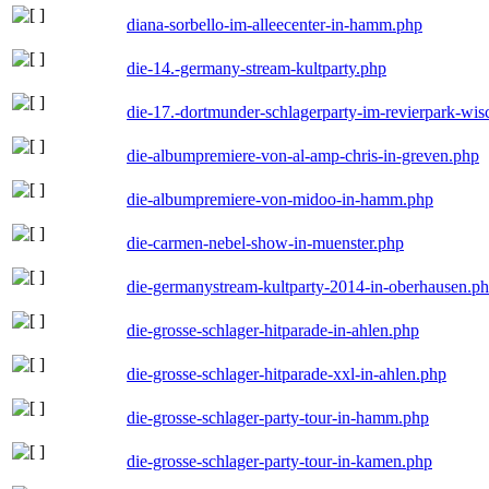
diana-sorbello-im-alleecenter-in-hamm.php
die-14.-germany-stream-kultparty.php
die-17.-dortmunder-schlagerparty-im-revierpark-wis
die-albumpremiere-von-al-amp-chris-in-greven.php
die-albumpremiere-von-midoo-in-hamm.php
die-carmen-nebel-show-in-muenster.php
die-germanystream-kultparty-2014-in-oberhausen.p
die-grosse-schlager-hitparade-in-ahlen.php
die-grosse-schlager-hitparade-xxl-in-ahlen.php
die-grosse-schlager-party-tour-in-hamm.php
die-grosse-schlager-party-tour-in-kamen.php