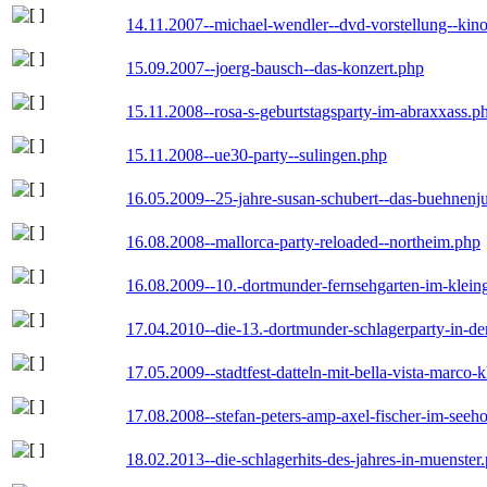
14.11.2007--michael-wendler--dvd-vorstellung--kin
15.09.2007--joerg-bausch--das-konzert.php
15.11.2008--rosa-s-geburtstagsparty-im-abraxxass.p
15.11.2008--ue30-party--sulingen.php
16.05.2009--25-jahre-susan-schubert--das-buehnenj
16.08.2008--mallorca-party-reloaded--northeim.php
16.08.2009--10.-dortmunder-fernsehgarten-im-klein
17.04.2010--die-13.-dortmunder-schlagerparty-in-der
17.05.2009--stadtfest-datteln-mit-bella-vista-marco-
17.08.2008--stefan-peters-amp-axel-fischer-im-seeho
18.02.2013--die-schlagerhits-des-jahres-in-muenster