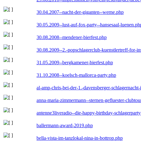
30.04.2007--nacht-der-giganten--werne.php
30.05.2009--lust-auf-fox-party--hansesaal-luenen.ph
30.08.2008--mendener-bierfest.php
30.08.2009--2.-popschlagerclub-kuenstlertreff-for-i
31.05.2009--bergkamener-bierfest.php
31.10.2008--koelsch-mallorca-party.php
al-amp-chris-bei-der-1.-davensberger-schlagernacht
anna-maria-zimmermann--sternen-gefluester-clubtou
antenne3liveradio--die-happy-birthday-schlagerpart
ballermann-award-2019.php
bella-vista-im-tanzlokal-nina-in-bottrop.php