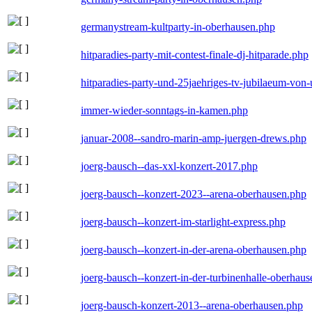
germanystream-kultparty-in-oberhausen.php
hitparadies-party-mit-contest-finale-dj-hitparade.php
hitparadies-party-und-25jaehriges-tv-jubilaeum-vo
immer-wieder-sonntags-in-kamen.php
januar-2008--sandro-marin-amp-juergen-drews.php
joerg-bausch--das-xxl-konzert-2017.php
joerg-bausch--konzert-2023--arena-oberhausen.php
joerg-bausch--konzert-im-starlight-express.php
joerg-bausch--konzert-in-der-arena-oberhausen.php
joerg-bausch--konzert-in-der-turbinenhalle-oberhau
joerg-bausch-konzert-2013--arena-oberhausen.php