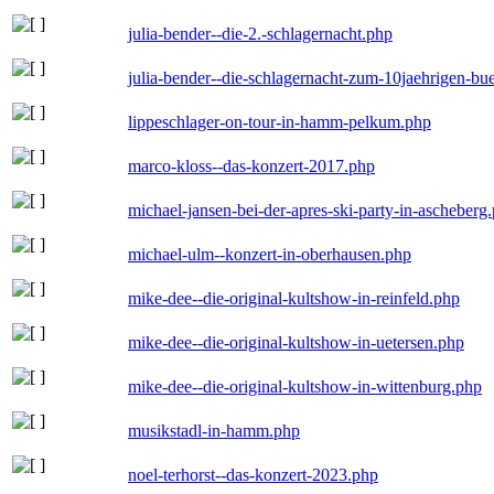
julia-bender--die-2.-schlagernacht.php
julia-bender--die-schlagernacht-zum-10jaehrigen-b
lippeschlager-on-tour-in-hamm-pelkum.php
marco-kloss--das-konzert-2017.php
michael-jansen-bei-der-apres-ski-party-in-ascheberg
michael-ulm--konzert-in-oberhausen.php
mike-dee--die-original-kultshow-in-reinfeld.php
mike-dee--die-original-kultshow-in-uetersen.php
mike-dee--die-original-kultshow-in-wittenburg.php
musikstadl-in-hamm.php
noel-terhorst--das-konzert-2023.php