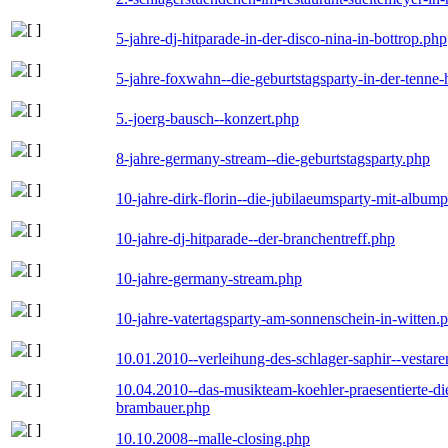
5-jahre-dj-hitparade-in-der-disco-nina-in-bottrop.php
5-jahre-foxwahn--die-geburtstagsparty-in-der-tenn
5.-joerg-bausch--konzert.php
8-jahre-germany-stream--die-geburtstagsparty.php
10-jahre-dirk-florin--die-jubilaeumsparty-mit-album
10-jahre-dj-hitparade--der-branchentreff.php
10-jahre-germany-stream.php
10-jahre-vatertagsparty-am-sonnenschein-in-witten.
10.01.2010--verleihung-des-schlager-saphir--vestar
10.04.2010--das-musikteam-koehler-praesentierte-di
brambauer.php
10.10.2008--malle-closing.php