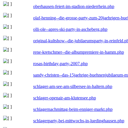
oberhausen-feiert-im-stadion-niederrhein.php
olaf-henning--die-grosse-party-zum-20jaehrigen-bu
olli-ole--apres-ski-party-in-ascheberg.php
original-kultshow--die-jubilaeumsparty-in-reinfeld.p
rene-kretschmer--die-albumpremiere-in-hamm.php
rosas-birthday-party-2007.php
sandy-christen--das-15jaehrige-buehnenjubilaeum-m
schlager-am-see-am-silbersee-in-haltern.php
schlager-openair-am-klutensee.php
schlagernachmittag-beim-enniger-markt.php
schlagerparty-bei-mittwochs-in-luedinghausen.php