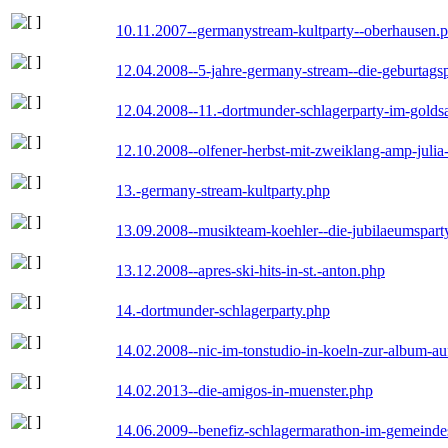
10.11.2007--germanystream-kultparty--oberhausen.
12.04.2008--5-jahre-germany-stream--die-geburtags
12.04.2008--11.-dortmunder-schlagerparty-im-goldsa
12.10.2008--olfener-herbst-mit-zweiklang-amp-julia
13.-germany-stream-kultparty.php
13.09.2008--musikteam-koehler--die-jubilaeumspart
13.12.2008--apres-ski-hits-in-st.-anton.php
14.-dortmunder-schlagerparty.php
14.02.2008--nic-im-tonstudio-in-koeln-zur-album-a
14.02.2013--die-amigos-in-muenster.php
14.06.2009--benefiz-schlagermarathon-im-gemeindes