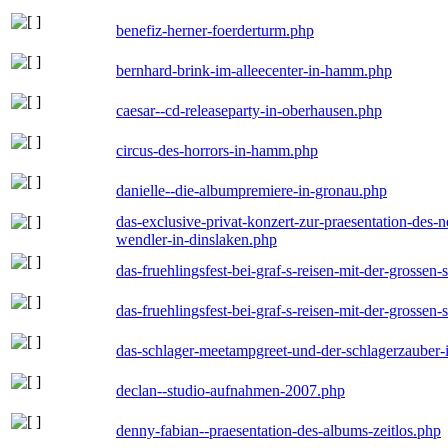
benefiz-herner-foerderturm.php
bernhard-brink-im-alleecenter-in-hamm.php
caesar--cd-releaseparty-in-oberhausen.php
circus-des-horrors-in-hamm.php
danielle--die-albumpremiere-in-gronau.php
das-exclusive-privat-konzert-zur-praesentation-des
wendler-in-dinslaken.php
das-fruehlingsfest-bei-graf-s-reisen-mit-der-grossen-
das-fruehlingsfest-bei-graf-s-reisen-mit-der-grossen-
das-schlager-meetampgreet-und-der-schlagerzauber-
declan--studio-aufnahmen-2007.php
denny-fabian--praesentation-des-albums-zeitlos.php