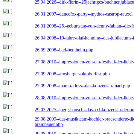
25.04.2026--dirk-florin--25jaehriges-buehnenjublaeu
26.01.2007--dancefox-party--mythos-castrop-rauxel
26.01.2008--25.-geburtstag-von-denny-fabian--die-fei
26.04.2008--10-jahre-olaf-henning--das-jubilaeums-
26.09.2008--bad-bentheim.php
27.08.2010--impressionen-von-ein-festival-der-lieb
27.09.2008--arnsberger-oktoberfest.php
27.09.2008--marco-kloss--das-konzert-in-marl.php
28.08.2010--impressionen-von-ein-festival-der-lieb
29.03.2025--joerg-bausch--das-xxl-konzert-in-der-a
29.08.2009--das-musikteam-koehler-praesentierte-di
brambauer.php
29.08.2010--impressionen-von-ein-festival-der-lieb