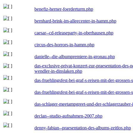
benefiz-herner-foerderturm.php
bernhard-brink-im-alleecenter-in-hamm.php
caesar--cd-releaseparty-in-oberhausen.php
circus-des-horrors-in-hamm.php
danielle--die-albumpremiere-in-gronau.php
das-exclusive-privat-konzert-zur-praesentation-des
wendler-in-dinslaken.php
das-fruehlingsfest-bei-graf-s-reisen-mit-der-grossen-
das-fruehlingsfest-bei-graf-s-reisen-mit-der-grossen-
das-schlager-meetampgreet-und-der-schlagerzauber-
declan--studio-aufnahmen-2007.php
denny-fabian--praesentation-des-albums-zeitlos.php