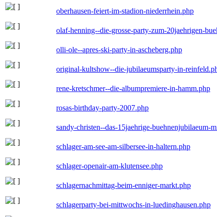
oberhausen-feiert-im-stadion-niederrhein.php
olaf-henning--die-grosse-party-zum-20jaehrigen-bu
olli-ole--apres-ski-party-in-ascheberg.php
original-kultshow--die-jubilaeumsparty-in-reinfeld.p
rene-kretschmer--die-albumpremiere-in-hamm.php
rosas-birthday-party-2007.php
sandy-christen--das-15jaehrige-buehnenjubilaeum-m
schlager-am-see-am-silbersee-in-haltern.php
schlager-openair-am-klutensee.php
schlagernachmittag-beim-enniger-markt.php
schlagerparty-bei-mittwochs-in-luedinghausen.php