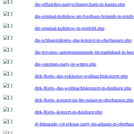
die-offiziellen-partyschlagercharts-in-hamm.php
die-original-kultshow-im-forsthaus-bolande-in-reinf
die-original-kultshow-in-reinfeld.php
die-schlagerpiloten--das-konzert-in-oberhausen.php
die-trovatos--autogrammstunde-im-marktkauf-in-lu
die-vatertags-party-in-witten.php
dirk-florin--das-exklusive-weihnachtskonzert.php
dirk-florin--das-weihnachtskonzert-in-duisburg.php
dirk-florin--konzert-im-lito-palast-in-oberhausen.php
dirk-florin--konzert-in-duisburg.php
dj-hitparade--cd-release-party-im-adiamo-in-oberha