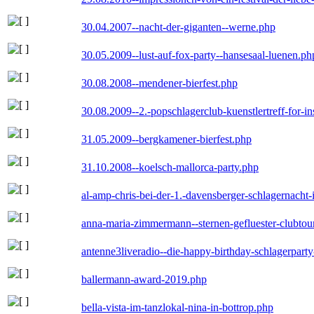
30.04.2007--nacht-der-giganten--werne.php
30.05.2009--lust-auf-fox-party--hansesaal-luenen.ph
30.08.2008--mendener-bierfest.php
30.08.2009--2.-popschlagerclub-kuenstlertreff-for-i
31.05.2009--bergkamener-bierfest.php
31.10.2008--koelsch-mallorca-party.php
al-amp-chris-bei-der-1.-davensberger-schlagernacht
anna-maria-zimmermann--sternen-gefluester-clubtou
antenne3liveradio--die-happy-birthday-schlagerpart
ballermann-award-2019.php
bella-vista-im-tanzlokal-nina-in-bottrop.php