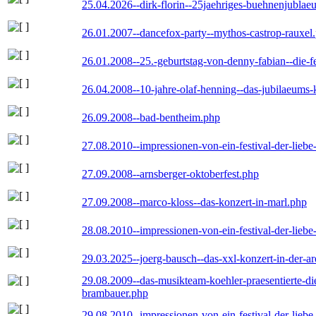
25.04.2026--dirk-florin--25jaehriges-buehnenjublaeu
26.01.2007--dancefox-party--mythos-castrop-rauxel
26.01.2008--25.-geburtstag-von-denny-fabian--die-fei
26.04.2008--10-jahre-olaf-henning--das-jubilaeums-
26.09.2008--bad-bentheim.php
27.08.2010--impressionen-von-ein-festival-der-lieb
27.09.2008--arnsberger-oktoberfest.php
27.09.2008--marco-kloss--das-konzert-in-marl.php
28.08.2010--impressionen-von-ein-festival-der-lieb
29.03.2025--joerg-bausch--das-xxl-konzert-in-der-a
29.08.2009--das-musikteam-koehler-praesentierte-di
brambauer.php
29.08.2010--impressionen-von-ein-festival-der-lieb