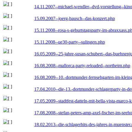
14.11.2007--michael-wendler--dvd-vorstellung--kin
15.09.2007--joerg-bausch--das-konzert.php
15.11.2008--rosa-s-geburtstagsparty-im-abraxxass.p
15.11.2008--ue30-party--sulingen.php
16.05.2009--25-jahre-susan-schubert--das-buehnenj
16.08.2008--mallorca-party-reloaded--northeim.php
16.08.2009--10.-dortmunder-fernsehgarten-im-klein
17.04.2010--die-13.-dortmunder-schlagerparty-in-der
17.05.2009--stadtfest-datteln-mit-bella-vista-marco-
17.08.2008--stefan-peters-amp-axel-fischer-im-seeho
18.02.2013--die-schlagerhits-des-jahres-in-muenster