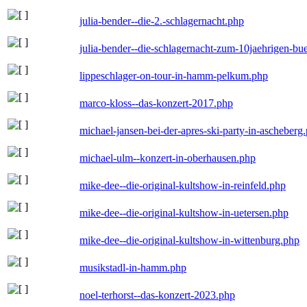
julia-bender--die-2.-schlagernacht.php
julia-bender--die-schlagernacht-zum-10jaehrigen-b
lippeschlager-on-tour-in-hamm-pelkum.php
marco-kloss--das-konzert-2017.php
michael-jansen-bei-der-apres-ski-party-in-ascheberg
michael-ulm--konzert-in-oberhausen.php
mike-dee--die-original-kultshow-in-reinfeld.php
mike-dee--die-original-kultshow-in-uetersen.php
mike-dee--die-original-kultshow-in-wittenburg.php
musikstadl-in-hamm.php
noel-terhorst--das-konzert-2023.php