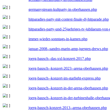
germanystream-kultparty-in-oberhausen.php
hitparadies-party-mit-contest-finale-dj-hitparade.php
hitparadies-party-und-25jaehriges-tv-jubilaeum-vo
immer-wieder-sonntags-in-kamen.php
januar-2008--sandro-marin-amp-juergen-drews.php
joerg-bausch--das-xxl-konzert-2017.php
joerg-bausch--konzert-2023--arena-oberhausen.php
joerg-bausch--konzert-im-starlight-express.php
joerg-bausch--konzert-in-der-arena-oberhausen.php
joerg-bausch--konzert-in-der-turbinenhalle-oberhau
joerg-bausch-konzert-2013--arena-oberhausen.php