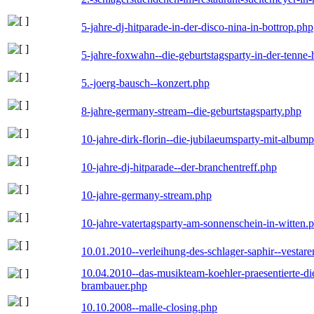
5-jahre-dj-hitparade-in-der-disco-nina-in-bottrop.php
5-jahre-foxwahn--die-geburtstagsparty-in-der-tenn
5.-joerg-bausch--konzert.php
8-jahre-germany-stream--die-geburtstagsparty.php
10-jahre-dirk-florin--die-jubilaeumsparty-mit-album
10-jahre-dj-hitparade--der-branchentreff.php
10-jahre-germany-stream.php
10-jahre-vatertagsparty-am-sonnenschein-in-witten.
10.01.2010--verleihung-des-schlager-saphir--vestar
10.04.2010--das-musikteam-koehler-praesentierte-di
brambauer.php
10.10.2008--malle-closing.php