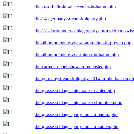
diana-sorbello-im-alleecenter-in-hamm.php
die-14.-germany-stream-kultparty.php
die-17.-dortmunder-schlagerparty-im-revierpark-wis
die-albumpremiere-von-al-amp-chris-in-greven.php
die-albumpremiere-von-midoo-in-hamm.php
die-carmen-nebel-show-in-muenster.php
die-germanystream-kultparty-2014-in-oberhausen.p
die-grosse-schlager-hitparade-in-ahlen.php
die-grosse-schlager-hitparade-xxl-in-ahlen.php
die-grosse-schlager-party-tour-in-hamm.php
die-grosse-schlager-party-tour-in-kamen.php