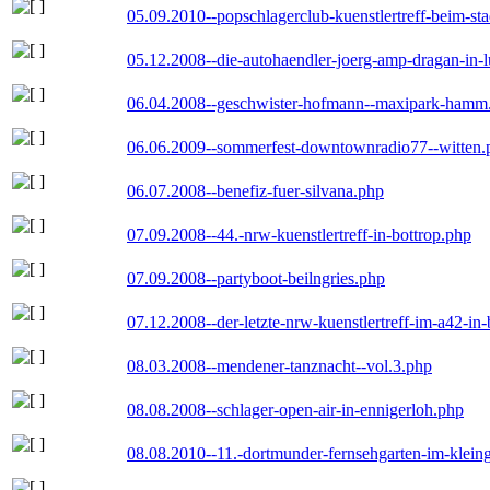
05.09.2010--popschlagerclub-kuenstlertreff-beim-sta
05.12.2008--die-autohaendler-joerg-amp-dragan-in-
06.04.2008--geschwister-hofmann--maxipark-hamm
06.06.2009--sommerfest-downtownradio77--witten.
06.07.2008--benefiz-fuer-silvana.php
07.09.2008--44.-nrw-kuenstlertreff-in-bottrop.php
07.09.2008--partyboot-beilngries.php
07.12.2008--der-letzte-nrw-kuenstlertreff-im-a42-in-
08.03.2008--mendener-tanznacht--vol.3.php
08.08.2008--schlager-open-air-in-ennigerloh.php
08.08.2010--11.-dortmunder-fernsehgarten-im-klein