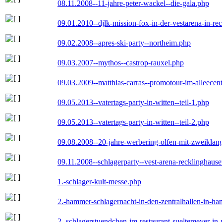
08.11.2008--11-jahre-peter-wackel--die-gala.php
09.01.2010--djlk-mission-fox-in-der-vestarena-in-re
09.02.2008--apres-ski-party--northeim.php
09.03.2007--mythos--castrop-rauxel.php
09.03.2009--matthias-carras--promotour-im-alleece
09.05.2013--vatertags-party-in-witten--teil-1.php
09.05.2013--vatertags-party-in-witten--teil-2.php
09.08.2008--20-jahre-werbering-olfen-mit-zweiklan
09.11.2008--schlagerparty--vest-arena-recklinghaus
1.-schlager-kult-messe.php
2.-hammer-schlagernacht-in-den-zentralhallen-in-h
2.-schlagerstuendchen-im-restaurant-sueltemeyer-in