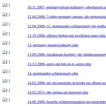
10.11.2007--germanystream-kultparty--oberhausen.
12.04.2008--5-jahre-germany-stream--die-geburtags
12.04.2008--11.-dortmunder-schlagerparty-im-goldsa
12.10.2008--olfener-herbst-mit-zweiklang-amp-julia
13.-germany-stream-kultparty.php
13.09.2008--musikteam-koehler--die-jubilaeumspart
13.12.2008--apres-ski-hits-in-st.-anton.php
14.-dortmunder-schlagerparty.php
14.02.2008--nic-im-tonstudio-in-koeln-zur-album-a
14.02.2013--die-amigos-in-muenster.php
14.06.2009--benefiz-schlagermarathon-im-gemeindes