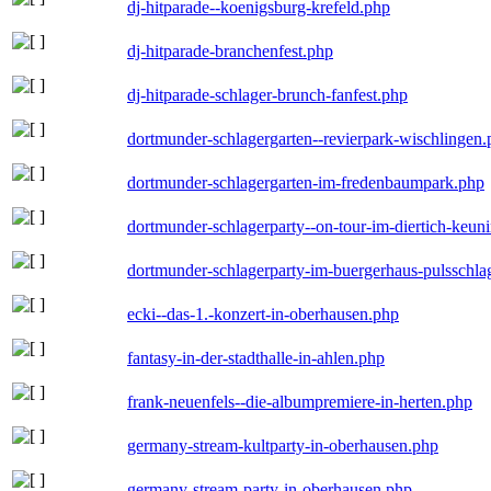
dj-hitparade--koenigsburg-krefeld.php
dj-hitparade-branchenfest.php
dj-hitparade-schlager-brunch-fanfest.php
dortmunder-schlagergarten--revierpark-wischlingen
dortmunder-schlagergarten-im-fredenbaumpark.php
dortmunder-schlagerparty--on-tour-im-diertich-keu
dortmunder-schlagerparty-im-buergerhaus-pulsschla
ecki--das-1.-konzert-in-oberhausen.php
fantasy-in-der-stadthalle-in-ahlen.php
frank-neuenfels--die-albumpremiere-in-herten.php
germany-stream-kultparty-in-oberhausen.php
germany-stream-party-in-oberhausen.php