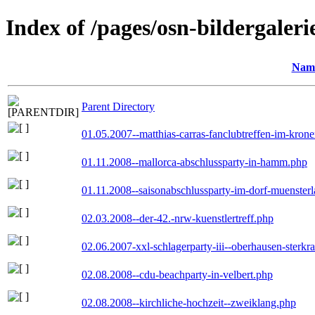
Index of /pages/osn-bildergaleri
Nam
Parent Directory
01.05.2007--matthias-carras-fanclubtreffen-im-kron
01.11.2008--mallorca-abschlussparty-in-hamm.php
01.11.2008--saisonabschlussparty-im-dorf-muenster
02.03.2008--der-42.-nrw-kuenstlertreff.php
02.06.2007-xxl-schlagerparty-iii--oberhausen-sterkr
02.08.2008--cdu-beachparty-in-velbert.php
02.08.2008--kirchliche-hochzeit--zweiklang.php