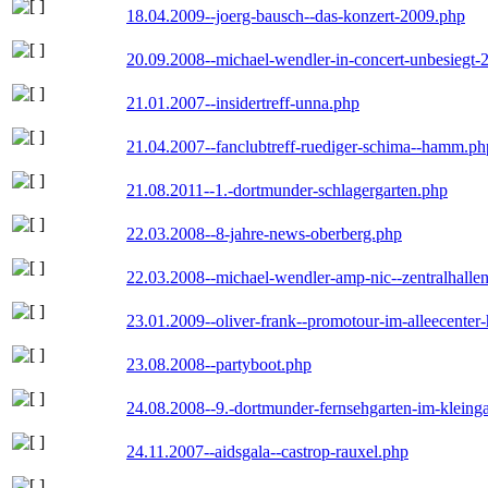
18.04.2009--joerg-bausch--das-konzert-2009.php
20.09.2008--michael-wendler-in-concert-unbesiegt-
21.01.2007--insidertreff-unna.php
21.04.2007--fanclubtreff-ruediger-schima--hamm.ph
21.08.2011--1.-dortmunder-schlagergarten.php
22.03.2008--8-jahre-news-oberberg.php
22.03.2008--michael-wendler-amp-nic--zentralhall
23.01.2009--oliver-frank--promotour-im-alleecente
23.08.2008--partyboot.php
24.08.2008--9.-dortmunder-fernsehgarten-im-kleinga
24.11.2007--aidsgala--castrop-rauxel.php