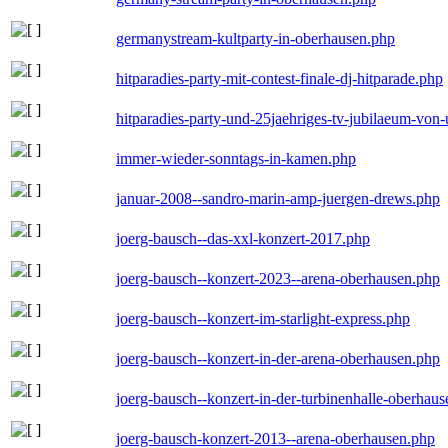
germanystream-kultparty-in-oberhausen.php
hitparadies-party-mit-contest-finale-dj-hitparade.php
hitparadies-party-und-25jaehriges-tv-jubilaeum-vo
immer-wieder-sonntags-in-kamen.php
januar-2008--sandro-marin-amp-juergen-drews.php
joerg-bausch--das-xxl-konzert-2017.php
joerg-bausch--konzert-2023--arena-oberhausen.php
joerg-bausch--konzert-im-starlight-express.php
joerg-bausch--konzert-in-der-arena-oberhausen.php
joerg-bausch--konzert-in-der-turbinenhalle-oberhau
joerg-bausch-konzert-2013--arena-oberhausen.php