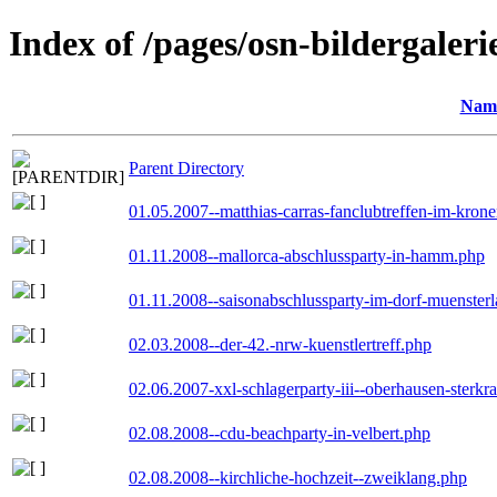
Index of /pages/osn-bildergaleri
Nam
Parent Directory
01.05.2007--matthias-carras-fanclubtreffen-im-kron
01.11.2008--mallorca-abschlussparty-in-hamm.php
01.11.2008--saisonabschlussparty-im-dorf-muenster
02.03.2008--der-42.-nrw-kuenstlertreff.php
02.06.2007-xxl-schlagerparty-iii--oberhausen-sterkr
02.08.2008--cdu-beachparty-in-velbert.php
02.08.2008--kirchliche-hochzeit--zweiklang.php