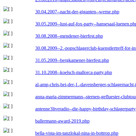
30.04.2007--nacht-der-giganten--werne.php
30.05.2009--lust-auf-fox-party--hansesaal-luenen.ph
30.08.2008--mendener-bierfest.php
30.08.2009--2.-popschlagerclub-kuenstlertreff-for-i
31.05.2009--bergkamener-bierfest.php
31.10.2008--koelsch-mallorca-party.php
al-amp-chris-bei-der-1.-davensberger-schlagernacht
anna-maria-zimmermann--sternen-gefluester-clubtou
antenne3liveradio--die-happy-birthday-schlagerpart
ballermann-award-2019.php
bella-vista-im-tanzlokal-nina-in-bottrop.php