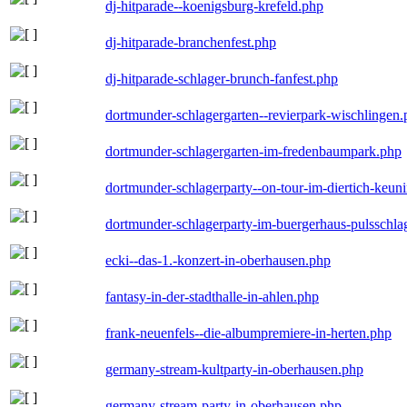
dj-hitparade--koenigsburg-krefeld.php
dj-hitparade-branchenfest.php
dj-hitparade-schlager-brunch-fanfest.php
dortmunder-schlagergarten--revierpark-wischlingen
dortmunder-schlagergarten-im-fredenbaumpark.php
dortmunder-schlagerparty--on-tour-im-diertich-keu
dortmunder-schlagerparty-im-buergerhaus-pulsschla
ecki--das-1.-konzert-in-oberhausen.php
fantasy-in-der-stadthalle-in-ahlen.php
frank-neuenfels--die-albumpremiere-in-herten.php
germany-stream-kultparty-in-oberhausen.php
germany-stream-party-in-oberhausen.php