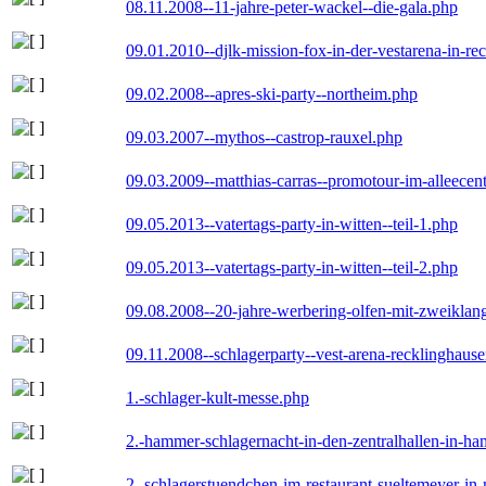
08.11.2008--11-jahre-peter-wackel--die-gala.php
09.01.2010--djlk-mission-fox-in-der-vestarena-in-re
09.02.2008--apres-ski-party--northeim.php
09.03.2007--mythos--castrop-rauxel.php
09.03.2009--matthias-carras--promotour-im-alleece
09.05.2013--vatertags-party-in-witten--teil-1.php
09.05.2013--vatertags-party-in-witten--teil-2.php
09.08.2008--20-jahre-werbering-olfen-mit-zweiklan
09.11.2008--schlagerparty--vest-arena-recklinghaus
1.-schlager-kult-messe.php
2.-hammer-schlagernacht-in-den-zentralhallen-in-h
2.-schlagerstuendchen-im-restaurant-sueltemeyer-in