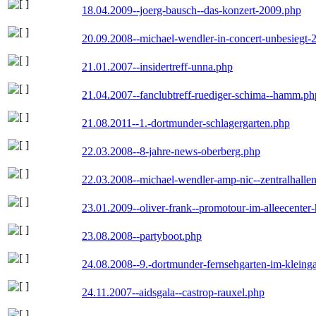
18.04.2009--joerg-bausch--das-konzert-2009.php
20.09.2008--michael-wendler-in-concert-unbesiegt-
21.01.2007--insidertreff-unna.php
21.04.2007--fanclubtreff-ruediger-schima--hamm.ph
21.08.2011--1.-dortmunder-schlagergarten.php
22.03.2008--8-jahre-news-oberberg.php
22.03.2008--michael-wendler-amp-nic--zentralhall
23.01.2009--oliver-frank--promotour-im-alleecente
23.08.2008--partyboot.php
24.08.2008--9.-dortmunder-fernsehgarten-im-kleinga
24.11.2007--aidsgala--castrop-rauxel.php