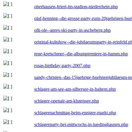
oberhausen-feiert-im-stadion-niederrhein.php
olaf-henning--die-grosse-party-zum-20jaehrigen-bu
olli-ole--apres-ski-party-in-ascheberg.php
original-kultshow--die-jubilaeumsparty-in-reinfeld.p
rene-kretschmer--die-albumpremiere-in-hamm.php
rosas-birthday-party-2007.php
sandy-christen--das-15jaehrige-buehnenjubilaeum-m
schlager-am-see-am-silbersee-in-haltern.php
schlager-openair-am-klutensee.php
schlagernachmittag-beim-enniger-markt.php
schlagerparty-bei-mittwochs-in-luedinghausen.php