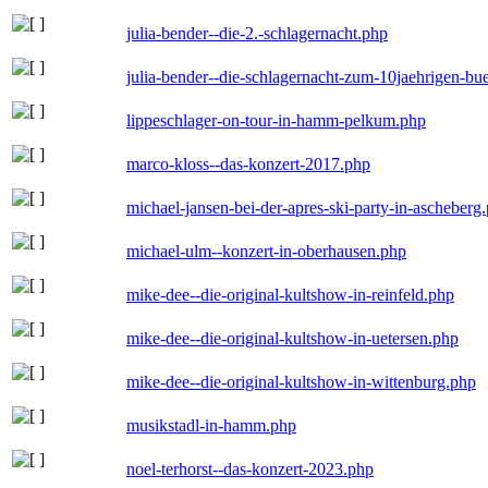
julia-bender--die-2.-schlagernacht.php
julia-bender--die-schlagernacht-zum-10jaehrigen-b
lippeschlager-on-tour-in-hamm-pelkum.php
marco-kloss--das-konzert-2017.php
michael-jansen-bei-der-apres-ski-party-in-ascheberg
michael-ulm--konzert-in-oberhausen.php
mike-dee--die-original-kultshow-in-reinfeld.php
mike-dee--die-original-kultshow-in-uetersen.php
mike-dee--die-original-kultshow-in-wittenburg.php
musikstadl-in-hamm.php
noel-terhorst--das-konzert-2023.php