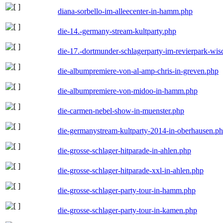
diana-sorbello-im-alleecenter-in-hamm.php
die-14.-germany-stream-kultparty.php
die-17.-dortmunder-schlagerparty-im-revierpark-wis
die-albumpremiere-von-al-amp-chris-in-greven.php
die-albumpremiere-von-midoo-in-hamm.php
die-carmen-nebel-show-in-muenster.php
die-germanystream-kultparty-2014-in-oberhausen.p
die-grosse-schlager-hitparade-in-ahlen.php
die-grosse-schlager-hitparade-xxl-in-ahlen.php
die-grosse-schlager-party-tour-in-hamm.php
die-grosse-schlager-party-tour-in-kamen.php