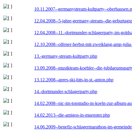
10.11.2007--germanystream-kultparty--oberhausen.
12.04.2008--5-jahre-germany-stream--die-geburtags
12.04.2008--11.-dortmunder-schlagerparty-im-goldsa
12.10.2008--olfener-herbst-mit-zweiklang-amp-julia
13.-germany-stream-kultparty.php
13.09.2008--musikteam-koehler--die-jubilaeumspart
13.12.2008--apres-ski-hits-in-st.-anton.php
14.-dortmunder-schlagerparty.php
14.02.2008--nic-im-tonstudio-in-koeln-zur-album-a
14.02.2013--die-amigos-in-muenster.php
14.06.2009--benefiz-schlagermarathon-im-gemeindes