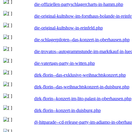
die-offiziellen-partyschlagercharts-in-hamm.php
die-original-kultshow-im-forsthaus-bolande-in-reinf
die-original-kultshow-in-reinfeld.php
die-schlagerpiloten--das-konzert-in-oberhausen.php
die-trovatos--autogrammstunde-im-marktkauf-in-lu
die-vatertags-party-in-witten.php
dirk-florin--das-exklusive-weihnachtskonzert.php
dirk-florin--das-weihnachtskonzert-in-duisburg.php
dirk-florin--konzert-im-lito-palast-in-oberhausen.php
dirk-florin--konzert-in-duisburg.php
dj-hitparade--cd-release-party-im-adiamo-in-oberha