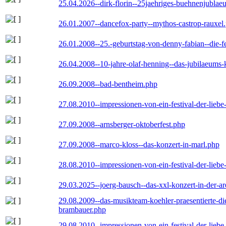
25.04.2026--dirk-florin--25jaehriges-buehnenjublaeu
26.01.2007--dancefox-party--mythos-castrop-rauxel
26.01.2008--25.-geburtstag-von-denny-fabian--die-fei
26.04.2008--10-jahre-olaf-henning--das-jubilaeums-
26.09.2008--bad-bentheim.php
27.08.2010--impressionen-von-ein-festival-der-lieb
27.09.2008--arnsberger-oktoberfest.php
27.09.2008--marco-kloss--das-konzert-in-marl.php
28.08.2010--impressionen-von-ein-festival-der-lieb
29.03.2025--joerg-bausch--das-xxl-konzert-in-der-a
29.08.2009--das-musikteam-koehler-praesentierte-di
brambauer.php
29.08.2010--impressionen-von-ein-festival-der-lieb