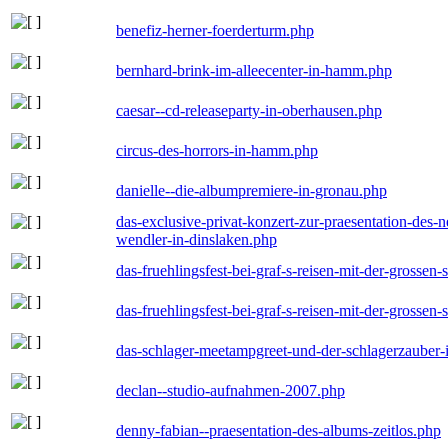
benefiz-herner-foerderturm.php
bernhard-brink-im-alleecenter-in-hamm.php
caesar--cd-releaseparty-in-oberhausen.php
circus-des-horrors-in-hamm.php
danielle--die-albumpremiere-in-gronau.php
das-exclusive-privat-konzert-zur-praesentation-des
wendler-in-dinslaken.php
das-fruehlingsfest-bei-graf-s-reisen-mit-der-grossen-
das-fruehlingsfest-bei-graf-s-reisen-mit-der-grossen-
das-schlager-meetampgreet-und-der-schlagerzauber-
declan--studio-aufnahmen-2007.php
denny-fabian--praesentation-des-albums-zeitlos.php