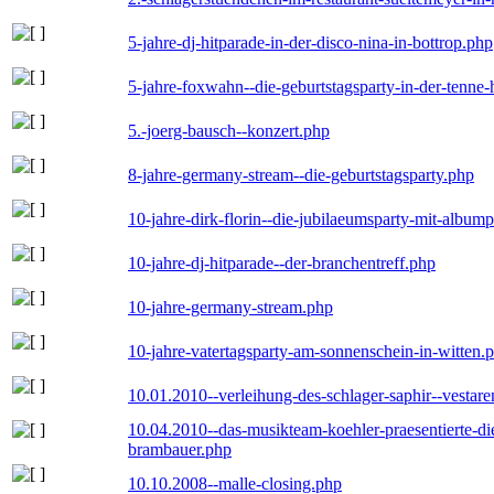
5-jahre-dj-hitparade-in-der-disco-nina-in-bottrop.php
5-jahre-foxwahn--die-geburtstagsparty-in-der-tenn
5.-joerg-bausch--konzert.php
8-jahre-germany-stream--die-geburtstagsparty.php
10-jahre-dirk-florin--die-jubilaeumsparty-mit-album
10-jahre-dj-hitparade--der-branchentreff.php
10-jahre-germany-stream.php
10-jahre-vatertagsparty-am-sonnenschein-in-witten.
10.01.2010--verleihung-des-schlager-saphir--vestar
10.04.2010--das-musikteam-koehler-praesentierte-di
brambauer.php
10.10.2008--malle-closing.php