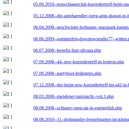
05.09.2010--popschlagerclub-kuenstlertreff-beim-sta
05.12.2008--die-autohaendler-joerg-amp-dragan-in-
06.04.2008--geschwister-hofmann--maxipark-hamm
06.06.2009--sommerfest-downtownradio77--witten.
06.07.2008--benefiz-fuer-silvana.php
07.09.2008--44.-nrw-kuenstlertreff-in-bottrop.php
07.09.2008--partyboot-beilngries.php
07.12.2008--der-letzte-nrw-kuenstlertreff-im-a42-in-
08.03.2008--mendener-tanznacht--vol.3.php
08.08.2008--schlager-open-air-in-ennigerloh.php
08.08.2010--11.-dortmunder-fernsehgarten-im-klein