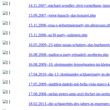
14.11.2007--michael-wendler--dvd-vorstellung--kin
15.09.2007--joerg-bausch--das-konzert.php
15.11.2008--rosa-s-geburtstagsparty-im-abraxxass.p
15.11.2008--ue30-party--sulingen.php
16.05.2009--25-jahre-susan-schubert--das-buehnenj
16.08.2008--mallorca-party-reloaded--northeim.php
16.08.2009--10.-dortmunder-fernsehgarten-im-klein
17.04.2010--die-13.-dortmunder-schlagerparty-in-der
17.05.2009--stadtfest-datteln-mit-bella-vista-marco-
17.08.2008--stefan-peters-amp-axel-fischer-im-seeho
18.02.2013--die-schlagerhits-des-jahres-in-muenster